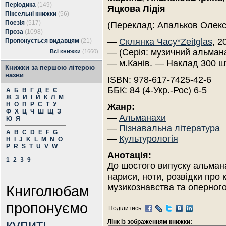
Періодика
(149)
Яцкова Лідія
Піксельні книжки
(56)
Поезія
(517)
(Переклад: Апальков Олек
Проза
(1098)
—
Склянка Часу*Zeitglas
, 2
Пропонується видавцям
(21)
— (Серія: музичний альмана
Всі книжки
(1660)
— м.Канів. — Наклад 300 ш
Книжки за першою літерою
назви
ISBN: 978-617-7425-42-6
ББК: 84 (4-Укр.-Рос) 6-5
А
Б
В
Г
Д
Е
Є
Ж
З
И
І
Й
К
Л
М
Н
О
П
Р
С
Т
У
Жанр:
Ф
Х
Ц
Ч
Ш
Щ
Э
—
Альманахи
Ю
Я
—
Пізнавальна література
A
B
C
D
E
F
G
—
Культурологія
H
I
J
K
L
M
N
O
P
R
S
T
U
V
W
Анотація:
1
2
3
9
До шостого випуску альман
нариси, ноти, розвідки про 
музикознавства та оперного
Книголюбам
пропонуємо
Поділитись:
купить
Лінк із зображенням книжки: