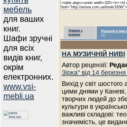
мебель
для ваших
книг.
Уривок з
Рецензії в прес
книжки
(1)
Шафи зручні
для всіх
НА МУЗИЧНІЙ НИВІ
видів книг,
Автор рецензії:
Реда
окрім
Зірка" від 14 березня
електронних.
Вихід у світ шостого
www.vsi-
цими днями у Каневі,
mebli.ua
творчих людей до зб
культури в українськ
важливі складові: те
значимість, це видан