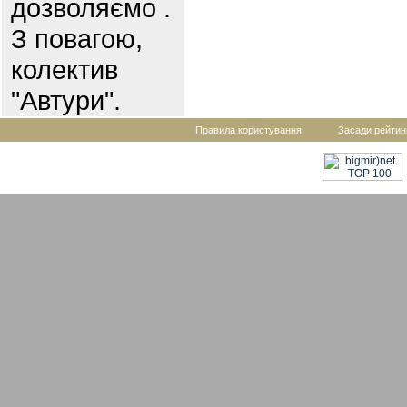
дозволяємо .
З повагою,
колектив
"Автури".
Правила користування
Засади рейтин