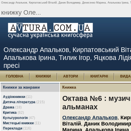
Олександр Апальков, Кирпатовський Віталій, Даник Володимир, Денисенко Марина, Апалькова Ірина, Ти
книжку Оле...
Олександр Апальков, Кирпатовський Віт
Апалькова Ірина, Тилик Ігор, Яцкова Ліді
пресі
ГОЛОВНА
КНИЖКИ
АВТОРИ
КНИГАРНІ
ВИДА
Книжки за жанрами
Книжка
Октава №6 : музи
Аудіокнижки
(11)
Дитяча література
(215)
альманах
Драма
(18)
Критика
(62)
Олександр Апальков
,
Кир
Культурологія
(47)
Віталій
,
Даник Володими
Мистецькі книжки
(11)
Переклади
(116)
Марина
,
Апалькова Ірина