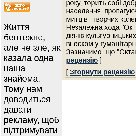
року, торить собі до
населення, пропагую
митців і творчих коле
Життя
Незалежна хода "Окта
діячів культурницьки
бентежне,
внеском у гуманітарн
але не зле, як
Зазначимо, що "Октав
казала одна
рецензію
]
наша
[
Згорнути рецензію
знайома.
Тому нам
доводиться
давати
рекламу, щоб
підтримувати