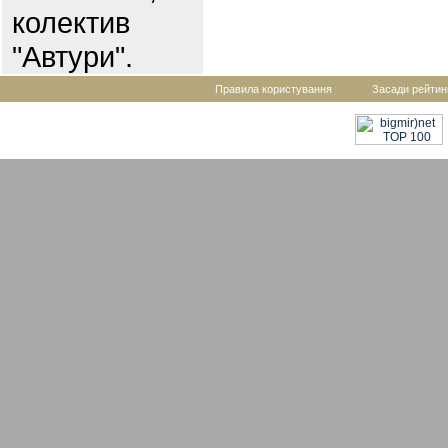
колектив
"Автури".
Правила користування
Засади рейтин