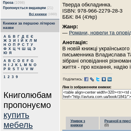
Проза
(1098)
Тверда обкладинка.
Пропонується видавцям
(21)
ISBN: 978-966-2279-28-3
Всі книжки
(1660)
ББК: 84 (4Укр)
Книжки за першою літерою
Жанр:
назви
—
Романи, новели та опові
А
Б
В
Г
Д
Е
Є
Ж
З
И
І
Й
К
Л
М
Анотація:
Н
О
П
Р
С
Т
У
В новій книжці українського
Ф
Х
Ц
Ч
Ш
Щ
Э
Ю
Я
письменника Владислава 
зібрані оповідання різноман
A
B
C
D
E
F
G
H
I
J
K
L
M
N
O
життя - про кохання, надію
P
R
S
T
U
V
W
1
2
3
9
Поділитись:
Лінк із зображенням книжки:
Книголюбам
пропонуємо
купить
Уривок з
Рецензії в прес
мебель
книжки
(0)