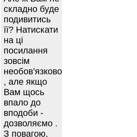
складно буде
подивитись
її? Натискати
на ці
посилання
зовсім
необов’язково
, але якщо
Вам щось
впало до
вподоби -
дозволяємо .
З повагою,