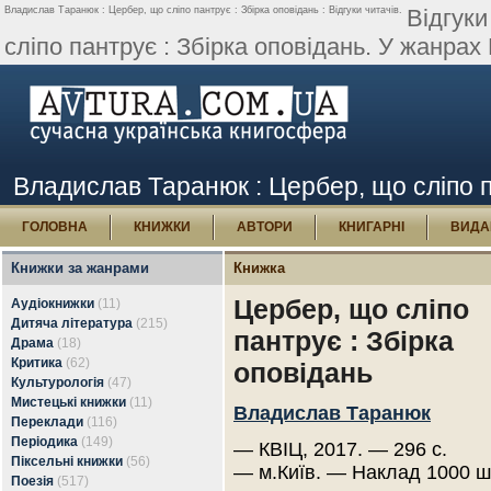
Владислав Таранюк : Цербер, що сліпо пантрує : Збірка оповідань : Відгуки читачів.
Відгуки
сліпо пантрує : Збірка оповідань. У жанрах 
Владислав Таранюк : Цербер, що сліпо па
ГОЛОВНА
КНИЖКИ
АВТОРИ
КНИГАРНІ
ВИДА
Книжки за жанрами
Книжка
Цербер, що сліпо
Аудіокнижки
(11)
Дитяча література
(215)
пантрує : Збірка
Драма
(18)
Критика
(62)
оповідань
Культурологія
(47)
Мистецькі книжки
(11)
Владислав Таранюк
Переклади
(116)
Періодика
(149)
— КВІЦ, 2017. — 296 с.
Піксельні книжки
(56)
— м.Київ. — Наклад 1000 ш
Поезія
(517)