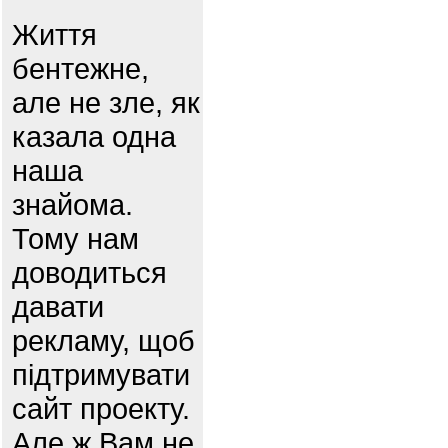
Життя
бентежне,
але не зле, як
казала одна
наша
знайома.
Тому нам
доводиться
давати
рекламу, щоб
підтримувати
сайт проекту.
Але ж Вам не