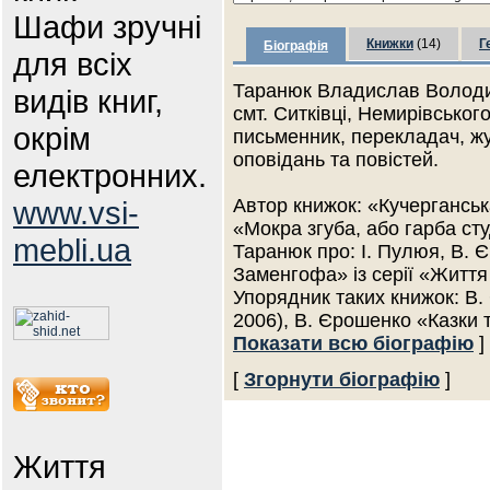
Шафи зручні
Книжки
(14)
Г
Біографія
для всіх
Таранюк Владислав Володим
видів книг,
смт. Ситківці, Немирівського
окрім
письменник, перекладач, жу
оповідань та повістей.
електронних.
www.vsi-
Автор книжок: «Кучерганська
«Мокра згуба, або гарба ст
mebli.ua
Таранюк про: І. Пулюя, В. Є
Заменгофа» із серії «Життя
Упорядник таких книжок: В.
2006), В. Єрошенко «Казки
Показати всю біографію
]
[
Згорнути біографію
]
Життя