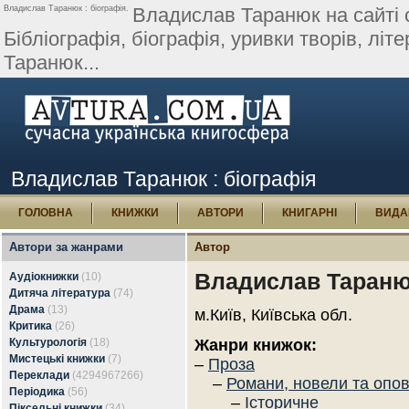
Владислав Таранюк : біографія.
Владислав Таранюк на сайті с
Бібліографія, біографія, уривки творів, літер
Таранюк...
Владислав Таранюк : біографія
ГОЛОВНА
КНИЖКИ
АВТОРИ
КНИГАРНІ
ВИДА
Автори за жанрами
Автор
Владислав Таран
Аудіокнижки
(10)
Дитяча література
(74)
Драма
(13)
м.Київ, Київська обл.
Критика
(26)
Культурологія
(18)
Жанри книжок:
Мистецькі книжки
(7)
–
Проза
Переклади
(4294967266)
–
Романи, новели та опо
Періодика
(56)
–
Історичне
Піксельні книжки
(34)