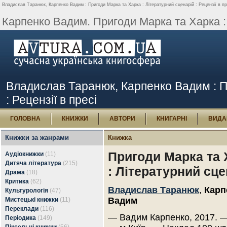
Владислав Таранюк, Карпенко Вадим : Пригоди Марка та Харка : Літературний сценарій : Рецензії в пр
Карпенко Вадим. Пригоди Марка та Харка : 
Владислав Таранюк, Карпенко Вадим : П
: Рецензії в пресі
ГОЛОВНА
КНИЖКИ
АВТОРИ
КНИГАРНІ
ВИДА
Книжки за жанрами
Книжка
Пригоди Марка та 
Аудіокнижки
(11)
Дитяча література
(215)
: Літературний сце
Драма
(18)
Критика
(62)
Владислав Таранюк
,
Карп
Культурологія
(47)
Вадим
Мистецькі книжки
(11)
Переклади
(116)
— Вадим Карпенко, 2017. —
Періодика
(149)