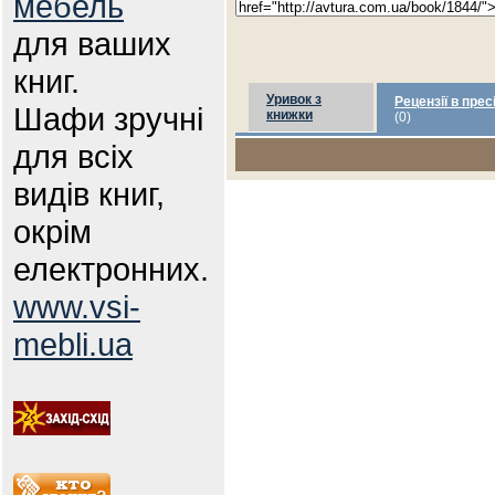
мебель
для ваших
книг.
Уривок з
Рецензії в прес
Шафи зручні
книжки
(0)
для всіх
видів книг,
окрім
електронних.
www.vsi-
mebli.ua