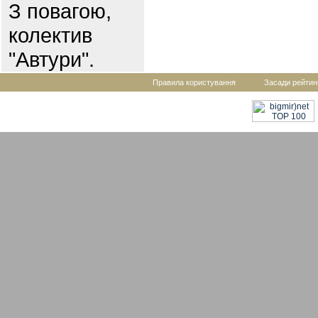
З повагою,
колектив
"Автури".
Правила користування
Засади рейтин