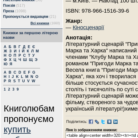
— м.Київ. — Наклад 100 шт
Піксельні книжки
(56)
Поезія
(517)
ISBN: 978-966-1516-39-6
Проза
(1098)
Пропонується видавцям
(21)
Жанр:
Всі книжки
(1660)
—
Кіносценарії
Книжки за першою літерою
Анотація:
назви
Літературний сценарій "При
А
Б
В
Г
Д
Е
Є
Марка та Харка" написаний
Ж
З
И
І
Й
К
Л
М
Н
О
П
Р
С
Т
У
членами "Клубу Марка та Ха
Ф
Х
Ц
Ч
Ш
Щ
Э
романом "Пригоди Марка та
Ю
Я
Весела книга "Пригоди Мар
A
B
C
D
E
F
G
Харка", яка хоч і творилася
H
I
J
K
L
M
N
O
P
R
S
T
U
V
W
більше стосується сучаснос
століть і тисячоліть по сут
1
2
3
9
Літературний сценарій мож
фільму, створеного за чудо
Книголюбам
українській літературі!)хи
пропонуємо
Поділитись:
купить
Лінк із зображенням книжки: