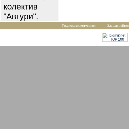
колектив
"Автури".
Правила користування
Засади рейтин