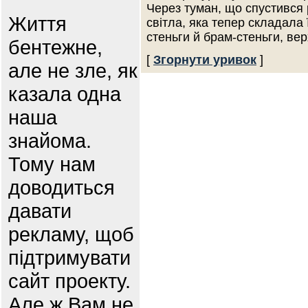
Через туман, що спустився 
Життя
світла, яка тепер складала 
стеньги й брам-стеньги, ве
бентежне,
[
Згорнути уривок
]
але не зле, як
казала одна
наша
знайома.
Тому нам
доводиться
давати
рекламу, щоб
підтримувати
сайт проекту.
Але ж Вам не