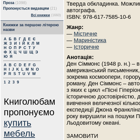
Проза
(1098)
Тверда обкладинка. Можлив
Пропонується видавцям
(21)
автографа.
Всі книжки
(1660)
ISBN: 978-617-7585-10-6
Книжки за першою літерою
Жанр:
назви
—
Містичне
А
Б
В
Г
Д
Е
Є
—
Мариністика
Ж
З
И
І
Й
К
Л
М
—
Історичне
Н
О
П
Р
С
Т
У
Ф
Х
Ц
Ч
Ш
Щ
Э
Анотація:
Ю
Я
Ден Сіммонс (1948 р. н.) – 
A
B
C
D
E
F
G
H
I
J
K
L
M
N
O
американський письменник, 
P
R
S
T
U
V
W
зокрема космоопери, горору,
1
2
3
9
роману. Ден Сіммонс – авт
з яких є цикл «Пісні Гіпер
історичною достовірністю,
Книголюбам
вивчення величезної кількос
експедиції Джона Франкліна
пропонуємо
року вирушили на пошуки Пі
купить
Льодовитому океані.
мебель
ЗАМОВИТИ