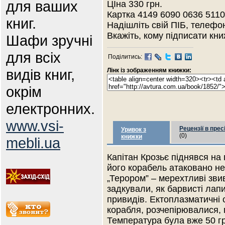
для ваших
ЦІна 330 грн.
Картка 4149 6090 0636 511
книг.
Надішліть свій ПІБ, телефо
Вкажіть, кому підписати кни
Шафи зручні
для всіх
Поділитись:
видів книг,
Лінк із зображенням книжки:
окрім
електронних.
www.vsi-
Рецензії в прес
Уривок з
(0)
книжки
mebli.ua
Капітан Крозьє піднявся на
його корабель атаковано н
„Терором” – мерехтливі зви
задкували, як барвисті лап
привидів. Ектоплазматичні 
корабля, розчепірювалися, г
Температура була вже 50 г