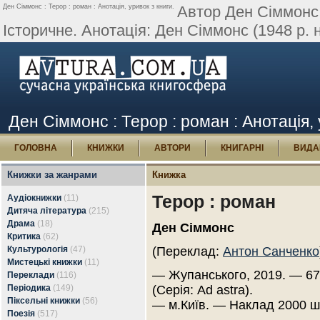
Ден Сіммонс : Терор : роман : Анотація, уривок з книги.
Автор Ден Сіммонс.
Історичне. Анотація: Ден Сіммонс (1948 р. 
Ден Сіммонс : Терор : роман : Анотація, 
ГОЛОВНА
КНИЖКИ
АВТОРИ
КНИГАРНІ
ВИДА
Книжки за жанрами
Книжка
Терор : роман
Аудіокнижки
(11)
Дитяча література
(215)
Драма
(18)
Ден Сіммонс
Критика
(62)
Культурологія
(47)
(Переклад:
Антон Санченко
Мистецькі книжки
(11)
— Жупанського, 2019. — 67
Переклади
(116)
Періодика
(149)
(Серія: Ad astra).
Піксельні книжки
(56)
— м.Київ. — Наклад 2000 ш
Поезія
(517)