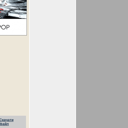
Скачати
файл