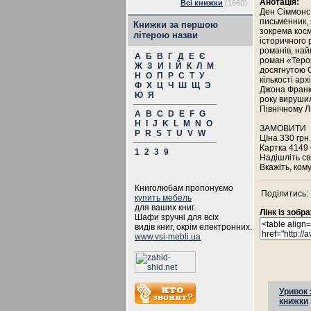
Анотація:
Всі книжки
(1660)
Ден Сіммонс 
письменник, 
Книжки за першою
зокрема косм
літерою назви
історичного 
романів, най
А
Б
В
Г
Д
Е
Є
роман «Терор
Ж
З
И
І
Й
К
Л
М
досягнутою 
Н
О
П
Р
С
Т
У
кількості арх
Ф
Х
Ц
Ч
Ш
Щ
Э
Джона Франкл
Ю
Я
року вирушил
Північному Л
A
B
C
D
E
F
G
H
I
J
K
L
M
N
O
ЗАМОВИТИ
P
R
S
T
U
V
W
ЦІна 330 грн.
Картка 4149
1
2
3
9
Надішліть св
Вкажіть, ком
Книголюбам пропонуємо
Поділитись:
купить мебель
для ваших книг.
Лінк із зоб
Шафи зручні для всіх
видів книг, окрім електронних.
www.vsi-mebli.ua
Уривок 
книжки