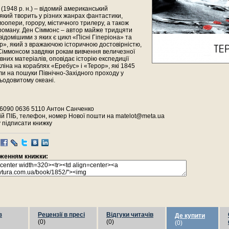
(1948 р. н.) – відомий американський
який творить у різних жанрах фантастики,
оопери, горору, містичного трилеру, а також
роману. Ден Сіммонс – автор майже тридцяти
відомішими з яких є цикл «Пісні Гіперіона» та
», який з вражаючою історичною достовірністю,
Сіммонсом завдяки рокам вивчення величезної
івних матеріалів, оповідає історію експедиції
іна на кораблях «Еребус» і «Терор», які 1845
и на пошуки Північно-Західного проходу у
ьодовитому океані.
 6090 0636 5110 Антон Санченко
ій ПІБ, телефон, номер Нової пошти на matelot@meta.ua
у підписати книжку
раженням книжки:
з
Рецензії в пресі
Відгуки читачів
Де купити
(0)
(0)
(0)