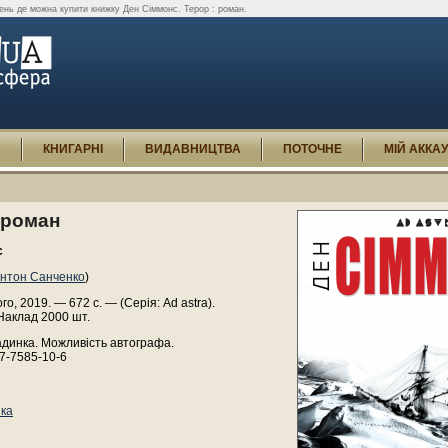
ень де можна купити книжку Ден Сіммонс. Терор : роман.
И
КНИГАРНІ
ВИДАВНИЦТВА
ПОТОЧНЕ
МІЙ АККА
 роман
с
нтон Санченко
)
о, 2019. — 672 с. — (Серія: Ad astra).
Наклад 2000 шт.
адинка. Можливість автографа.
7-7585-10-6
ка