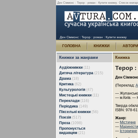
Ден Сіммонс : Терор : роман : Купити книжку.
Список книгар
Ден Сіммонс : Терор : роман : Купити книжку
ГОЛОВНА
КНИЖКИ
АВТОР
Книжки за жанрами
Книжка
Терор :
Аудіокнижки
(11)
Дитяча література
(215)
Ден Сіммон
Драма
(18)
Критика
(62)
(Переклад:
А
Культурологія
(47)
— Жупанськог
Мистецькі книжки
(11)
— м.Київ. — 
Переклади
(116)
Тверда обкл
Періодика
(149)
ISBN: 978-61
Піксельні книжки
(56)
Поезія
(517)
Жанр:
—
Містичне
Проза
(1098)
—
Мариністи
Пропонується
—
Історичне
видавцям
(21)