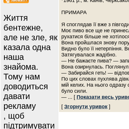
*1961 р., м. Канів, Черксакої
ПРИМАРА
Життя
Я споглядав її вже з півгод
бентежне,
Моє пиво все ще не принесл
але не зле, як
рухатися більше не хотілос
Вона пройшлася знову пору
казала одна
Видно було її нетерпіння. 
Затягувалася жадібно.
наша
— Не бажаєте пива? — запи
знайома.
Вона озирнулась. Поглянул
— Забирайся геть! — відпов
Тому нам
По цих словах пухлява дівк
доводиться
мій келих. На нього одразу 
було сили.
давати
—
... [
Показати весь урив
рекламу
[
Згорнути уривок
]
, щоб
підтримувати