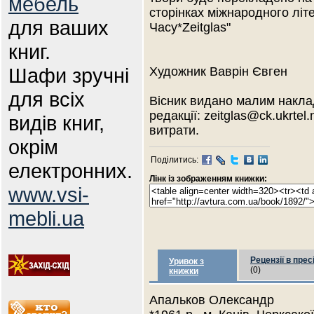
мебель
сторінках міжнародного лі
для ваших
Часу*Zeitglas"
книг.
Шафи зручні
Художник Ваврін Євген
для всіх
Вісник видано малим накла
редакції: zeitglas@ck.ukrtel
видів книг,
витрати.
окрім
Поділитись:
електронних.
Лінк із зображенням книжки:
www.vsi-
mebli.ua
Рецензії в прес
Уривок з
(0)
книжки
Апальков Олександр