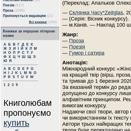
Піксельні книжки
(56)
(Переклад: Апальков Олек
Поезія
(517)
Проза
(1098)
—
Склянка Часу*Zeitglas
, 2
Пропонується видавцям
(21)
— (Серія: Вісник конкурсу).
Всі книжки
(1660)
— м.Канів. — Наклад 100 ш
Книжки за першою літерою
Жанр:
назви
—
Проза
А
Б
В
Г
Д
Е
Є
—
Поезія
Ж
З
И
І
Й
К
Л
М
—
Гумор і сатира
Н
О
П
Р
С
Т
У
Ф
Х
Ц
Ч
Ш
Щ
Э
Ю
Я
Анотація:
Міжнародний конкурс «Жіно
A
B
C
D
E
F
G
H
I
J
K
L
M
N
O
на кращий твір (вірш, проза
P
R
S
T
U
V
W
та тривав до 1 березня 2020
1
2
3
9
За вказаний термін до редак
допущено до конкурсу лише
алфавітним принципом. Реш
Книголюбам
вимогам конкурсу.
пропонуємо
Надаючи свої твори, автор
чи використанням їх тексту 
купить
Автори трьох найкращих тек
твори буде перекладено на 