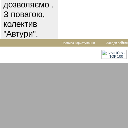
дозволяємо .
З повагою,
колектив
"Автури".
Правила користування
Засади рейтин