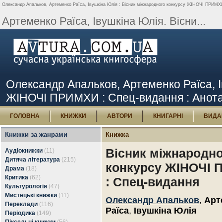
Олександр Апальков, Артеменко Раїса, Івушкіна Юлія : Вісник міжнародного конкурсу ЖІНОЧІ ПРИМХИ 
Артеменко Раїса, Івушкіна Юлія. Вісни...
Олександр Апальков, Артеменко Раїса, І
ЖІНОЧІ ПРИМХИ : Спец-видання : Анотац
ГОЛОВНА
КНИЖКИ
АВТОРИ
КНИГАРНІ
ВИДА
Книжки за жанрами
Книжка
Вісник міжнародн
Аудіокнижки
(11)
Дитяча література
(215)
конкурсу ЖІНОЧІ
Драма
(18)
Критика
(62)
: Спец-видання
Культурологія
(47)
Мистецькі книжки
(11)
Олександр Апальков
,
Арт
Переклади
(116)
Раїса
,
Івушкіна Юлія
Періодика
(149)