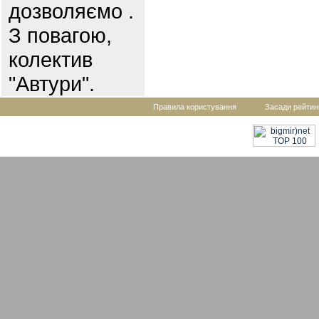
дозволяємо .
З повагою,
колектив
"Автури".
Правила користування
Засади рейтин