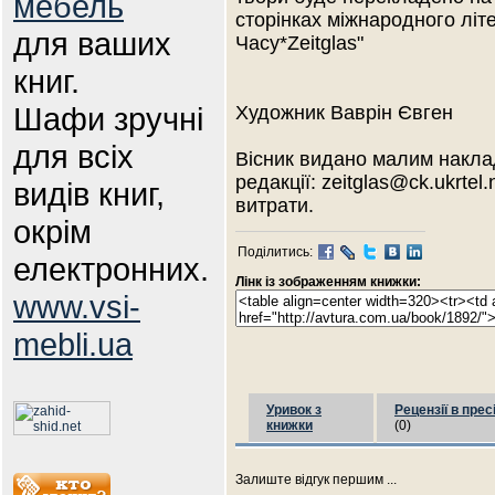
мебель
сторінках міжнародного лі
для ваших
Часу*Zeitglas"
книг.
Шафи зручні
Художник Ваврін Євген
для всіх
Вісник видано малим накла
редакції: zeitglas@ck.ukrtel
видів книг,
витрати.
окрім
Поділитись:
електронних.
Лінк із зображенням книжки:
www.vsi-
mebli.ua
Уривок з
Рецензії в прес
книжки
(0)
Залиште відгук першим ...