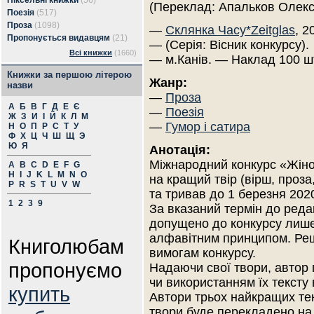
Піксельні книжки
(56)
(Переклад: Апальков Олек
Поезія
(517)
Проза
(1098)
—
Склянка Часу*Zeitglas
, 2
Пропонується видавцям
(21)
— (Серія: Вісник конкурсу).
Всі книжки
(1660)
— м.Канів. — Наклад 100 ш
Книжки за першою літерою
Жанр:
назви
—
Проза
А
Б
В
Г
Д
Е
Є
—
Поезія
Ж
З
И
І
Й
К
Л
М
—
Гумор і сатира
Н
О
П
Р
С
Т
У
Ф
Х
Ц
Ч
Ш
Щ
Э
Ю
Я
Анотація:
Міжнародний конкурс «Жіно
A
B
C
D
E
F
G
H
I
J
K
L
M
N
O
на кращий твір (вірш, проза
P
R
S
T
U
V
W
та тривав до 1 березня 2020
1
2
3
9
За вказаний термін до редак
допущено до конкурсу лише
алфавітним принципом. Реш
Книголюбам
вимогам конкурсу.
пропонуємо
Надаючи свої твори, автор
чи використанням їх тексту 
купить
Автори трьох найкращих тек
твори буде перекладено на 