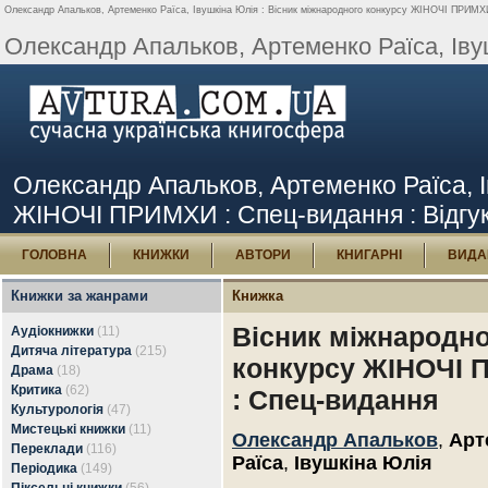
Олександр Апальков, Артеменко Раїса, Івушкіна Юлія : Вісник міжнародного конкурсу ЖІНОЧІ ПРИМХИ 
Олександр Апальков, Артеменко Раїса, Івуш
Олександр Апальков, Артеменко Раїса, І
ЖІНОЧІ ПРИМХИ : Спец-видання : Відгук
ГОЛОВНА
КНИЖКИ
АВТОРИ
КНИГАРНІ
ВИДА
Книжки за жанрами
Книжка
Вісник міжнародн
Аудіокнижки
(11)
Дитяча література
(215)
конкурсу ЖІНОЧІ
Драма
(18)
Критика
(62)
: Спец-видання
Культурологія
(47)
Мистецькі книжки
(11)
Олександр Апальков
,
Арт
Переклади
(116)
Раїса
,
Івушкіна Юлія
Періодика
(149)