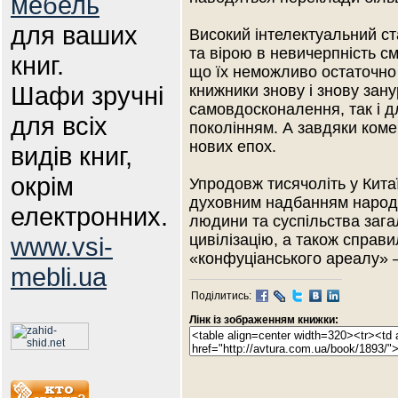
мебель
для ваших
Високий інтелектуальний ст
та вірою в невичерпність с
книг.
що їх неможливо остаточно 
Шафи зручні
книжники знову і знову зану
самовдосконалення, так і д
для всіх
поколінням. А завдяки ком
нових епох.
видів книг,
окрім
Упродовж тисячоліть у Кит
духовним надбанням народу
електронних.
людини та суспільства заг
цивілізацію, а також спра
www.vsi-
«конфуціанського ареалу» –
mebli.ua
Поділитись:
Лінк із зображенням книжки: