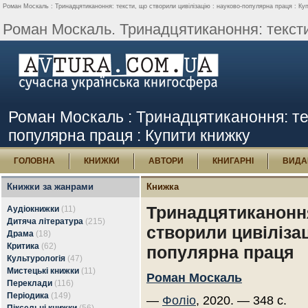
Роман Москаль : Тринадцятиканоння: тексти, що створили цивілізацію : науково-популярна праця : Куп
Роман Москаль. Тринадцятиканоння: тексти
Роман Москаль : Тринадцятиканоння: тек
популярна праця : Купити книжку
ГОЛОВНА
КНИЖКИ
АВТОРИ
КНИГАРНІ
ВИДА
Книжки за жанрами
Книжка
Тринадцятиканоння
Аудіокнижки
(11)
Дитяча література
(215)
створили цивілізац
Драма
(18)
Критика
(62)
популярна праця
Культурологія
(47)
Мистецькі книжки
(11)
Роман Москаль
Переклади
(116)
Періодика
(149)
—
Фоліо
, 2020. — 348 с.