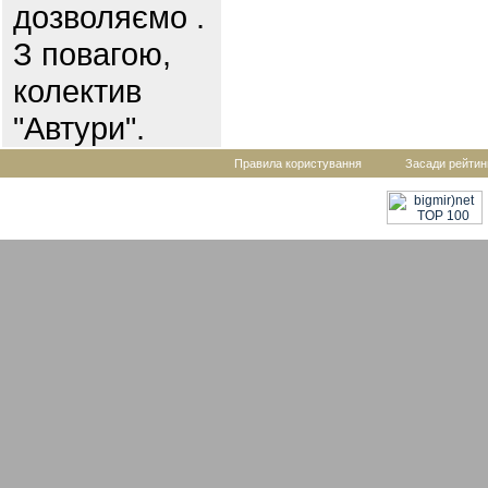
дозволяємо .
З повагою,
колектив
"Автури".
Правила користування
Засади рейтин