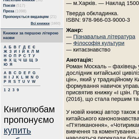
Піксельні книжки
(56)
— м.Харків. — Наклад 1500
Поезія
(517)
Проза
(1098)
Тверда обкладинка.
Пропонується видавцям
(21)
ISBN: 978-966-03-9000-3
Всі книжки
(1660)
Жанр:
Книжки за першою літерою
—
Пізнавальна література
назви
—
Філософія культури
А
Б
В
Г
Д
Е
Є
— китаєзнавство
Ж
З
И
І
Й
К
Л
М
Н
О
П
Р
С
Т
У
Анотація:
Ф
Х
Ц
Ч
Ш
Щ
Э
Ю
Я
Роман Москаль – фахівець у
дослідник китайської цивілі
A
B
C
D
E
F
G
H
I
J
K
L
M
N
O
цін», який у традиційному 
P
R
S
T
U
V
W
формування навичок управл
1
2
3
9
присвятив книжку «І цзін. 
(2016), що стала першим та
Книголюбам
У новій книжці автор також 
пропонуємо
китайського канонознавств
«П’ятиканоння», «Чотирика
купить
вивчення та коментування. 
наводяться переклади більш