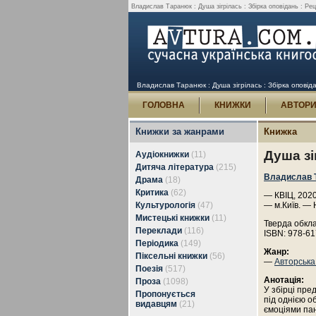
Владислав Таранюк : Душа зігрілась : Збірка оповідань : Реце
Владислав Таранюк : Душа зігрілась : Збірка оповідан
ГОЛОВНА
КНИЖКИ
АВТОР
Книжки за жанрами
Книжка
Душа зі
Аудіокнижки
(11)
Дитяча література
(215)
Владислав 
Драма
(18)
Критика
(62)
— КВІЦ, 2020
Культурологія
(47)
— м.Київ. — 
Мистецькі книжки
(11)
Тверда обкл
Переклади
(116)
ISBN: 978-61
Періодика
(149)
Жанр:
Піксельні книжки
(56)
—
Авторська
Поезія
(517)
Анотація:
Проза
(1098)
У збірці пре
Пропонується
під однією 
видавцям
(21)
ємоціями па