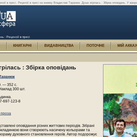
нзії в пресі.
Рецензії в пресі на книжку Владислав Таранюк. Душа зігрілась : Збірка оповідань. У жанра
ь : Рецензії в пресі
И
КНИГАРНІ
ВИДАВНИЦТВА
ПОТОЧНЕ
МІЙ АККА
грілась : Збірка оповідань
Таранюк
. — 352 с.
Наклад 300 шт.
адинка.
7-697-123-8
 проза
дставлені оповідання різних життєвих періодів. Зібрані
обкладинкою вони створюють насичену кольорами та
нораму духовного становлення героїв. Автор подорожує