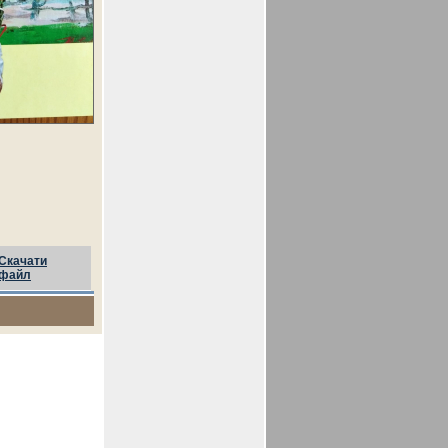
Скачати
файл