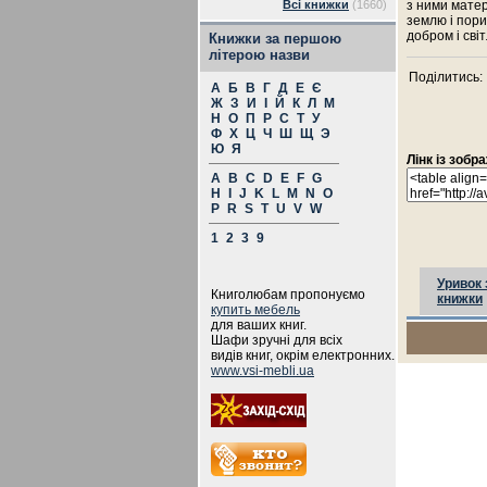
Всі книжки
(1660)
з ними матер
землю і пори
добром і сві
Книжки за першою
літерою назви
Поділитись:
А
Б
В
Г
Д
Е
Є
Ж
З
И
І
Й
К
Л
М
Н
О
П
Р
С
Т
У
Ф
Х
Ц
Ч
Ш
Щ
Э
Ю
Я
Лінк із зоб
A
B
C
D
E
F
G
H
I
J
K
L
M
N
O
P
R
S
T
U
V
W
1
2
3
9
Уривок 
Книголюбам пропонуємо
книжки
купить мебель
для ваших книг.
Шафи зручні для всіх
видів книг, окрім електронних.
www.vsi-mebli.ua