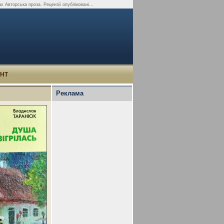
х Авторська проза. Рецензії опубліковані...
УНТ
Реклама