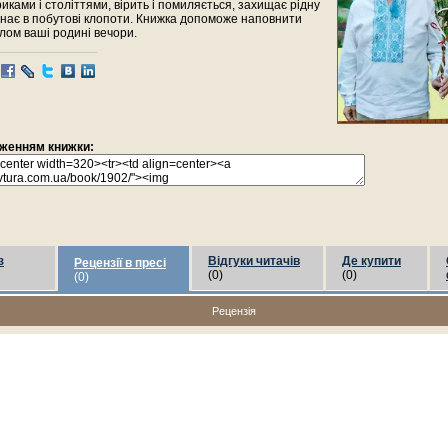
иками і століттями, вірить і помиляється, захищає рідну
нає в побутові клопоти. Книжка допоможе наповнити
тлом ваші родині вечори.
раженням книжки:
з
Відгуки читачів
Де купити
Рецензії в пресі
(0)
(0)
(0)
Рецензія