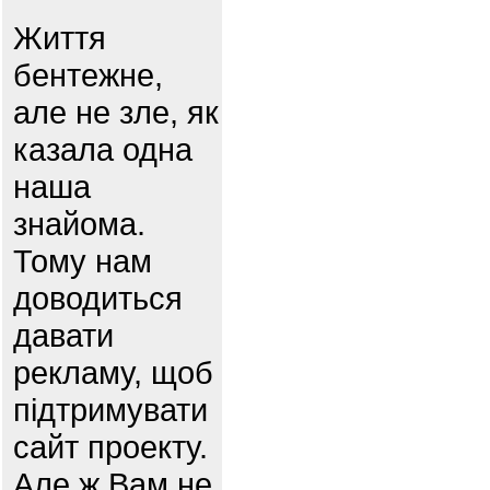
Життя
бентежне,
але не зле, як
казала одна
наша
знайома.
Тому нам
доводиться
давати
рекламу, щоб
підтримувати
сайт проекту.
Але ж Вам не