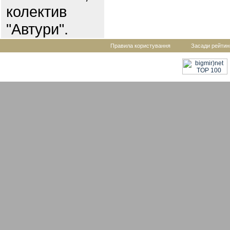
колектив
"Автури".
Правила користування
Засади рейтин