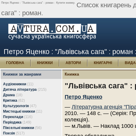
Петро Яценко : "Львівська сага" : роман : Купити книжку.
Список книгарень 
сага" : роман.
Петро Яценко : "Львівська сага" : роман 
ГОЛОВНА
КНИЖКИ
АВТОРИ
КНИГАРНІ
ВИДА
Книжки за жанрами
Книжка
"Львівська сага" :
Аудіокнижки
(11)
Дитяча література
(215)
Драма
(18)
Петро Яценко
Критика
(62)
Культурологія
(47)
—
Літературна агенція "Пір
Мистецькі книжки
(11)
2010. — 148 с. — (Серія: П
Переклади
(116)
колекція).
Періодика
(149)
— м.Львів. — Наклад 1000 
Піксельні книжки
(56)
Поезія
(517)