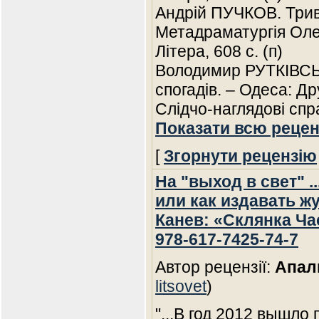
Андрій ПУЧКОВ. Трив
Метадраматургія Олек
Літера, 608 с. (п)
Володимир РУТКІВСЬК
спогадів. – Одеса: Др
Слідчо-наглядові сп
Показати всю рецен
[
Згорнути рецензію
На "выход в свет" .
или как издавать жу
Канев: «Склянка Часу
978-617-7425-74-7
Автор рецензії:
Апал
litsovet
)
"...В год 2012 вышло