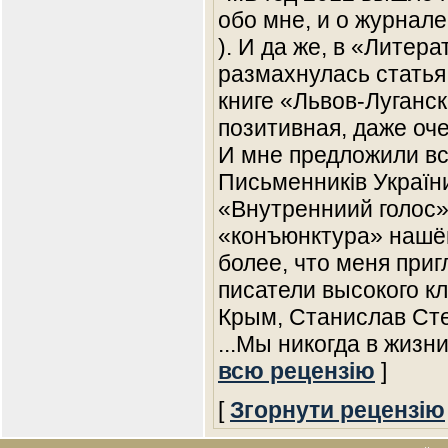
обо мне, и о журнале
). И да же, в «Литер
размахнулась статья
книге «Львов-Луганс
позитивная, даже о
И мне предложили вс
Письменників Україн
«Внутренниий голос»
«конъюнктура» нашё
более, что меня при
писатели высокого к
Крым, Станислав Сте
...Мы никогда в жизн
всю рецензію
]
[
Згорнути рецензію