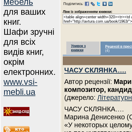
мебель
Поділитись:
для ваших
Лінк із зображенням книжки:
книг.
Шафи зручні
для всіх
Уривок з
Рецензії в прес
видів книг,
книжки
(4)
окрім
ЧАСУ СКЛЯНКА….
електронних.
www.vsi-
Автор рецензії:
Мари
композитор, кандид
mebli.ua
(джерело:
Літературн
ЧАСУ СКЛЯНКА….
Марина Денисенко (
«У некоторых целому