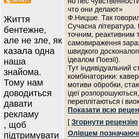
но пес чувственност
что они делают»
Ф.Ницше. Так говори
Життя
Сучасна література.
бентежне,
точним, реактивним 
але не зле, як
самовираження зараз
казала одна
швидкого досконалог
ідеалом Поезії).
наша
Тут індивідуальний с
знайома.
комбінаторики: кавери
Тому нам
мотиви обробки, стаю
доводиться
ідеї розпорошуються
переплітаються і ви
давати
Показати всю рецен
рекламу
[
Згорнути рецензію
, щоб
Олівцем позначаюч
підтримувати