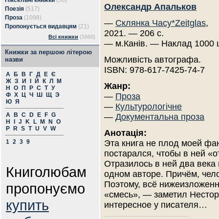
Піксельні книжки
(56)
Олександр Апальков
Поезія
(517)
Проза
(1098)
—
Склянка Часу*Zeitglas
,
Пропонується видавцям
(21)
2021. — 206 с.
Всі книжки
(1660)
— м.Канів. — Наклад 1000 
Книжки за першою літерою
Можливість автографа.
назви
ISBN: 978-617-7425-74-7
А
Б
В
Г
Д
Е
Є
Ж
З
И
І
Й
К
Л
М
Жанр:
Н
О
П
Р
С
Т
У
Ф
Х
Ц
Ч
Ш
Щ
Э
—
Проза
Ю
Я
—
Культурологічне
A
B
C
D
E
F
G
—
Документальна проза
H
I
J
K
L
M
N
O
P
R
S
T
U
V
W
Анотація:
1
2
3
9
Эта книга не плод моей фа
постарался, чтобы в ней «
Отразилось в ней два века
Книголюбам
одном авторе. Причём, чел
Поэтому, всё нижеизложенн
пропонуємо
«смесь», — заметил Нестор
купить
интересное у писателя…