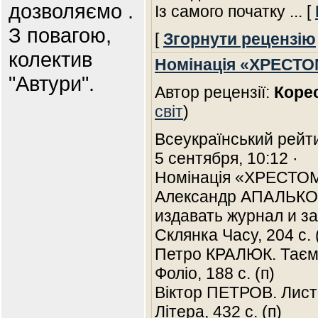
дозволяємо .
Із самого початку
... [
З повагою,
[
Згорнути рецензію
колектив
Номінація «ХРЕСТО
"Автури".
Автор рецензії:
Коре
світ
)
Всеукраїнський рейт
5 сентября, 10:12 ·
Номінація «ХРЕСТОМ
Александр АПАЛЬКОВ
издавать журнал и за
Склянка Часу, 204 с. 
Петро КРАЛЮК. Таємни
Фоліо, 188 с. (п)
Віктор ПЕТРОВ. Листи 
Літера, 432 с. (п)