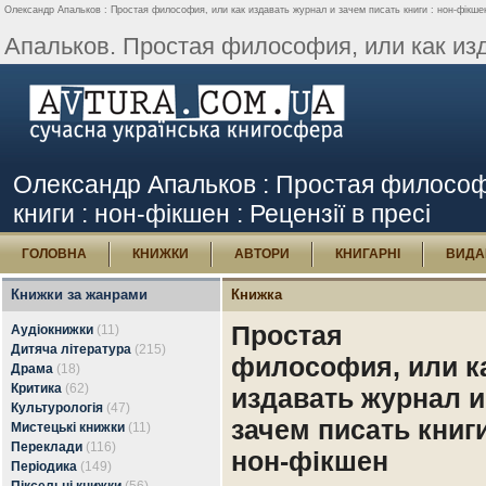
Олександр Апальков : Простая философия, или как издавать журнал и зачем писать книги : нон-фікшен 
Апальков. Простая философия, или как изд
Олександр Апальков : Простая философи
книги : нон-фікшен : Рецензії в пресі
ГОЛОВНА
КНИЖКИ
АВТОРИ
КНИГАРНІ
ВИДА
Книжки за жанрами
Книжка
Простая
Аудіокнижки
(11)
Дитяча література
(215)
философия, или к
Драма
(18)
Критика
(62)
издавать журнал и
Культурологія
(47)
зачем писать книги
Мистецькі книжки
(11)
Переклади
(116)
нон-фікшен
Періодика
(149)