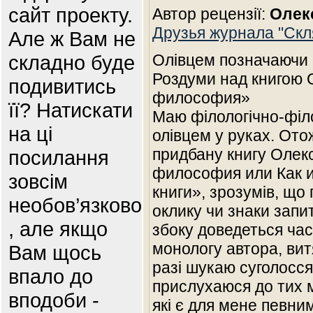
сайт проекту.
Автор рецензії:
Олек
Друзья журнала "Скля
Але ж Вам не
складно буде
Олівцем позначаючи
Роздуми над книгою 
подивитись
философия»
її? Натискати
Маю філологічно-філ
на ці
олівцем у руках. Ото
придбану книгу Олек
посилання
философия или Как и
зовсім
книги», зрозумів, що
необов’язково
оклику чи знаки запи
, але якщо
збоку доведеться час
монологу автора, витя
Вам щось
разі шукаю суголосс
впало до
прислухаюся до тих м
вподоби -
які є для мене певни