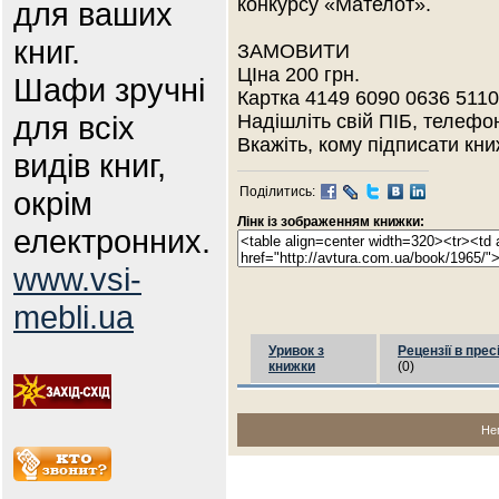
конкурсу «Мателот».
для ваших
книг.
ЗАМОВИТИ
ЦІна 200 грн.
Шафи зручні
Картка 4149 6090 0636 511
для всіх
Надішліть свій ПІБ, телефо
Вкажіть, кому підписати кни
видів книг,
Поділитись:
окрім
Лінк із зображенням книжки:
електронних.
www.vsi-
mebli.ua
Уривок з
Рецензії в прес
книжки
(0)
Не