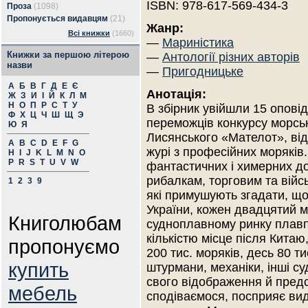
ISBN: 978-617-569-434-3
Проза
(1098)
Пропонується видавцям
(21)
Жанр:
Всі книжки
(1660)
—
Мариністика
Книжки за першою літерою
—
Антології різних авторів
назви
—
Пригодницьке
А
Б
В
Г
Д
Е
Є
Анотація:
Ж
З
И
І
Й
К
Л
М
Н
О
П
Р
С
Т
У
В збірник увійшли 15 опові
Ф
Х
Ц
Ч
Ш
Щ
Э
переможців конкурсу морськ
Ю
Я
Лисянського «Мателот», від
A
B
C
D
E
F
G
журі з професійних моряків.
H
I
J
K
L
M
N
O
P
R
S
T
U
V
W
фантастичних і химерних д
рибалкам, торговим та війс
1
2
3
9
які примушують згадати, що
України, кожен двадцятий мо
Книголюбам
судноплавному ринку плавп
кількістю місце після Китаю,
пропонуємо
200 тис. моряків, десь 80 т
купить
штурмани, механіки, інші су
свого відображення й предс
мебель
сподіваємося, посприяє вида