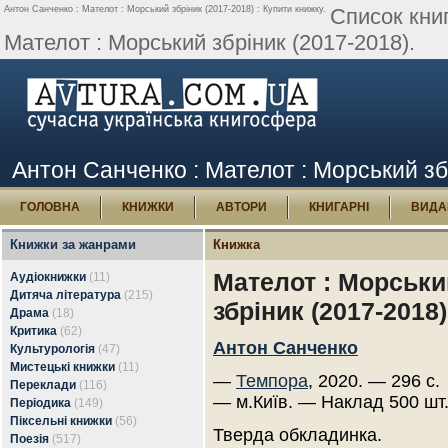
Антон Санченко : Мателот : Морський збріник (2017-2018) : Купити книжку.
Список кни
Мателот : Морський збріник (2017-2018).
Антон Санченко : Мателот : Морський зб
ГОЛОВНА
КНИЖКИ
АВТОРИ
КНИГАРНІ
ВИДА
Книжки за жанрами
Книжка
Мателот : Морськи
Аудіокнижки
(11)
Дитяча література
(215)
збріник (2017-2018)
Драма
(18)
Критика
(62)
Антон Санченко
Культурологія
(47)
Мистецькі книжки
(11)
—
Темпора
, 2020. — 296 с.
Переклади
(116)
— м.Київ. — Наклад 500 шт
Періодика
(149)
Піксельні книжки
(56)
Тверда обкладинка.
Поезія
(517)