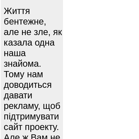
Життя
бентежне,
але не зле, як
казала одна
наша
знайома.
Тому нам
доводиться
давати
рекламу, щоб
підтримувати
сайт проекту.
Але ж Вам не