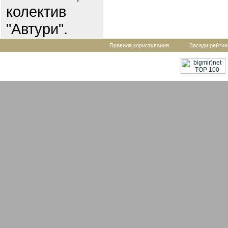
колектив
"Автури".
Правила користування
Засади рейтин