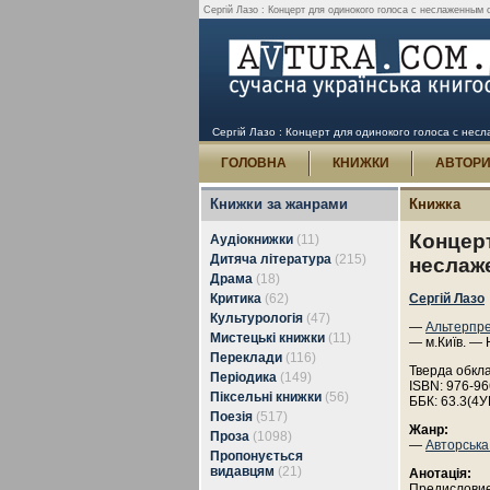
Сергій Лазо : Концерт для одинокого голоса с неслаженным о
Сергій Лазо : Концерт для одинокого голоса с несл
ГОЛОВНА
КНИЖКИ
АВТОР
Книжки за жанрами
Книжка
Концерт
Аудіокнижки
(11)
Дитяча література
(215)
неслаж
Драма
(18)
Критика
(62)
Сергій Лазо
Культурологія
(47)
—
Альтерпр
Мистецькі книжки
(11)
— м.Київ. — 
Переклади
(116)
Тверда обкл
Періодика
(149)
ISBN: 976-96
Піксельні книжки
(56)
ББК: 63.3(4У
Поезія
(517)
Жанр:
Проза
(1098)
—
Авторська
Пропонується
видавцям
(21)
Анотація:
Предисловие