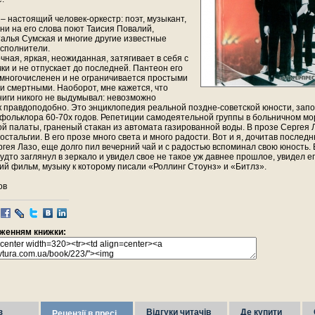
– настоящий человек-оркестр: поэт, музыкант,
ни на его слова поют Таисия Повалий,
талья Сумcкая и многие другие известные
исполнители.
очная, яркая, неожиданная, затягивает в себя с
ки и не отпускает до последней. Пантеон его
многочисленен и не ограничивается простыми
 смертными. Наоборот, мне кажется, что
ниги никого не выдумывал: невозможно
к правдоподобно. Это энциклопедия реальной поздне-советской юности, зап
фольклора 60-70х годов. Репетиции самодеятельной группы в больничном мо
й палаты, граненый стакан из автомата газированной воды. В прозе Сергея Л
ностальгии. В его прозе много света и много радости. Вот и я, дочитав после
гея Лазо, еще долго пил вечерний чай и с радостью вспоминал свою юность.
дто заглянул в зеркало и увидел свое не такое уж давнее прошлое, увидел ег
ий фильм, музыку к которому писали «Роллинг Стоунз» и «Битлз».
ов
раженням книжки:
з
Відгуки читачів
Де купити
Рецензії в пресі