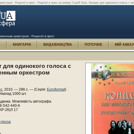
ркестром : Рецензії в пресі.
Рецензії в пресі на книжку Сергій Лазо. Концерт для одинокого голоса с 
аженным оркестром : Рецензії в пресі
И
КНИГАРНІ
ВИДАВНИЦТВА
ПОТОЧНЕ
МІЙ АККА
 для одинокого голоса с
енным оркестром
ес
, 2010. — 286 с. — (Серія:
Euroformat
).
Наклад 1000 шт.
адинка. Можливість автографа.
6-542-440-6
КР-2К)Л 17
 проза
.