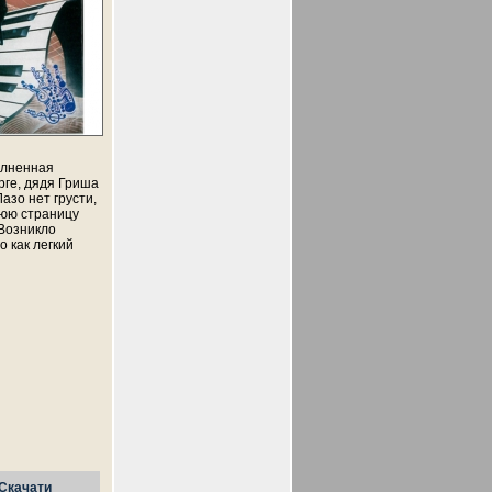
олненная
рге, дядя Гриша
азо нет грусти,
днюю страницу
 Возникло
о как легкий
Скачати