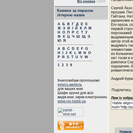
Всі книжки
(1660)
Сергей Лазо 
Книжки за першою
прозаик. Пес
літерою назви
Гайтана, На
украинские 
А
Б
В
Г
Д
Е
Є
Его проза, с
Ж
З
И
І
Й
К
Л
М
первой строч
Н
О
П
Р
С
Т
У
персонажей 
Ф
Х
Ц
Ч
Ш
Щ
Э
выдуманными
Ю
Я
автор этой к
выдумать та
A
B
C
D
E
F
G
элементами 
H
I
J
K
L
M
N
O
из больнично
P
R
S
T
U
V
W
нет тоски и 
рукописи Сер
1
2
3
9
ощущение, бу
романтическ
Андрей Курк
Книголюбам пропонуємо
купить мебель
для ваших книг.
Поділитись:
Шафи зручні для всіх
видів книг, окрім електронних.
Лінк із зоб
www.vsi-mebli.ua
Уривок 