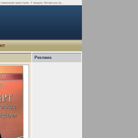
неслаженным оркестром. У жанрах Авторська пр...
УНТ
Реклама