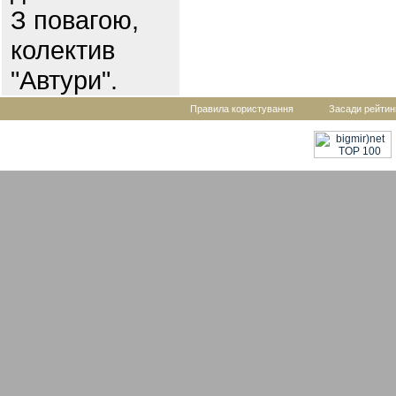
З повагою,
колектив
"Автури".
Правила користування
Засади рейтин