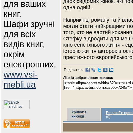
двох свідомих жінок, які по
для ваших
одна одній.
книг.
Наприкінці роману та й вла
Шафи зручні
могли стати найкращими по
для всіх
того, хто не вартий кохання
Стефку відродити для мешка
видів книг,
кіно сенс їхнього життя - с
історію життя акторок в о
окрім
престижного європейського
електронних.
Поділитись:
www.vsi-
Лінк із зображенням книжки:
mebli.ua
Уривок з
Рецензії в прес
книжки
(0)