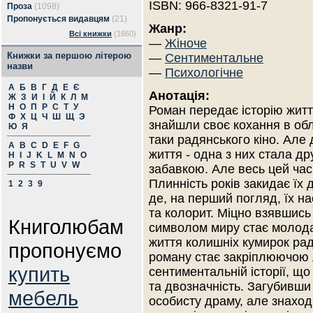
ISBN: 966-8321-91-7
Проза
(1098)
Пропонується видавцям
(21)
Жанр:
Всі книжки
(1660)
—
Жіноче
Книжки за першою літерою
—
Сентиментальне
назви
—
Психологічне
А
Б
В
Г
Д
Е
Є
Анотація:
Ж
З
И
І
Й
К
Л
М
Н
О
П
Р
С
Т
У
Роман передає історію житт
Ф
Х
Ц
Ч
Ш
Щ
Э
знайшли своє кохання в обл
Ю
Я
таки радянського кіно. Але
A
B
C
D
E
F
G
життя - одна з них стала д
H
I
J
K
L
M
N
O
P
R
S
T
U
V
W
забавкою. Але весь цей час
Плинність років закидає їх 
1
2
3
9
де, на перший погляд, їх на
та колорит. Міцно взявшись
Книголюбам
символом миру стає молода
життя колишніх кумирок рад
пропонуємо
роману стає закріплюючою 
купить
сентиментальній історії, що
та двозначність. Загубивши
мебель
особисту драму, але знаход