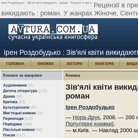
Ірен Роздобудько : Зів'ялі квіти викидають : роман : Рецензії в пресі.
Рецензії в пре
викидають : роман. У жанрах Жіноче, Сенти
Ірен Роздобудько : Зів'ялі квіти викидають
ГОЛОВНА
КНИЖКИ
АВТОРИ
КНИГАРНІ
ВИДА
Книжки за жанрами
Книжка
Зів'ялі квіти викид
Аудіокнижки
(11)
Дитяча література
(215)
роман
Драма
(18)
Критика
(62)
Ірен Роздобудько
Культурологія
(47)
Мистецькі книжки
(11)
—
Нора-Друк
, 2006. — 200 
Переклади
(116)
Популярні книжки
).
Періодика
(149)
— м.Київ. — Наклад 2000 ш
Піксельні книжки
(56)
Поезія
(517)