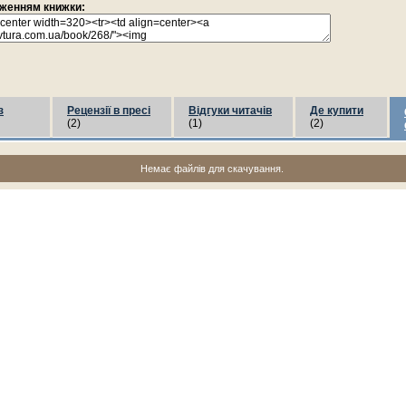
раженням книжки:
з
Рецензії в пресі
Відгуки читачів
Де купити
(2)
(1)
(2)
Немає файлів для скачування.