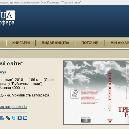
игарень де можна купити книжку Олег Покальчук. "Тремтячі еліти".
И
КНИГАРНІ
ВИДАВНИЦТВА
ПОТОЧНЕ
МІЙ АККА
чі еліти"
ьчук
 люди", 2010. — 186 с. — (Серія:
урналу "Публичные люди").
Наклад 4000 шт.
адинка. Можливість автографа.
ка антропологія