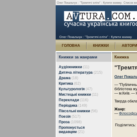
Олег Покальчук : "Тремтячі еліти" : Купити книжку.
Список кн
Олег Покальчук : "Тремтячі еліти" : Купити книжку
ГОЛОВНА
КНИЖКИ
АВТОР
Книжки за жанрами
Книжка
"Тремтя
Аудіокнижки
(11)
Дитяча література
(215)
Олег Покал
Драма
(18)
Критика
(62)
— "Публичные
Культурологія
(47)
бібліотека ж
— м.Київ. — 
Мистецькі книжки
(11)
Переклади
(116)
Тверда обкл
Періодика
(149)
Жанр:
Піксельні книжки
(56)
—
Філософсь
Поезія
(517)
Проза
(1098)
Поділитись:
Пропонується
видавцям
(21)