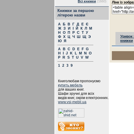
Всі книжки
(1660)
Лінк із зоб
Книжки за першою
літерою назви
А
Б
В
Г
Д
Е
Є
Ж
З
И
І
Й
К
Л
М
Н
О
П
Р
С
Т
У
Уривок 
Ф
Х
Ц
Ч
Ш
Щ
Э
книжки
Ю
Я
A
B
C
D
E
F
G
H
I
J
K
L
M
N
O
P
R
S
T
U
V
W
1
2
3
9
Книголюбам пропонуємо
купить мебель
для ваших книг.
Шафи зручні для всіх
видів книг, окрім електронних.
www.vsi-mebli.ua