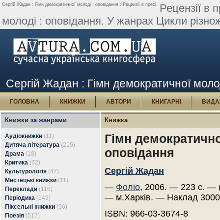
Сергій Жадан : Гімн демократичної молоді : оповідання : Рецензії в пресі.
Рецензії в 
молоді : оповідання. У жанрах Цикли різно
Сергій Жадан : Гімн демократичної молоді
ГОЛОВНА
КНИЖКИ
АВТОРИ
КНИГАРНІ
ВИДА
Книжки за жанрами
Книжка
Гімн демократично
Аудіокнижки
(11)
Дитяча література
(215)
оповідання
Драма
(18)
Критика
(62)
Сергій Жадан
Культурологія
(47)
Мистецькі книжки
(11)
—
Фоліо
, 2006. — 223 с. — 
Переклади
(116)
— м.Харків. — Наклад 3000
Періодика
(149)
Піксельні книжки
(56)
ISBN: 966-03-3674-8
Поезія
(517)