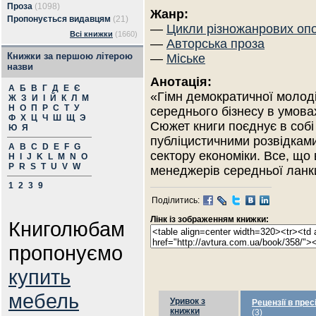
Проза
(1098)
Жанр:
Пропонується видавцям
(21)
—
Цикли різножанрових оп
Всі книжки
(1660)
—
Авторська проза
Книжки за першою літерою
—
Міське
назви
Анотація:
А
Б
В
Г
Д
Е
Є
«Гімн демократичної молоді»
Ж
З
И
І
Й
К
Л
М
Н
О
П
Р
С
Т
У
середнього бізнесу в умова
Ф
Х
Ц
Ч
Ш
Щ
Э
Сюжет книги поєднує в собі
Ю
Я
публіцистичними розвідками
A
B
C
D
E
F
G
сектору економіки. Все, що 
H
I
J
K
L
M
N
O
P
R
S
T
U
V
W
менеджерів середньої ланки
1
2
3
9
Поділитись:
Лінк із зображенням книжки:
Книголюбам
пропонуємо
купить
мебель
Уривок з
Рецензії в прес
книжки
(3)