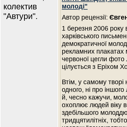
колектив
молоді"
"Автури".
Автор рецензії:
Євге
1 березня 2006 року 
харківського письмен
демократичної молоді"
рекламних плакатах 
червоної цегли фото
цілується з Еріхом Х
Втім, у самому творі 
одного, ні про іншого
й, чесно кажучи, моло
охоплює людей віку ві
здебільшого молодд
тридцятилітніх, тобто