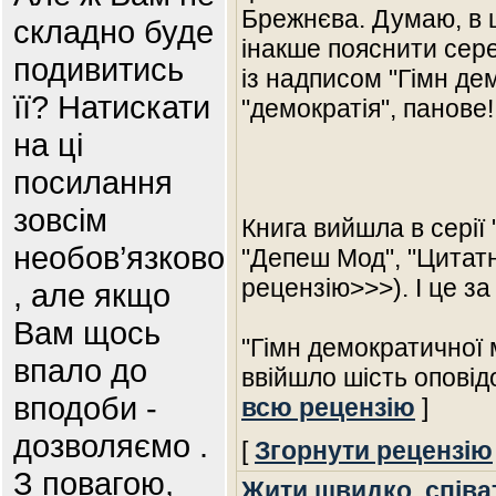
Брежнєва. Думаю, в ц
складно буде
інакше пояснити сер
подивитись
із надписом "Гімн де
її? Натискати
"демократія", панове!
на ці
посилання
зовсім
Книга вийшла в серії "
необов’язково
"Депеш Мод", "Цитатн
рецензію>>>). І це за
, але якщо
Вам щось
"Гімн демократичної м
впало до
ввійшло шість оповід
вподоби -
всю рецензію
]
дозволяємо .
[
Згорнути рецензію
З повагою,
Жити швидко, співа