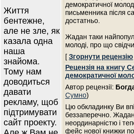
демократичної молод
Життя
письменника після са
бентежне,
достатньо.
але не зле, як
Жадан таки найпопу
казала одна
молоді, про що свідч
наша
[
Згорнути рецензію
знайома.
Рецензія на книгу С
Тому нам
демократичної моло
доводиться
Автор рецензії:
Богд
давати
Сумно
)
рекламу, щоб
Цю обкладинку Ви впі
підтримувати
беззаперечно. Жадан
сайт проекту.
неординарністю і теп
фейс нової книжки по
Але ж Вам не