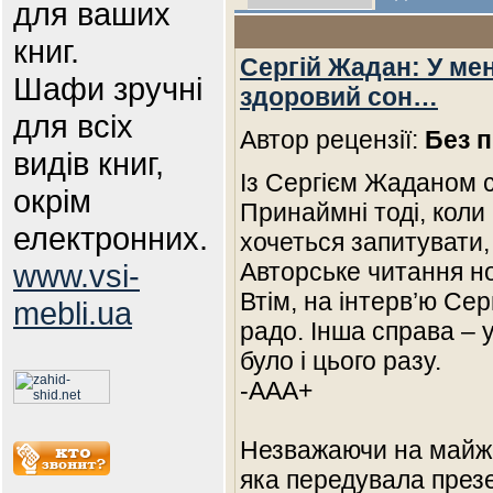
для ваших
книг.
Сергій Жадан: У мен
Шафи зручні
здоровий сон…
для всіх
Автор рецензії:
Без п
видів книг,
Із Сергієм Жаданом с
окрім
Принаймні тоді, коли
електронних.
хочеться запитувати,
www.vsi-
Авторське читання но
Втім, на інтерв’ю Се
mebli.ua
радо. Інша справа – у
було і цього разу.
-AAA+
Незважаючи на майже
яка передувала презе