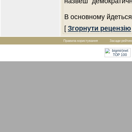
назвеш "демократичн
В основному йдетьс
[
Згорнути рецензію
Правила користування
Засади рейтин