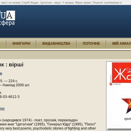
в пресі на книжку Сергій Жадан. Цитатник : вірші. У жанрах Збірки лірики. Рецензії опубліковані в
И
КНИГАРНІ
ВИДАВНИЦТВА
ПОТОЧНЕ
МІЙ АККА
к : вірші
ан
05. — 224 с.
— Наклад 2000 шт.
я.
6-03-4612-3
ики
 (народився 1974) - поет, прозаїк, перекладач
них книг "Цитатник" (1995), "Генерал Юда" (1995), "Пепсі"
very very best poems, psychodelic stories of fighting and other