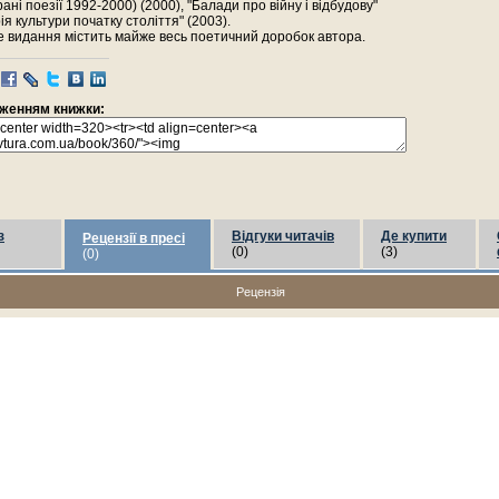
брані поезії 1992-2000) (2000), "Балади про війну і відбудову"
рія культури початку століття" (2003).
 видання містить майже весь поетичний доробок автора.
раженням книжки:
з
Відгуки читачів
Де купити
Рецензії в пресі
(0)
(3)
(0)
Рецензія