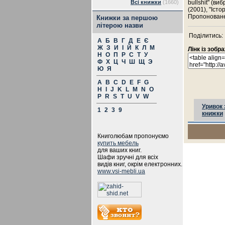
Всі книжки
(1660)
bullshit" (ви
(2001), "Істо
Пропоноване
Книжки за першою
літерою назви
Поділитись:
А
Б
В
Г
Д
Е
Є
Ж
З
И
І
Й
К
Л
М
Лінк із зоб
Н
О
П
Р
С
Т
У
Ф
Х
Ц
Ч
Ш
Щ
Э
Ю
Я
A
B
C
D
E
F
G
H
I
J
K
L
M
N
O
P
R
S
T
U
V
W
Уривок 
1
2
3
9
книжки
Книголюбам пропонуємо
купить мебель
для ваших книг.
Шафи зручні для всіх
видів книг, окрім електронних.
www.vsi-mebli.ua