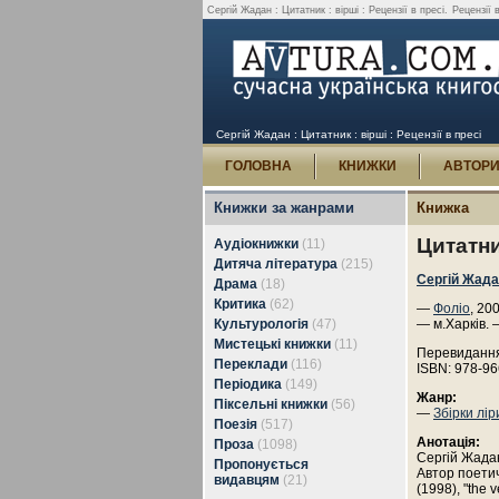
Сергій Жадан : Цитатник : вірші : Рецензії в пресі.
Рецензії 
Сергій Жадан : Цитатник : вірші : Рецензії в пресі
ГОЛОВНА
КНИЖКИ
АВТОР
Книжки за жанрами
Книжка
Цитатни
Аудіокнижки
(11)
Дитяча література
(215)
Сергій Жад
Драма
(18)
Критика
(62)
—
Фоліо
, 20
Культурологія
(47)
— м.Харків. 
Мистецькі книжки
(11)
Перевиданн
Переклади
(116)
ISBN: 978-96
Періодика
(149)
Жанр:
Піксельні книжки
(56)
—
Збірки лір
Поезія
(517)
Анотація:
Проза
(1098)
Сергій Жадан
Пропонується
Автор поетич
видавцям
(21)
(1998), "the 