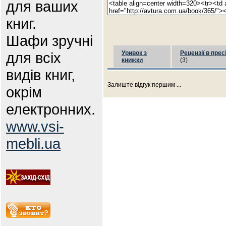
для ваших
книг.
Шафи зручні
для всіх
Уривок з
Рецензії в прес
книжки
(3)
видів книг,
Залиште відгук першим ...
окрім
електронних.
www.vsi-
mebli.ua