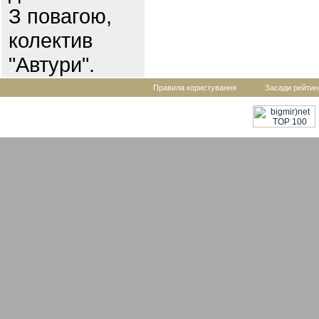
З повагою,
колектив
"Автури".
Правила користування
Засади рейтин