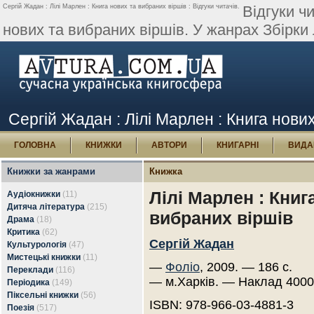
Сергій Жадан : Лілі Марлен : Книга нових та вибраних віршів : Відгуки читачів.
Відгуки ч
нових та вибраних віршів. У жанрах Збірки 
Сергій Жадан : Лілі Марлен : Книга нових
ГОЛОВНА
КНИЖКИ
АВТОРИ
КНИГАРНІ
ВИДА
Книжки за жанрами
Книжка
Лілі Марлен : Книг
Аудіокнижки
(11)
Дитяча література
(215)
вибраних віршів
Драма
(18)
Критика
(62)
Сергій Жадан
Культурологія
(47)
Мистецькі книжки
(11)
—
Фоліо
, 2009. — 186 с.
Переклади
(116)
— м.Харків. — Наклад 4000
Періодика
(149)
Піксельні книжки
(56)
ISBN: 978-966-03-4881-3
Поезія
(517)