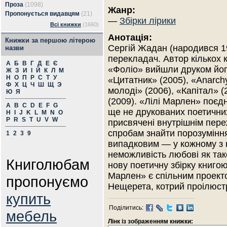
Проза
(1098)
Жанр:
Пропонується видавцям
(21)
—
Збірки лірики
Всі книжки
(1660)
Анотація:
Книжки за першою літерою
Сергій Жадан (народився 197
назви
перекладач. Автор кількох к
А
Б
В
Г
Д
Е
Є
«Фоліо» вийшли друком йог
Ж
З
И
І
Й
К
Л
М
Н
О
П
Р
С
Т
У
«Цитатник» (2005), «Anarchy
Ф
Х
Ц
Ч
Ш
Щ
Э
молоді» (2006), «Капітал» 
Ю
Я
(2009). «Лілі Марлен» поєдн
A
B
C
D
E
F
G
ще не друкованих поетичних 
H
I
J
K
L
M
N
O
P
R
S
T
U
V
W
присвячені внутрішнім пере
спробам знайти порозуміння
1
2
3
9
випадковим — у кожному з 
неможливість любові як так
Книголюбам
нову поетичну збірку книгою
Марлен» є спільним проект
пропонуємо
Нещерета, котрий проілюстр
купить
Поділитись:
мебель
Лінк із зображенням книжки: