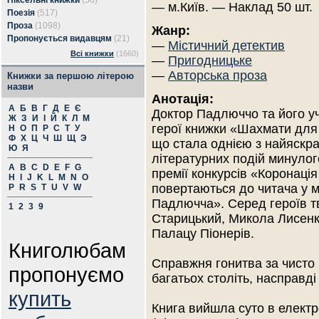
Піксельні книжки
(56)
— м.Київ. — Наклад 50 шт.
Поезія
(517)
Проза
(1098)
Жанр:
Пропонується видавцям
(21)
—
Містичний детектив
Всі книжки
(1660)
—
Пригодницьке
—
Авторська проза
Книжки за першою літерою
назви
Анотація:
А
Б
В
Г
Д
Е
Є
Доктор Падлюччо та його у
Ж
З
И
І
Й
К
Л
М
герої книжки «Шахмати для 
Н
О
П
Р
С
Т
У
Ф
Х
Ц
Ч
Ш
Щ
Э
що стала однією з найяскр
Ю
Я
літературних подій минулог
A
B
C
D
E
F
G
премії конкурсів «Коронація
H
I
J
K
L
M
N
O
повертаються до читача у 
P
R
S
T
U
V
W
Падлючча». Серед героїв т
1
2
3
9
Старицький, Микола Лисенк
Палацу Піонерів.
Книголюбам
Справжня гонитва за чисто
пропонуємо
багатьох століть, насправді 
купить
Книга вийшла суто в електр