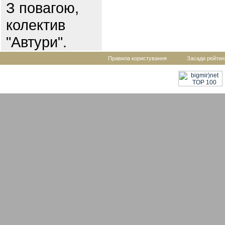
З повагою,
колектив
"Автури".
Правила користування
Засади рейтин