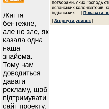
потворами, яких Господь с
еспанських колонізаторів, к
індіанських
... [
Показати в
Життя
[
Згорнути уривок
]
бентежне,
але не зле, як
казала одна
наша
знайома.
Тому нам
доводиться
давати
рекламу, щоб
підтримувати
сайт проекту.