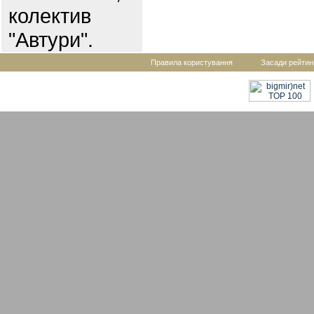
колектив
"Автури".
Правила користування
Засади рейтин