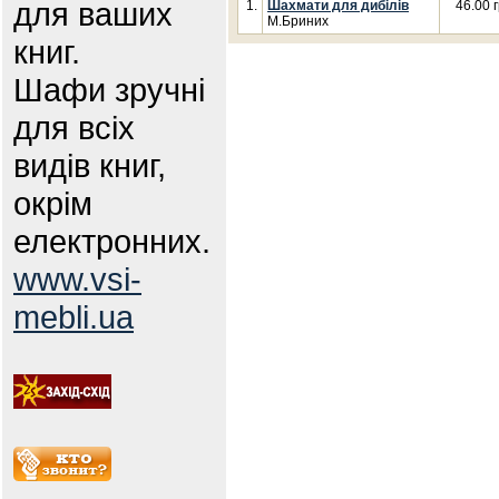
для ваших
1.
Шахмати для дибілів
46.00 г
М.Бриних
книг.
Шафи зручні
для всіх
видів книг,
окрім
електронних.
www.vsi-
mebli.ua