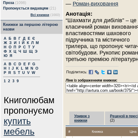
Проза
(1098)
—
Роман-виховання
Пропонується видавцям
(21)
Анотація:
Всі книжки
(1660)
“Шахмати для дибілів” – це
Книжки за першою літерою
класичний роман виховання
назви
властивостями шахового
А
Б
В
Г
Д
Е
Є
підручника та містичного
Ж
З
И
І
Й
К
Л
М
трилера, що пропонує читач
Н
О
П
Р
С
Т
У
Ф
Х
Ц
Ч
Ш
Щ
Э
світобудови. Рукопис роман
Ю
Я
третьою премією літературн
A
B
C
D
E
F
G
H
I
J
K
L
M
N
O
Поділитись:
P
R
S
T
U
V
W
Лінк із зображенням книжки:
1
2
3
9
Книголюбам
пропонуємо
Уривок з
Рецензії в прес
купить
книжки
(2)
мебель
#
Книжка
Ціна