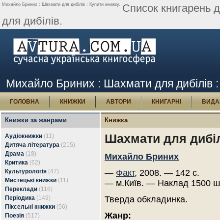
Михайло Бриних : Шахмати для дибілів : Купити книжку.
Список книгарень 
для дибілів.
Михайло Бриних : Шахмати для дибілів :
ГОЛОВНА
КНИЖКИ
АВТОРИ
КНИГАРНІ
ВИДА
Книжки за жанрами
Книжка
Шахмати для дибі
Аудіокнижки
(11)
Дитяча література
(215)
Драма
(18)
Михайло Бриних
Критика
(62)
Культурологія
(47)
—
Факт
, 2008. — 142 с.
Мистецькі книжки
(11)
— м.Київ. — Наклад 1500 ш
Переклади
(116)
Періодика
(149)
Тверда обкладинка.
Піксельні книжки
(56)
Жанр:
Поезія
(517)