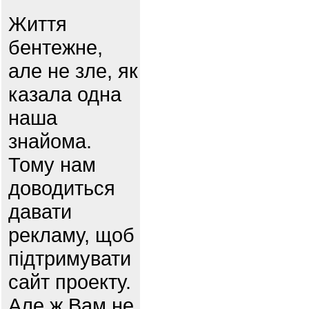
Життя
бентежне,
але не зле, як
казала одна
наша
знайома.
Тому нам
доводиться
давати
рекламу, щоб
підтримувати
сайт проекту.
Але ж Вам не