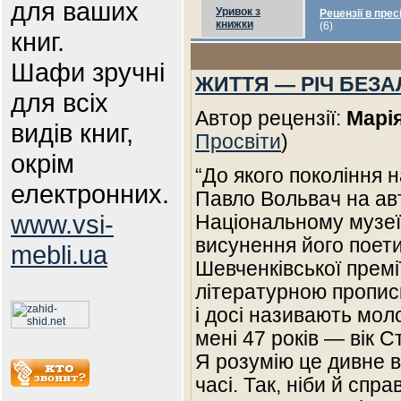
для ваших
Уривок з
Рецензії в прес
книжки
(6)
книг.
Шафи зручні
ЖИТТЯ — РІЧ БЕЗ
для всіх
Автор рецензії:
Марі
видів книг,
Просвіти
)
окрім
“До якого покоління 
електронних.
Павло Вольвач на ав
www.vsi-
Національному музеї
висунення його поети
mebli.ua
Шевченківської премі
літературною пропис
і досі називають мол
мені 47 років — вік 
Я розумію це дивне в
часі. Так, ніби й спр