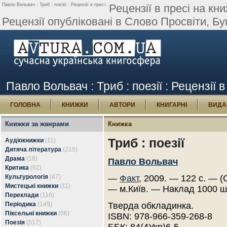
Павло Вольвач : Триб : поезії : Рецензії в пресі.
Рецензії в пресі на кн
Рецензії опубліковані в Слово Просвіти, Букв
Павло Вольвач : Триб : поезії : Рецензії в
ГОЛОВНА
КНИЖКИ
АВТОРИ
КНИГАРНІ
ВИДА
Книжки за жанрами
Книжка
Триб : поезії
Аудіокнижки
(11)
Дитяча література
(215)
Драма
(18)
Павло Вольвач
Критика
(62)
Культурологія
(47)
—
Факт
, 2009. — 122 с. — (
Мистецькі книжки
(11)
— м.Київ. — Наклад 1000 ш
Переклади
(116)
Періодика
(149)
Тверда обкладинка.
Піксельні книжки
(56)
ISBN: 978-966-359-268-8
Поезія
(517)