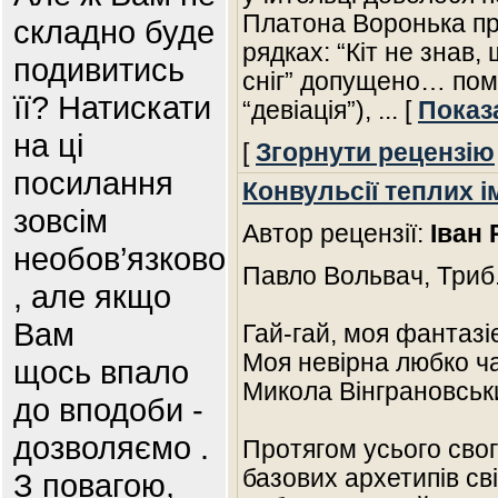
Платона Воронька про
складно буде
рядках: “Кіт не знав, 
подивитись
сніг” допущено… поми
її? Натискати
“девіація”),
... [
Показ
на ці
[
Згорнути рецензію
посилання
Конвульсії теплих і
зовсім
Автор рецензії:
Іван 
необов’язково
Павло Вольвач, Триб. 
, але якщо
Вам
Гай-гай, моя фантазі
Моя невірна любко ча
щось впало
Микола Вінграновськ
до вподоби -
дозволяємо .
Протягом усього свог
базових архетипів сві
З повагою,