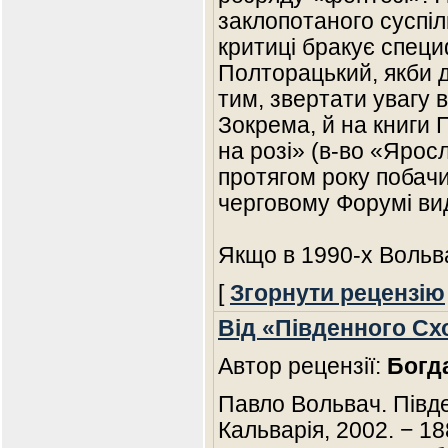
заклопотаного суспіл
критиці бракує специф
Полторацький, якби д
тим, звертати увагу в
Зокрема, й на книги 
на розі» (в-во «Ярос
протягом року побачи
черговому Форумі вид
Якщо в 1990-х Воль
[
Згорнути рецензію
Від «Південного Сх
Автор рецензії:
Богд
Павло Вольвач. Півден
Кальварія, 2002. − 18