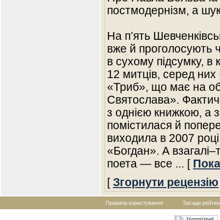
постмодернізм, а шук
На п’ять Шевченківсь
вже й проголосують ч
в сухому підсумку, в
12 митців, серед них
«Триб», що має на об
Святослава». Фактич
з однією книжкою, а з
помістилася й попер
виходила в 2007 році
«Богдан». А взагалі–
поета — все
... [
Пока
[
Згорнути рецензію
Правила користування
Засади рейтин