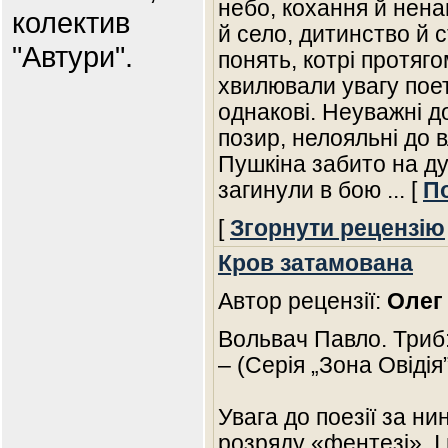
небо, кохання й нена
колектив
й село, дитинство й с
"Автури".
понять, котрі протяго
хвилювали увагу поет
однакові. Неуважні д
позир, нелояльні до 
Пушкіна забито на ду
загинули в бою
... [
П
[
Згорнути рецензію
Кров затамована
Автор рецензії:
Олег
Вольвач Павло. Триб: П
– (Серія „Зона Овідія”
Увага до поезії за ни
розряду «фентезі». І