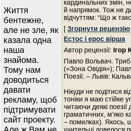
кардинальних змін, н
Життя
й напрямок. Тож не 
відчуттям: “Що ж так
бентежне,
але не зле, як
[
Згорнути рецензію
казала одна
Естос і ерос вірша
наша
Автор рецензії:
Ігор 
знайома.
Павло Вольвач. Триб: 
Тому нам
(«Зона Овідія»); Пав
Поезії. – Львів: Кальв
доводиться
давати
Нікуди не подітися ві
рекламу, щоб
тоніки я маю стійке у
читаючи деякі поезії 
підтримувати
граматичних, м’яко к
сайт проекту.
– помилках). Якось, 
Але ж Вам не
учительці довелося п