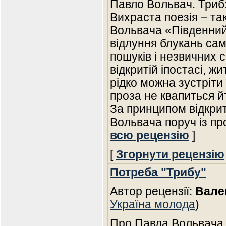
Павло Вольвач. Триб: 
Вихраста поезія − т
Вольвача «Південний
відлуння блукань сам
пошуків і незвичних 
відкритій іпостасі, жи
рідко можна зустріти 
проза не квапиться й
За принципом відкрит
Вольвача поруч із п
всю рецензію
]
[
Згорнути рецензію
Потреба "Трибу"
Автор рецензії:
Вале
Україна молода
)
Про Павла Вольвача 