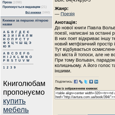
ББК: 84(4Укр)6-5
Проза
(1098)
Пропонується видавцям
(21)
Жанр:
Всі книжки
(1660)
—
Поезія
Книжки за першою літерою
Анотація:
назви
До нової книги Павла Воль
А
Б
В
Г
Д
Е
Є
поезії, написані за останні р
Ж
З
И
І
Й
К
Л
М
В них поет відкриває іншу т
Н
О
П
Р
С
Т
У
Ф
Х
Ц
Ч
Ш
Щ
Э
новий метфізичний простір 
Ю
Я
Тут відбувається осмислення
A
B
C
D
E
F
G
всі міста й топоси, але не в
H
I
J
K
L
M
N
O
При тому Вольвач, парадок
P
R
S
T
U
V
W
колишньому. А його голос т
1
2
3
9
іншими.
Книголюбам
Поділитись:
Лінк із зображенням книжки:
пропонуємо
купить
мебель