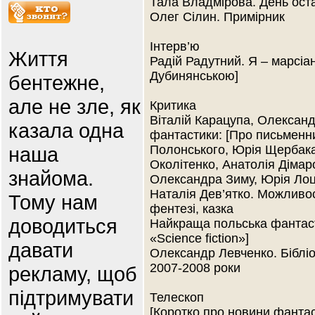
Тала Владмірова. День оста
Олег Сілин. Примірник
Інтерв’ю
Життя
Радій Радутний. Я – марсіан
Дубинянською]
бентежне,
але не зле, як
Критика
Віталій Карацупа, Олександ
казала одна
фантастики: [Про письменни
наша
Полонського, Юрія Щербак
Околітенко, Анатолія Дімар
знайома.
Олександра Зиму, Юрія Ло
Наталія Дев’ятко. Можливос
Тому нам
фентезі, казка
доводиться
Найкраща польська фантаст
«Science fiction»]
давати
Олександр Левченко. Бібліо
2007-2008 роки
рекламу, щоб
підтримувати
Телескоп
[Коротко про новини фантаст