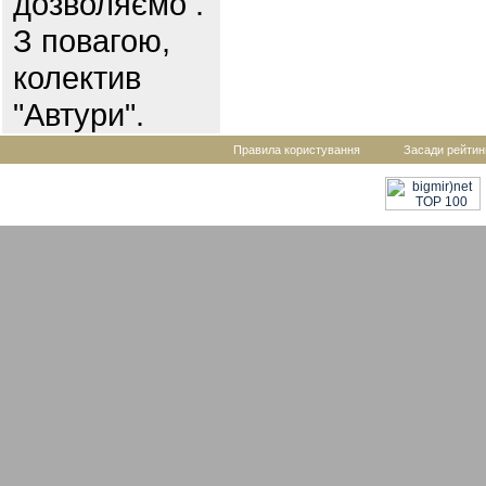
дозволяємо .
З повагою,
колектив
"Автури".
Правила користування
Засади рейтин