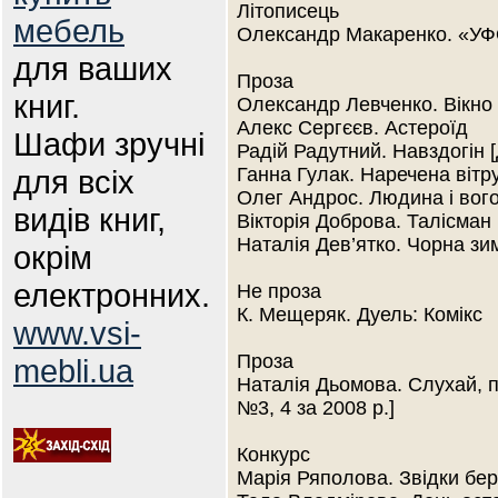
Літописець
мебель
Олександр Макаренко. «УФО
для ваших
Проза
книг.
Олександр Левченко. Вікно
Алекс Сергєєв. Астероїд
Шафи зручні
Радій Радутний. Навздогін [
для всіх
Ганна Гулак. Наречена вітру
Олег Андрос. Людина і вог
видів книг,
Вікторія Доброва. Талісман
Наталія Дев’ятко. Чорна зим
окрім
електронних.
Не проза
К. Мещеряк. Дуель: Комікс
www.vsi-
Проза
mebli.ua
Наталія Дьомова. Слухай, п
№3, 4 за 2008 р.]
Конкурс
Марія Ряполова. Звідки бер