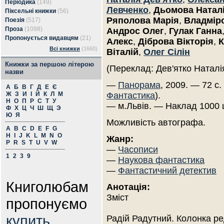
Періодика
(149)
Левченко
,
Дьомова Натал
Піксельні книжки
(56)
Ряполова Марія
,
Владмір
Поезія
(517)
Проза
(1098)
Андрос Олег
,
Гулак Ганна
Пропонується видавцям
(21)
Алекс
,
Діброва Вікторія
,
К
Всі книжки
(1660)
Віталій
,
Олег Сілін
Книжки за першою літерою
(Переклад: Дев'ятко Наталі
назви
—
Панорама
, 2009. — 72 с.
А
Б
В
Г
Д
Е
Є
Ж
З
И
І
Й
К
Л
М
Фантастика
).
Н
О
П
Р
С
Т
У
— м.Львів. — Наклад 1000 
Ф
Х
Ц
Ч
Ш
Щ
Э
Ю
Я
Можливість автографа.
A
B
C
D
E
F
G
H
I
J
K
L
M
N
O
Жанр:
P
R
S
T
U
V
W
—
Часописи
1
2
3
9
—
Наукова фантастика
—
Фантастичний детектив
Книголюбам
Анотація:
Зміст
пропонуємо
купить
Радій Радутний. Колонка ре