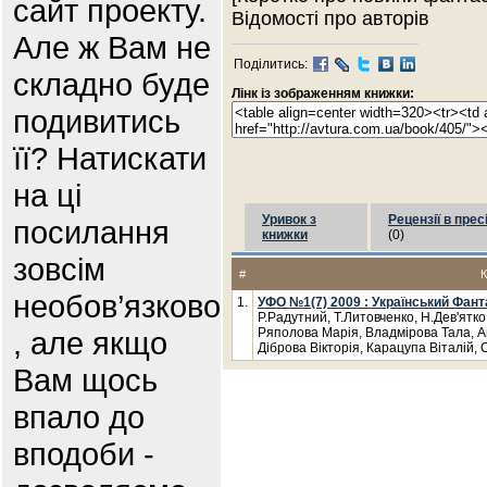
сайт проекту.
Відомості про авторів
Але ж Вам не
Поділитись:
складно буде
Лінк із зображенням книжки:
подивитись
її? Натискати
на ці
Уривок з
Рецензії в прес
посилання
книжки
(0)
зовсім
#
К
необов’язково
1.
УФО №1(7) 2009 : Український Фан
Р.Радутний, Т.Литовченко, Н.Дев'ятк
, але якщо
Ряполова Марія, Владмірова Тала, Ан
Діброва Вікторія, Карацупа Віталій, 
Вам щось
впало до
вподоби -