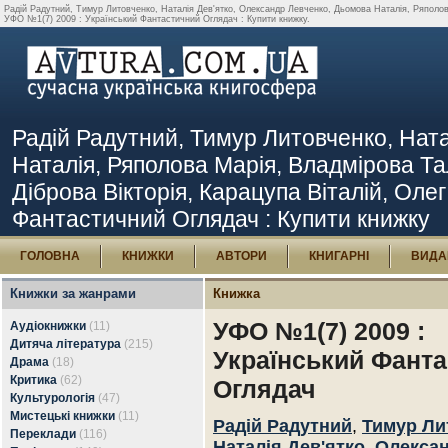
Радій Радутний, Тимур Литовченко, Наталія Дев'ятко, Олександр Левченко, Дьомова Наталія, Ряполова 
УФО №1(7) 2009 : Український Фантастичний Оглядач : Купити книжку.
Радій Радутний, Тимур Литовченко, Нат
Наталія, Ряполова Марія, Владмірова Та
Діброва Вікторія, Карацупа Віталій, Олег
Фантастичний Оглядач : Купити книжку
ГОЛОВНА
КНИЖКИ
АВТОРИ
КНИГАРНІ
ВИДА
Книжки за жанрами
Книжка
УФО №1(7) 2009 :
Аудіокнижки
(11)
Дитяча література
(215)
Український Фант
Драма
(18)
Критика
(62)
Оглядач
Культурологія
(47)
Мистецькі книжки
(11)
Радій Радутний
,
Тимур Ли
Переклади
(116)
Наталія Дев'ятко
,
Олекса