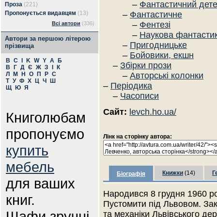
–
Фантастичний дете
Проза
(221)
Пропонується видавцям
(13)
–
Фантастичне
–
Фентезі
Всі автори
(336)
–
Наукова фантасти
Автори за першою літерою
–
Пригодницьке
прізвища
–
Бойовики, екшн
B
C
I
K
W
Y
А
Б
–
Збірки прози
В
Г
Д
Є
Ж
З
І
К
Л
М
Н
О
П
Р
С
–
Авторські колонки
Т
У
Ф
Х
Ц
Ч
Ш
–
Періодика
Щ
Ю
Я
–
Часописи
Сайт:
levch.ho.ua/
Книголюбам
пропонуємо
Лінк на сторінку автора:
купить
мебель
Книжки
(14)
Г
Біографія
для ваших
Народився 8 грудня 1960 ро
книг.
Пустомити під Львовом. За
Шафи зручні
та механіки Львівського дер