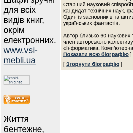
Старший науковий співробіт
для всіх
кандидат технічних наук, фа
Один із засновників та акт
видів книг,
українських фантастів.
окрім
Автор близько 60 наукових 
електронних.
член авторського колектив
www.vsi-
«Інформатика. Комп’ютерна т
Показати всю біографію
]
mebli.ua
[
Згорнути біографію
]
Життя
бентежне,