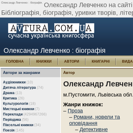
Олександр Левченко : біографія.
Олександр Левченко на сайті 
Бібліографія, біографія, уривки творів, літер
Олександр Левченко : біографія
ГОЛОВНА
КНИЖКИ
АВТОРИ
КНИГАРНІ
ВИДА
Автори за жанрами
Автор
Олександр Левчен
Аудіокнижки
(10)
Дитяча література
(74)
Драма
(13)
м.Пустомити, Львівська обл
Критика
(26)
Культурологія
(18)
Жанри книжок:
Мистецькі книжки
(7)
–
Проза
Переклади
(4294967266)
–
Романи, новели та
Періодика
(56)
оповідання
Піксельні книжки
(34)
–
Детективне
Поезія
(145)