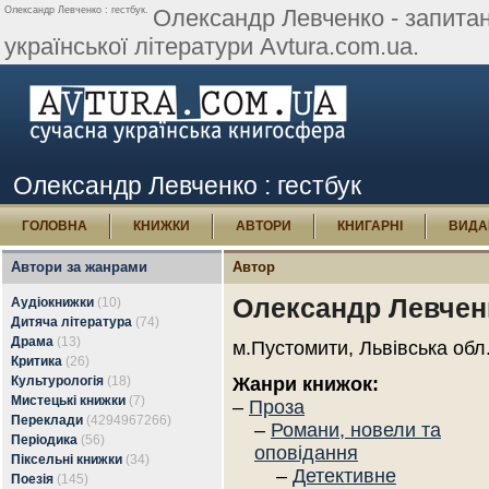
Олександр Левченко : гестбук.
Олександр Левченко - запитанн
української літератури Avtura.com.ua.
Олександр Левченко : гестбук
ГОЛОВНА
КНИЖКИ
АВТОРИ
КНИГАРНІ
ВИДА
Автори за жанрами
Автор
Олександр Левчен
Аудіокнижки
(10)
Дитяча література
(74)
Драма
(13)
м.Пустомити, Львівська обл
Критика
(26)
Культурологія
(18)
Жанри книжок:
Мистецькі книжки
(7)
–
Проза
Переклади
(4294967266)
–
Романи, новели та
Періодика
(56)
оповідання
Піксельні книжки
(34)
–
Детективне
Поезія
(145)