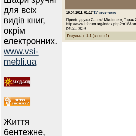
для всіх
19.04.2011, 01:17
Т.Литовченко
видів книг,
Привіт, друже Сашко! Між іншим, Тарас
http://www.litforum.org/index.php?r=18
окрім
рецу... ;))))))
Результат:
1-1
(всього 1)
електронних.
www.vsi-
mebli.ua
Життя
бентежне,