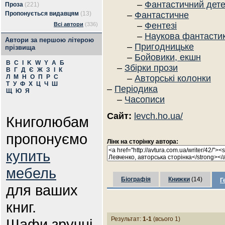
–
Фантастичний дете
Проза
(221)
Пропонується видавцям
(13)
–
Фантастичне
–
Фентезі
Всі автори
(336)
–
Наукова фантасти
Автори за першою літерою
–
Пригодницьке
прізвища
–
Бойовики, екшн
B
C
I
K
W
Y
А
Б
–
Збірки прози
В
Г
Д
Є
Ж
З
І
К
Л
М
Н
О
П
Р
С
–
Авторські колонки
Т
У
Ф
Х
Ц
Ч
Ш
–
Періодика
Щ
Ю
Я
–
Часописи
Сайт:
levch.ho.ua/
Книголюбам
пропонуємо
Лінк на сторінку автора:
купить
мебель
Біографія
Книжки
(14)
Г
для ваших
книг.
Результат:
1-1
(всього 1)
Шафи зручні