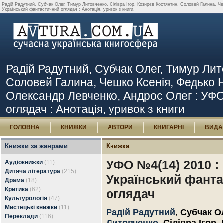
Радій Радутний, Субчак Олег, Тимур Литовченко, Сілівра Ігор, Козирєв Костянтин, Соловей Галина, Ч
Український фантастичний оглядач : Анотація, уривок з книги.
Радій Радутний, Субчак Олег, Тимур Лито
Соловей Галина, Чешко Ксенія, Федько Н
Олександр Левченко, Андрос Олег : УФО
оглядач : Анотація, уривок з книги
ГОЛОВНА
КНИЖКИ
АВТОРИ
КНИГАРНІ
ВИДА
Книжки за жанрами
Книжка
УФО №4(14) 2010 :
Аудіокнижки
(11)
Дитяча література
(215)
Український фант
Драма
(18)
Критика
(62)
оглядач
Культурологія
(47)
Мистецькі книжки
(11)
Радій Радутний
,
Субчак О
Переклади
(116)
Литовченко
,
Сілівра Ігор
,