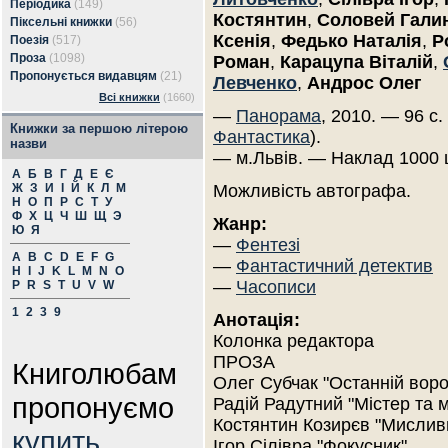
Періодика
(149)
Костянтин
,
Соловей Гали
Піксельні книжки
(56)
Ксенія
,
Федько Наталія
,
Р
Поезія
(517)
Проза
(1098)
Роман
,
Карацупа Віталій
,
Пропонується видавцям
(21)
Левченко
,
Андрос Олег
Всі книжки
(1660)
—
Панорама
, 2010. — 96 с.
Книжки за першою літерою
Фантастика
).
назви
— м.Львів. — Наклад 1000 
А
Б
В
Г
Д
Е
Є
Ж
З
И
І
Й
К
Л
М
Можливість автографа.
Н
О
П
Р
С
Т
У
Ф
Х
Ц
Ч
Ш
Щ
Э
Жанр:
Ю
Я
—
Фентезі
A
B
C
D
E
F
G
—
Фантастичний детектив
H
I
J
K
L
M
N
O
—
Часописи
P
R
S
T
U
V
W
1
2
3
9
Анотація:
Колонка редактора
ПРОЗА
Книголюбам
Олег Субчак "Останній воро
пропонуємо
Радій Радутний "Містер та м
Костянтин Козирєв "Мисливц
купить
Ігор Сілівра "Фокусник"