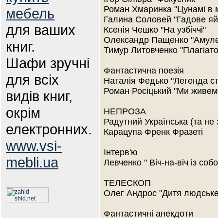
Роман Хмаринка "Цунамі в 
мебель
Галина Соловей "Гадове яй
для ваших
Ксенія Чешко "На узбіччі"
Олександр Пащенко "Амуле
книг.
Тимур Литовченко "Плагіато
Шафи зручні
Фантастична поезія
для всіх
Наталія Федько "Легенда ст
Роман Росіцький "Ми живемо
видів книг,
окрім
НЕПРОЗА
Радутний Українська (та не
електронних.
Карацупа Френк Фразеті
www.vsi-
Інтерв'ю
mebli.ua
Левченко " Віч-на-віч із соб
ТЕЛЕСКОП
Олег Андрос "Дитя людське
Фантастичні анекдоти