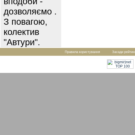
вподоби -
дозволяємо .
З повагою,
колектив
"Автури".
Правила користування
Засади рейтин