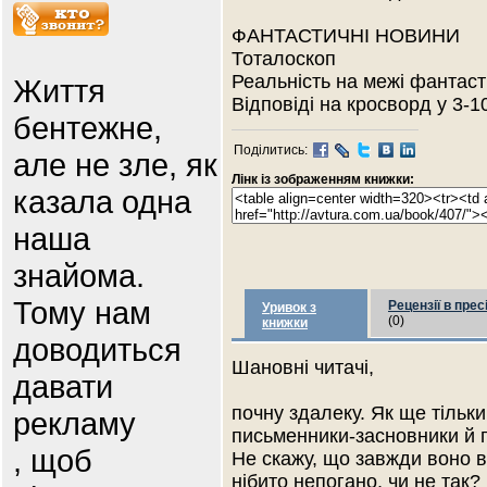
ФАНТАСТИЧНІ НОВИНИ
Тоталоскоп
Реальність на межі фантаст
Життя
Відповіді на кросворд у 3-1
бентежне,
Поділитись:
але не зле, як
Лінк із зображенням книжки:
казала одна
наша
знайома.
Тому нам
Рецензії в прес
Уривок з
(0)
книжки
доводиться
Шановні читачі,
давати
почну здалеку. Як ще тільк
рекламу
письменники-засновники й п
, щоб
Не скажу, що завжди воно в
нібито непогано, чи не так?