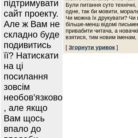
підтримувати
Були питання суто технічні,
сайт проекту.
одне, так би мовити, морал
Чи можна їх друкувати? Чи
Але ж Вам не
більше-менш відомі письмен
привабити читача, а новачкі
складно буде
взятися, тим новим іменам
подивитись
[
Згорнути уривок
]
її? Натискати
на ці
посилання
зовсім
необов’язково
, але якщо
Вам щось
впало до