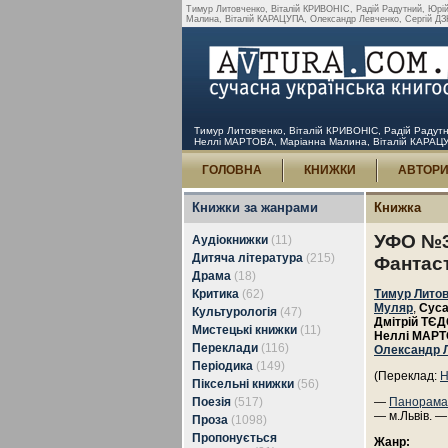
Тимур Литовченко, Віталій КРИВОНІС, Радій Радутний, Ю
Малина, Віталій КАРАЦУПА, Олександр Левченко, Сергій ДЗ
Тимур Литовченко, Віталій КРИВОНІС, Радій Раду
Неллі МАРТОВА, Маріанна Малина, Віталій КАРАЦУП
ГОЛОВНА
КНИЖКИ
АВТОР
Книжки за жанрами
Книжка
УФО №3(
Аудіокнижки
(11)
Дитяча література
(215)
Фантас
Драма
(18)
Критика
(62)
Тимур Лито
Муляр
,
Сус
Культурологія
(47)
Дмітрій ТЄ
Мистецькі книжки
(11)
Неллі МАР
Переклади
(116)
Олександр 
Періодика
(149)
(Переклад:
Н
Піксельні книжки
(56)
Поезія
(517)
—
Панорама
— м.Львів. —
Проза
(1098)
Пропонується
Жанр: