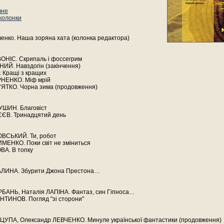
чне
 колонки
енко. Наша зоряна хата (колонка редактора)
ВОНІС. Скрипаль і фоссегрим
НИЙ. Навздогін (закінчення)
 Кращі з кращих
РНЕНКО. Міф мрій
’ЯТКО. Чорна зима (продовження)
ШИН. Благовіст
ЄЄВ. Тринадцятий день
ОВСЬКИЙ. Ти, робот
ИМЕНКО. Поки світ не зміниться
ВА. В топку
АЛИНА. Збурити Джона Престона…
РБАНЬ, Наталія ЛАПІНА. Фантаз, син Гіпноса…
НТИНОВ. Погляд "зі сторони"
АЦУПА, Олександр ЛЕВЧЕНКО. Минуле української фантастики (продовження)