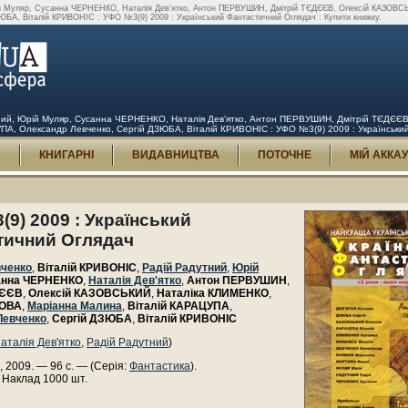
рій Муляр, Сусанна ЧЕРНЕНКО, Наталія Дев'ятко, Антон ПЕРВУШИН, Дмітрій ТЄДЄЄВ, Олексій КАЗОВ
ЮБА, Віталій КРИВОНІС : УФО №3(9) 2009 : Український Фантастичний Оглядач : Купити книжку.
тний, Юрій Муляр, Сусанна ЧЕРНЕНКО, Наталія Дев'ятко, Антон ПЕРВУШИН, Дмітрій ТЄДЄ
А, Олександр Левченко, Сергій ДЗЮБА, Віталій КРИВОНІС : УФО №3(9) 2009 : Український
И
КНИГАРНІ
ВИДАВНИЦТВА
ПОТОЧНЕ
МІЙ АККА
9) 2009 : Український
тичний Оглядач
вченко
,
Віталій КРИВОНІС
,
Радій Радутний
,
Юрій
анна ЧЕРНЕНКО
,
Наталія Дев'ятко
,
Антон ПЕРВУШИН
,
ДЄЄВ
,
Олексій КАЗОВСЬКИЙ
,
Наталіка КЛИМЕНКО
,
ТОВА
,
Маріанна Малина
,
Віталій КАРАЦУПА
,
Левченко
,
Сергій ДЗЮБА
,
Віталій КРИВОНІС
аталія Дев'ятко
,
Радій Радутний
)
, 2009. — 96 с. — (Серія:
Фантастика
).
 Наклад 1000 шт.