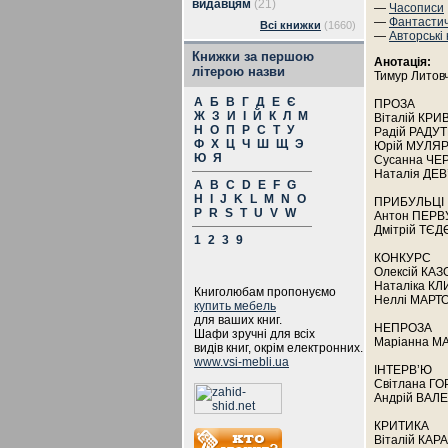
видавцям
(21)
—
Часописи
—
Фантасти
Всі книжки
(1660)
—
Авторські
Книжки за першою
Анотація:
літерою назви
Тимур Литовч
А
Б
В
Г
Д
Е
Є
ПРОЗА
Ж
З
И
І
Й
К
Л
М
Віталій КРИ
Н
О
П
Р
С
Т
У
Радій РАДУТ
Ф
Х
Ц
Ч
Ш
Щ
Э
Юрій МУЛЯР.
Ю
Я
Сусанна ЧЕ
Наталія ДЕВ
A
B
C
D
E
F
G
H
I
J
K
L
M
N
O
ПРИБУЛЬЦІ
P
R
S
T
U
V
W
Антон ПЕРВУ
Дмітрій ТЄД
1
2
3
9
КОНКУРС
Олексій КАЗ
Наталіка КЛ
Книголюбам пропонуємо
Неллі МАРТО
купить мебель
для ваших книг.
НЕПРОЗА
Шафи зручні для всіх
Маріанна М
видів книг, окрім електронних.
www.vsi-mebli.ua
ІНТЕРВ’Ю
Світлана ГО
Андрій ВАЛЕ
КРИТИКА
Віталій КАР