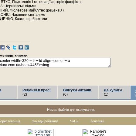
ЯТКО. Психологія і мотивації авторів фанфіків
. Чернігівські відьми
НИЙ. Фіолетове майбутнє (рецензія)
ОНІС. Чарівний світ аніме
ЧЕНКО. Казки, що брехали
раженням книжки:
з
Рецензії в пресі
Відгуки читачів
Де купити
(2)
(0)
(1)
Немає файлів для скачування.
користування
Засади рейтингу
ЧаПи
Контакти