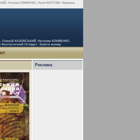
СЬКИЙ, Наталіка КЛИМЕНКО, Неллі МАРТОВА, Маріанна
ЄВ, Олексій КАЗОВСЬКИЙ, Наталіка КЛИМЕНКО,
 Фантастичний Оглядач : Купити книжку
УНТ
Реклама