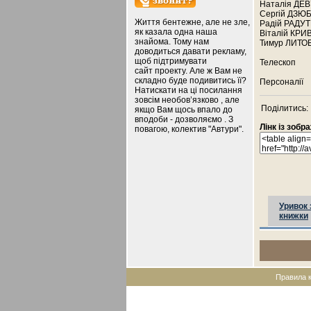
Наталія ДЕВ’
Сергій ДЗЮБА
Життя бентежне, але не зле,
Радій РАДУТ
як казала одна наша
Віталій КРИВ
знайома. Тому нам
Тимур ЛИТОВ
доводиться давати рекламу,
щоб підтримувати
Телескоп
сайт проекту. Але ж Вам не
складно буде подивитись її?
Персоналії
Натискати на ці посилання
зовсім необов’язково , але
Поділитись:
якщо Вам щось впало до
вподоби - дозволяємо . З
Лінк із зоб
повагою, колектив "Автури".
Уривок 
книжки
Правила 