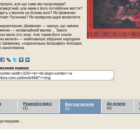
пророк, але що саме він пророкував?
смертний, але яким є його потойбічне життя?
здить з могили на білому коні? Як Шевченко
повіт Пугачова? Як примусив царя визволити
характерник, Шевченко — чаклун, що змінює
вченко — незвичайний маляр… Такого
аз мало хто знає. Але таким його знали.
на могилі» — найповніше зібрання народних
о Шевченка, «паралельна біографія» Кобзаря,
і захоплююча.
раженням книжки:
з
Рецензії в пресі
Де купити
Відгуки читачів
(1)
(0)
(0)
ук першим ...