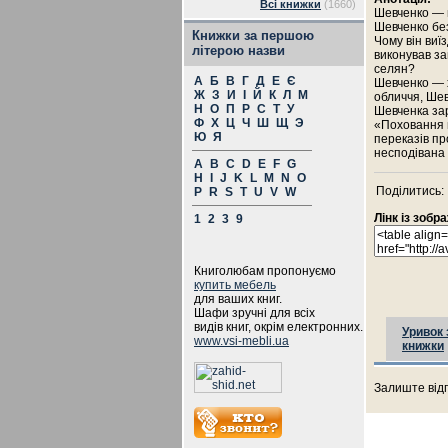
Всі книжки
(1660)
Шевченко — 
Шевченко без
Книжки за першою
Чому він виї
літерою назви
виконував за
селян?
А
Б
В
Г
Д
Е
Є
Шевченко — 
Ж
З
И
І
Й
К
Л
М
обличчя, Ше
Н
О
П
Р
С
Т
У
Шевченка зар
Ф
Х
Ц
Ч
Ш
Щ
Э
«Поховання 
Ю
Я
переказів пр
несподівана 
A
B
C
D
E
F
G
H
I
J
K
L
M
N
O
Поділитись:
P
R
S
T
U
V
W
Лінк із зоб
1
2
3
9
Книголюбам пропонуємо
купить мебель
для ваших книг.
Шафи зручні для всіх
видів книг, окрім електронних.
Уривок 
www.vsi-mebli.ua
книжки
Залиште відг