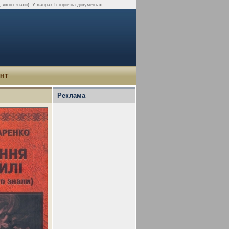
 якого знали). У жанрах Історична документал...
УНТ
Реклама