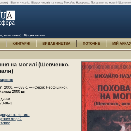
нали) : Відгуки читачів.
Відгуки читачів на книжку Михайло Назаренко. Поховання на могилі (Шевченко,
 якого знали) : Відгуки читачів
И
КНИГАРНІ
ВИДАВНИЦТВА
ПОТОЧНЕ
МІЙ АККА
ня на могилі (Шевченко,
нали)
заренко
", 2006. — 688 с. — (Серія: Неофіційно).
Наклад 2000 шт.
адинка.
70-06-3
 документалістика
датних людей
ттєпис