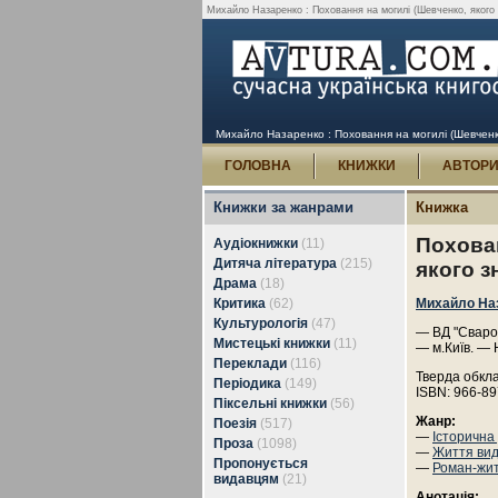
Михайло Назаренко : Поховання на могилі (Шевченко, якого з
Михайло Назаренко : Поховання на могилі (Шевченко,
ГОЛОВНА
КНИЖКИ
АВТОР
Книжки за жанрами
Книжка
Похован
Аудіокнижки
(11)
Дитяча література
(215)
якого з
Драма
(18)
Критика
(62)
Михайло На
Культурологія
(47)
— ВД "Сварог
Мистецькі книжки
(11)
— м.Київ. — 
Переклади
(116)
Тверда обкл
Періодика
(149)
ISBN: 966-89
Піксельні книжки
(56)
Жанр:
Поезія
(517)
—
Історична
Проза
(1098)
—
Життя ви
Пропонується
—
Роман-жи
видавцям
(21)
Анотація: