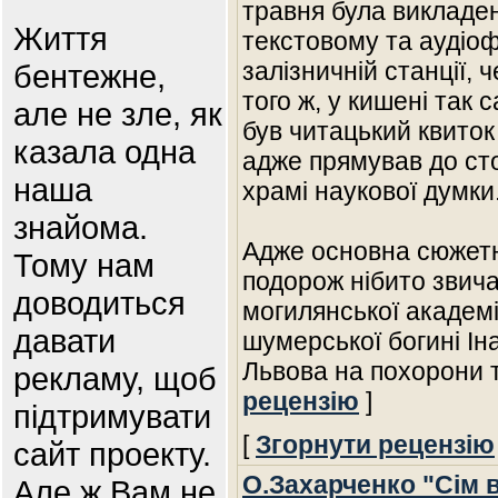
травня була викладен
Життя
текстовому та аудіоф
залізничній станції, 
бентежне,
того ж, у кишені так с
але не зле, як
був читацький квиток 
казала одна
адже прямував до ст
наша
храмі наукової думки
знайома.
Адже основна сюжетна
Тому нам
подорож нібито звича
доводиться
могилянської академі
давати
шумерської богині Ін
Львова на похорони 
рекламу, щоб
рецензію
]
підтримувати
[
Згорнути рецензію
сайт проекту.
О.Захарченко "Сім в
Але ж Вам не