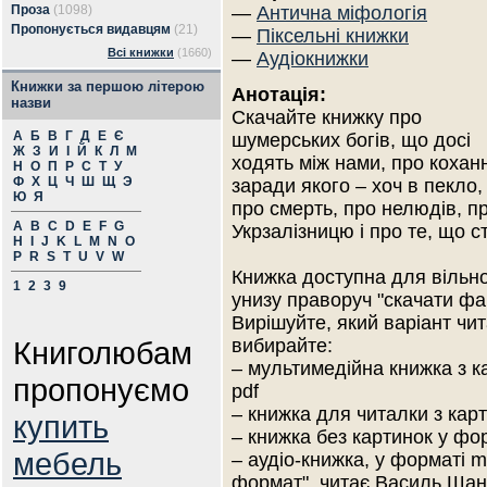
Проза
(1098)
—
Антична міфологія
Пропонується видавцям
(21)
—
Піксельні книжки
Всі книжки
(1660)
—
Аудіокнижки
Книжки за першою літерою
Анотація:
назви
Скачайте книжку про
А
Б
В
Г
Д
Е
Є
шумерських богів, що досі
Ж
З
И
І
Й
К
Л
М
ходять між нами, про кохан
Н
О
П
Р
С
Т
У
Ф
Х
Ц
Ч
Ш
Щ
Э
заради якого – хоч в пекло,
Ю
Я
про смерть, про нелюдів, пр
A
B
C
D
E
F
G
Укрзалізницю і про те, що с
H
I
J
K
L
M
N
O
P
R
S
T
U
V
W
Книжка доступна для вільно
1
2
3
9
унизу праворуч "скачати фа
Вирішуйте, який варіант чи
Книголюбам
вибирайте:
– мультимедійна книжка з к
пропонуємо
pdf
– книжка для читалки з кар
купить
– книжка без картинок у фор
мебель
– аудіо-книжка, у форматі 
формат", читає Василь Шанд