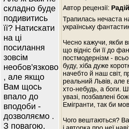
складно буде
Автор рецензії:
Раді
подивитись
Трапилась нечаста н
її? Натискати
українську фантастику
на ці
Чесно кажучи, якби в
посилання
що відніс би її до ф
зовсім
постмодернізм - всьо
буду, хіба дуже коро
необов’язково
начебто й наш світ, 
, але якщо
реальний Львів, але
Вам щось
хто-небудь, а боги. 
впало до
увазі, позбавлені бож
Емігранти, так би мо
вподоби -
дозволяємо .
Чого вештаються? Важ
З повагою,
і авторка про неї нав