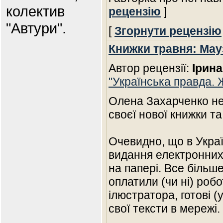
колектив
рецензію
]
"Автури".
[
Згорнути рецензію
Книжки травня: Мау
Автор рецензії:
Ірина
"Українська правда. 
Олена Захарченко не
своєї нової книжки т
Очевидно, що в Украї
видання електронних
на папері. Все більш
оплатили (чи ні) роб
ілюстратора, готові 
свої тексти в мережі.