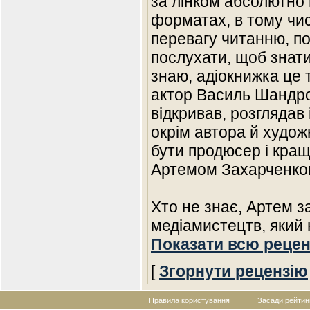
за лінком абсолютно 
форматах, в тому числ
перевагу читанню, по
послухати, щоб знати
знаю, адіокнижка це 
актор Василь Шандро
відкривав, розглядав і
окрім автора й худож
бути продюсер і кращ
Артемом Захарченко
Хто не знає, Артем з
медіамистецтв, який 
Показати всю рецен
[
Згорнути рецензію
Правила користування
Засади рейтин