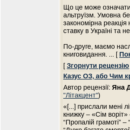
Що це може означати
альтруїзм. Умовна бе
закономірна реакція 
ставку в Україні та н
По-друге, маємо насл
книговидання.
... [
По
[
Згорнути рецензію
Казус ОЗ, або Чим 
Автор рецензії:
Яна 
"Літакцент"
)
«[...] прислали мені л
книжку – «Сім воріт» 
“Пропалій грамоті” – 