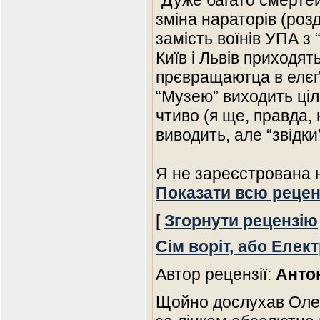
“Дуже багато смертей
зміна нараторів (розд
замість воїнів УПА з 
Київ і Львів приходять
прєвращаютца в елєґа
“Музею” виходить ціл
чтиво (я ще, правда,
виводить, але “звідки”
Я не зареєстрована н
Показати всю рецен
[
Згорнути рецензію
Сім воріт, або Елек
Автор рецензії:
Анто
Щойно дослухав Олен