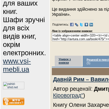
для ваших
Це видання здійснено за п
книг.
України».
Шафи зручні
Поділитись:
для всіх
Лінк із зображенням книжки:
видів книг,
окрім
електронних.
www.vsi-
Уривок з
Рецензії в пресі
книжки
(5)
mebli.ua
Давній Рим – Вавил
Автор рецензії:
Дмит
Кіровоград"
)
Книгу Олени Захарчен