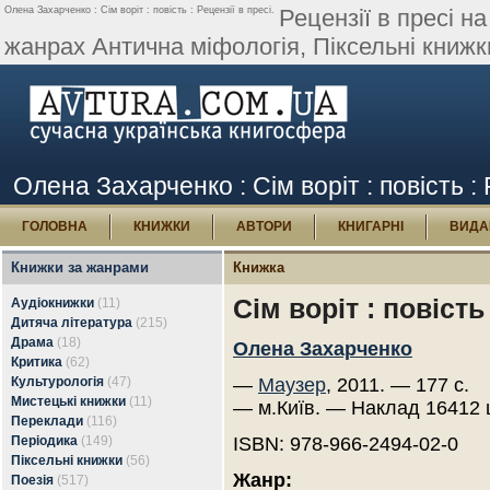
Олена Захарченко : Сім воріт : повість : Рецензії в пресі.
Рецензії в пресі н
жанрах Антична міфологія, Піксельні книжки
Олена Захарченко : Сім воріт : повість : 
ГОЛОВНА
КНИЖКИ
АВТОРИ
КНИГАРНІ
ВИДА
Книжки за жанрами
Книжка
Сім воріт : повість
Аудіокнижки
(11)
Дитяча література
(215)
Драма
(18)
Олена Захарченко
Критика
(62)
Культурологія
(47)
—
Маузер
, 2011. — 177 с.
Мистецькі книжки
(11)
— м.Київ. — Наклад 16412 
Переклади
(116)
Періодика
(149)
ISBN: 978-966-2494-02-0
Піксельні книжки
(56)
Жанр:
Поезія
(517)