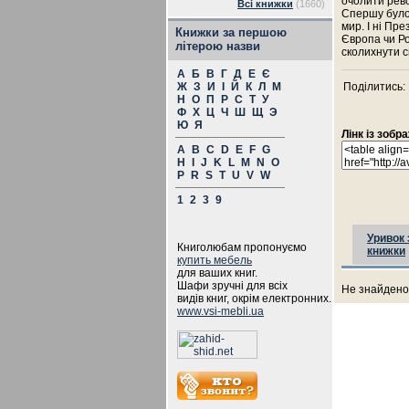
очолити рево
Всі книжки
(1660)
Спершу було 
мир. І ні Пр
Книжки за першою
Європа чи Ро
літерою назви
сколихнути св
А
Б
В
Г
Д
Е
Є
Ж
З
И
І
Й
К
Л
М
Поділитись:
Н
О
П
Р
С
Т
У
Ф
Х
Ц
Ч
Ш
Щ
Э
Ю
Я
Лінк із зоб
A
B
C
D
E
F
G
H
I
J
K
L
M
N
O
P
R
S
T
U
V
W
1
2
3
9
Уривок 
Книголюбам пропонуємо
книжки
купить мебель
для ваших книг.
Шафи зручні для всіх
Не знайдено 
видів книг, окрім електронних.
www.vsi-mebli.ua