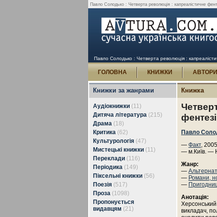
Павло Солодько : Четверта революція : капреалістичне фенте
Павло Солодько : Четверта революція : капреалісти
ГОЛОВНА
КНИЖКИ
АВТОР
Книжки за жанрами
Книжка
Четверт
Аудіокнижки
(11)
Дитяча література
(215)
фентезі
Драма
(18)
Критика
(62)
Павло Соло
Культурологія
(47)
—
Факт
, 200
Мистецькі книжки
(11)
— м.Київ. — 
Переклади
(116)
Жанр:
Періодика
(149)
—
Альтернат
Піксельні книжки
(56)
—
Романи, н
Поезія
(517)
—
Пригодни
Проза
(1098)
Анотація:
Пропонується
Херсонський 
видавцям
(21)
викладач, по