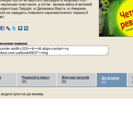
люцію проти четвертого президента Київської Русі.
маленьке повстання, а потім - велика війна й великий
езидентська Гвардія, ні Державна Варта, ні Америка-
сія не завадять повалити харизматичного тирана й
іт.
раженням книжки:
з
Рецензії в пресі
Відгуки читачів
Де купити
(0)
(0)
(0)
жодної ціни на цю книжку.