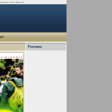
апреалістичне фентезі.
УНТ
Реклама