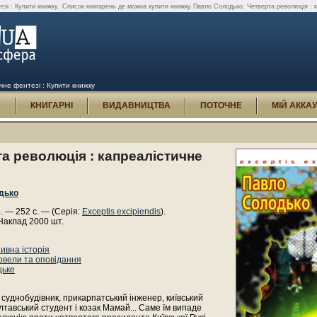
зі : Купити книжку.
Список книгарень де можна купити книжку Павло Солодько. Четверта революція : к
чне фентезі : Купити книжку
И
КНИГАРНІ
ВИДАВНИЦТВА
ПОТОЧНЕ
МІЙ АККА
а революція : капреалістичне
дько
5. — 252 с. — (Серія:
Exceptis excipiendis
).
Наклад 2000 шт.
ивна історія
овели та оповідання
цьке
суднобудівник, прикарпатський інженер, київський
лтавський студент і козак Мамай... Саме їм випаде