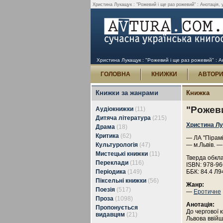
Христина Лукащук : "Рожевий і ще раз рожевий" : Анотація, у
Христина Лукащук : "Рожевий і ще раз рожевий" : Ан
ГОЛОВНА
КНИЖКИ
АВТОР
Книжки за жанрами
Книжка
"Рожеви
Аудіокнижки
(11)
Дитяча література
(215)
Христина Л
Драма
(18)
Критика
(62)
— ЛА "Пірамі
Культурологія
(47)
— м.Львів. —
Мистецькі книжки
(11)
Тверда обкл
Переклади
(116)
ISBN: 978-96
Періодика
(149)
ББК: 84.4 Л9
Піксельні книжки
(56)
Жанр:
Поезія
(517)
—
Еротичне
Проза
(1098)
Анотація:
Пропонується
До чергової 
видавцям
(21)
Львова ввійшл