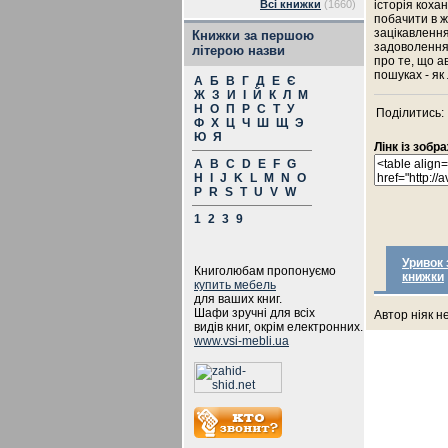
Всі книжки
(1660)
історія кохан
побачити в ж
зацікавлення,
Книжки за першою
задоволення.
літерою назви
про те, що а
пошуках - як 
А
Б
В
Г
Д
Е
Є
Ж
З
И
І
Й
К
Л
М
Н
О
П
Р
С
Т
У
Поділитись:
Ф
Х
Ц
Ч
Ш
Щ
Э
Ю
Я
Лінк із зоб
A
B
C
D
E
F
G
H
I
J
K
L
M
N
O
P
R
S
T
U
V
W
1
2
3
9
Уривок 
Книголюбам пропонуємо
книжки
купить мебель
для ваших книг.
Шафи зручні для всіх
Автор ніяк н
видів книг, окрім електронних.
www.vsi-mebli.ua