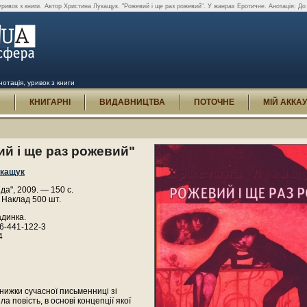
ривок з книги.
Автор Христина Лукащук. "Рожевий і ще раз рожевий". У жанрах Еротичне. Анотація: До 
отація, уривок з книги
И
КНИГАРНІ
ВИДАВНИЦТВА
ПОТОЧНЕ
МІЙ АККА
й і ще раз рожевий"
укащук
да", 2009. — 150 с.
 Наклад 500 шт.
адинка.
6-441-122-3
4
книжки сучасної письменниці зі
а повість, в основі концепції якої