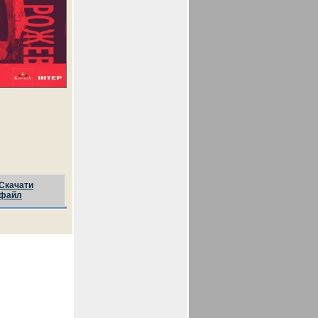
Скачати
файл