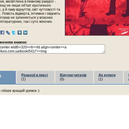
ня, висвітлена в певному ракурсі -
інці не лише об"єкт еротичного
 а й гаму відчуттів, світ чуттєвості та
 Повість відверта, інтимна і свідчить
вторка не зупиняється у власних
літературних, так і суто жіночих.
раженням книжки:
Рецензії в пресі
Відгуки читачів
Де купити
з
(1)
(0)
(1)
е обере кращий уривок :)