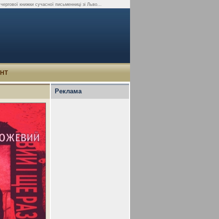
чергової книжки сучасної письменниці зі Льво...
УНТ
Реклама