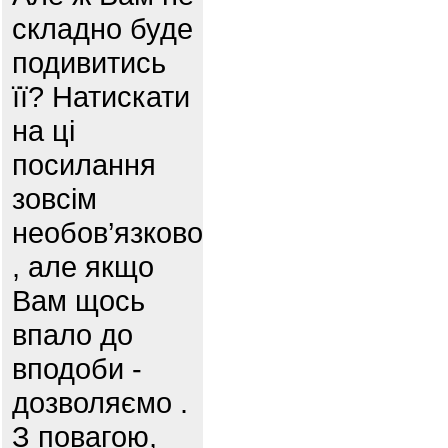
складно буде
подивитись
її? Натискати
на ці
посилання
зовсім
необов’язково
, але якщо
Вам щось
впало до
вподоби -
дозволяємо .
З повагою,