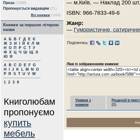
— м.Київ. — Наклад 200 шт
Проза
(1098)
Пропонується видавцям
(21)
ISBN: 966-7833-49-6
Всі книжки
(1660)
Жанр:
Книжки за першою літерою
—
Гумористичне, сатиричне
назви
А
Б
В
Г
Д
Е
Є
Поділитись:
Ж
З
И
І
Й
К
Л
М
Н
О
П
Р
С
Т
У
Ф
Х
Ц
Ч
Ш
Щ
Э
Ю
Я
Лінк із зображенням книжки:
A
B
C
D
E
F
G
H
I
J
K
L
M
N
O
P
R
S
T
U
V
W
1
2
3
9
Книголюбам
Уривок з
Рецензії в прес
книжки
(0)
пропонуємо
купить
Не
мебель