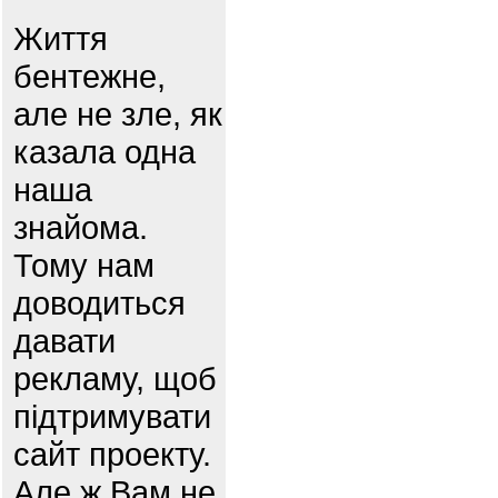
Життя
бентежне,
але не зле, як
казала одна
наша
знайома.
Тому нам
доводиться
давати
рекламу, щоб
підтримувати
сайт проекту.
Але ж Вам не