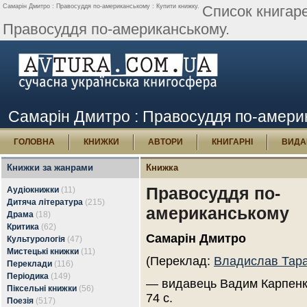
Самарін Дмитро : Правосуддя по-американському : Купити книжку.
Список книгар
Правосуддя по-американському.
Самарін Дмитро : Правосуддя по-америк
ГОЛОВНА
КНИЖКИ
АВТОРИ
КНИГАРНІ
ВИДА
Книжки за жанрами
Книжка
Правосуддя по-
Аудіокнижки
(11)
Дитяча література
(215)
американському
Драма
(18)
Критика
(62)
Самарін Дмитро
Культурологія
(47)
Мистецькі книжки
(11)
(Переклад:
Владислав Тар
Переклади
(116)
Періодика
(149)
— видавець Вадим Карпенк
Піксельні книжки
(56)
74 с.
Поезія
(517)