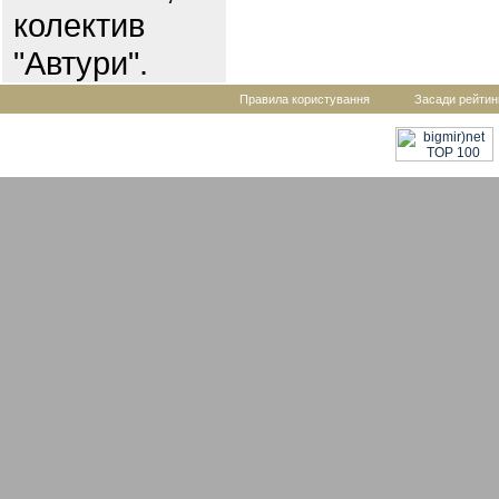
колектив
"Автури".
Правила користування
Засади рейтин