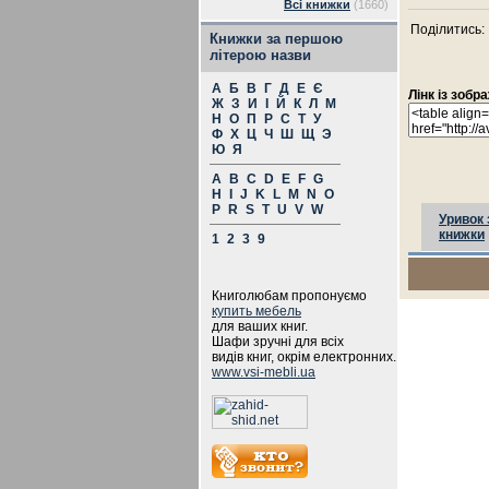
Всі книжки
(1660)
Поділитись:
Книжки за першою
літерою назви
А
Б
В
Г
Д
Е
Є
Лінк із зоб
Ж
З
И
І
Й
К
Л
М
Н
О
П
Р
С
Т
У
Ф
Х
Ц
Ч
Ш
Щ
Э
Ю
Я
A
B
C
D
E
F
G
H
I
J
K
L
M
N
O
P
R
S
T
U
V
W
Уривок 
книжки
1
2
3
9
Книголюбам пропонуємо
купить мебель
для ваших книг.
Шафи зручні для всіх
видів книг, окрім електронних.
www.vsi-mebli.ua