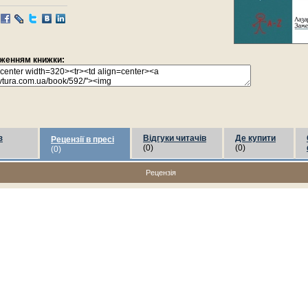
раженням книжки:
з
Відгуки читачів
Де купити
Рецензії в пресі
(0)
(0)
(0)
Рецензія