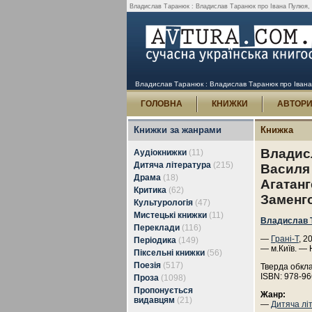
Владислав Таранюк : Владислав Таранюк про Івана Пулюя, В
Владислав Таранюк : Владислав Таранюк про Івана 
ГОЛОВНА
КНИЖКИ
АВТОР
Книжки за жанрами
Книжка
Владис
Аудіокнижки
(11)
Дитяча література
(215)
Василя 
Драма
(18)
Агатанг
Критика
(62)
Заменг
Культурологія
(47)
Мистецькі книжки
(11)
Владислав 
Переклади
(116)
—
Грані-Т
, 2
Періодика
(149)
— м.Київ. — 
Піксельні книжки
(56)
Поезія
(517)
Тверда обкл
ISBN: 978-96
Проза
(1098)
Пропонується
Жанр:
видавцям
(21)
—
Дитяча лі