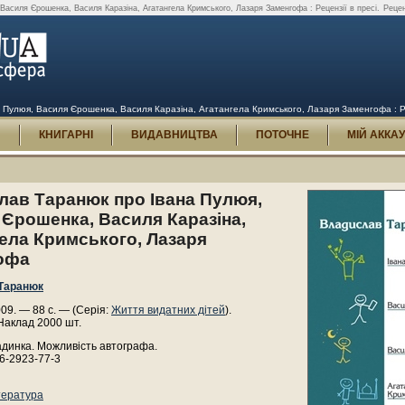
асиля Єрошенка, Василя Каразіна, Агатангела Кримського, Лазаря Заменгофа : Рецензії в пресі.
Рецен
Пулюя, Василя Єрошенка, Василя Каразіна, Агатангела Кримського, Лазаря Заменгофа : Ре
И
КНИГАРНІ
ВИДАВНИЦТВА
ПОТОЧНЕ
МІЙ АККА
лав Таранюк про Івана Пулюя,
Єрошенка, Василя Каразіна,
ела Кримського, Лазаря
офа
Таранюк
009. — 88 с. — (Серія:
Життя видатних дітей
).
Наклад 2000 шт.
адинка. Можливість автографа.
6-2923-77-3
тература