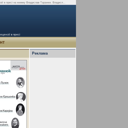
зії в пресі на книжку Владислав Таранюк. Владисл...
цензії в пресі
УНТ
Реклама