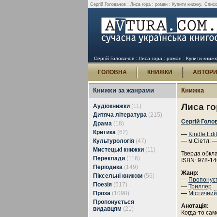
Сергій Головачов : Лиса гора : роман : Купити книжку.
Списо
Сергій Головачов : Лиса гора : роман : Купити книжк
ГОЛОВНА
КНИЖКИ
АВТОР
Книжки за жанрами
Книжка
Лиса го
Аудіокнижки
(11)
Дитяча література
(215)
Сергій Голо
Драма
(18)
Критика
(62)
—
Kindle Edi
Культурологія
(47)
— м.Сіетл. —
Мистецькі книжки
(11)
Тверда обкл
Переклади
(116)
ISBN: 978-1
Періодика
(149)
Жанр:
Піксельні книжки
(56)
—
Пропонує
Поезія
(517)
—
Триллер
Проза
(1098)
—
Містичний
Пропонується
Анотація:
видавцям
(21)
Когда-то сам