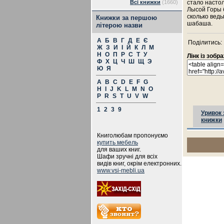
Всі книжки
(1660)
стало насто
Лысой Горы б
сколько ведь
Книжки за першою
шабаша.
літерою назви
А
Б
В
Г
Д
Е
Є
Поділитись:
Ж
З
И
І
Й
К
Л
М
Н
О
П
Р
С
Т
У
Лінк із зоб
Ф
Х
Ц
Ч
Ш
Щ
Э
Ю
Я
A
B
C
D
E
F
G
H
I
J
K
L
M
N
O
P
R
S
T
U
V
W
1
2
3
9
Уривок 
книжки
Книголюбам пропонуємо
купить мебель
для ваших книг.
Шафи зручні для всіх
видів книг, окрім електронних.
www.vsi-mebli.ua