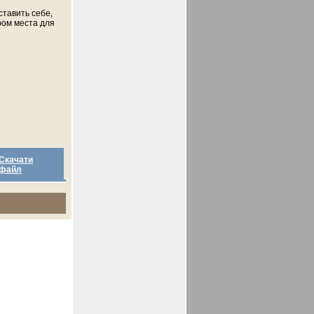
ставить себе,
ром места для
Скачати
файл