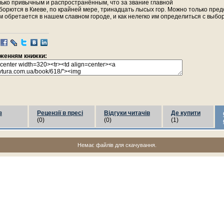
лько привычным и распространённым, что за звание главной
орются в Киеве, по крайней мере, тринадцать лысых гор. Можно только пред
м обретается в нашем славном городе, и как нелегко им определиться с выбо
раженням книжки:
з
Рецензії в пресі
Відгуки читачів
Де купити
(0)
(0)
(1)
Немає файлів для скачування.