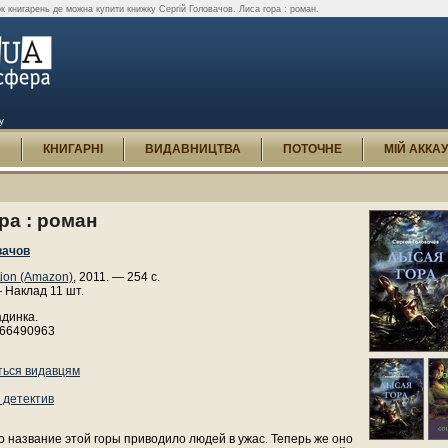
к книгарень де можна купити книжку Сергій Головачов. Лиса гора : роман.
у
И
КНИГАРНІ
ВИДАВНИЦТВА
ПОТОЧНЕ
МІЙ АККА
ра : роман
вачов
tion (Amazon)
, 2011. — 254 с.
 Наклад 11 шт.
адинка.
466490963
ться видавцям
 детектив
о название этой горы приводило людей в ужас. Теперь же оно