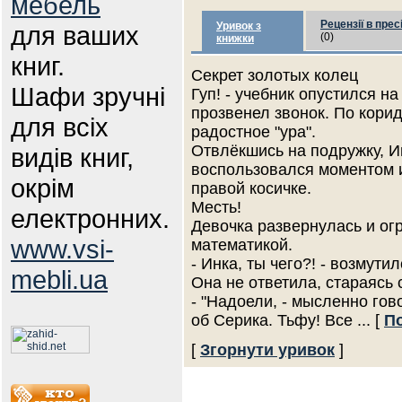
мебель
Рецензії в прес
Уривок з
для ваших
(0)
книжки
книг.
Секрет золотых колец
Шафи зручні
Гуп! - учебник опустился на
прозвенел звонок. По кори
для всіх
радостное "ура".
Отвлёкшись на подружку, И
видів книг,
воспользовался моментом и
окрім
правой косичке.
Месть!
електронних.
Девочка развернулась и ог
www.vsi-
математикой.
- Инка, ты чего?! - возмути
mebli.ua
Она не ответила, стараясь 
- "Надоели, - мысленно гов
об Серика. Тьфу! Все
... [
По
[
Згорнути уривок
]