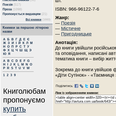
шт.
Піксельні книжки
(56)
Поезія
(517)
ISBN: 966-96122-7-6
Проза
(1098)
Пропонується видавцям
(21)
Жанр:
Всі книжки
(1660)
—
Поезія
Книжки за першою літерою
—
Містичне
назви
—
Пригодницьке
А
Б
В
Г
Д
Е
Є
Анотація:
Ж
З
И
І
Й
К
Л
М
Н
О
П
Р
С
Т
У
До книги увійшли російськом
Ф
Х
Ц
Ч
Ш
Щ
Э
та оповідання, написані ав
Ю
Я
тематика книги – вибір житт
A
B
C
D
E
F
G
H
I
J
K
L
M
N
O
P
R
S
T
U
V
W
Зокрема до книги увійшов 
«Діти Сутінок» - «Таємниця 
1
2
3
9
Поділитись:
Книголюбам
Лінк із зображенням книжки:
пропонуємо
купить