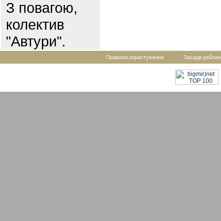
З повагою,
колектив
"Автури".
Правила користування
Засади рейтин