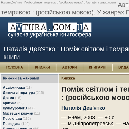
Наталія Дев'ятко : Поміж світлом і темрявою : (російською мовою) : Анотація, уривок з книги.
Авт
темрявою : (російською мовою). У жанрах По
Наталія Дев'ятко : Поміж світлом і темря
книги
ГОЛОВНА
КНИЖКИ
АВТОРИ
КНИГАРНІ
ВИДА
Книжки за жанрами
Книжка
Поміж світлом і т
Аудіокнижки
(11)
Дитяча література
(215)
: (російською мов
Драма
(18)
Критика
(62)
Наталія Дев'ятко
Культурологія
(47)
Мистецькі книжки
(11)
— Енем, 2003. — 80 с.
Переклади
(116)
— м.Дніпропетровськ. — На
Періодика
(149)