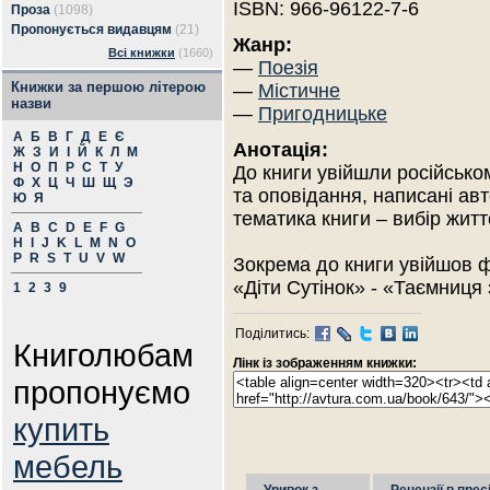
ISBN: 966-96122-7-6
Проза
(1098)
Пропонується видавцям
(21)
Жанр:
Всі книжки
(1660)
—
Поезія
Книжки за першою літерою
—
Містичне
назви
—
Пригодницьке
А
Б
В
Г
Д
Е
Є
Анотація:
Ж
З
И
І
Й
К
Л
М
Н
О
П
Р
С
Т
У
До книги увійшли російськом
Ф
Х
Ц
Ч
Ш
Щ
Э
та оповідання, написані ав
Ю
Я
тематика книги – вибір житт
A
B
C
D
E
F
G
H
I
J
K
L
M
N
O
P
R
S
T
U
V
W
Зокрема до книги увійшов 
«Діти Сутінок» - «Таємниця 
1
2
3
9
Поділитись:
Книголюбам
Лінк із зображенням книжки:
пропонуємо
купить
мебель