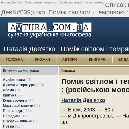
Наталія Дев'ятко : Поміж світлом і темрявою : (російською мовою) : Купити книжку.
Список 
Дев&#039;ятко. Поміж світлом і темрявою :
Наталія Дев'ятко : Поміж світлом і темр
ГОЛОВНА
КНИЖКИ
АВТОРИ
КНИГАРНІ
ВИДА
Книжки за жанрами
Книжка
Поміж світлом і т
Аудіокнижки
(11)
Дитяча література
(215)
: (російською мов
Драма
(18)
Критика
(62)
Наталія Дев'ятко
Культурологія
(47)
Мистецькі книжки
(11)
— Енем, 2003. — 80 с.
Переклади
(116)
— м.Дніпропетровськ. — На
Періодика
(149)
шт.
Піксельні книжки
(56)
Поезія
(517)