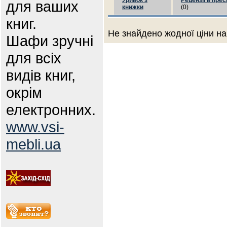
Уривок з
Рецензії в прес
для ваших
книжки
(0)
книг.
Не знайдено жодної ціни на
Шафи зручні
для всіх
видів книг,
окрім
електронних.
www.vsi-
mebli.ua