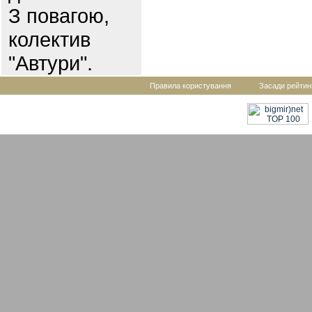
З повагою,
колектив
"Автури".
Правила користування
Засади рейтин