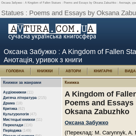
Оксана Забужко : A Kingdom of Fallen Statues : Poems and Essays by Oksana Zabuzhko : Анотація, ури
Statues : Poems and Essays by Oksana Zabuz
Оксана Забужко : A Kingdom of Fallen St
Анотація, уривок з книги
ГОЛОВНА
КНИЖКИ
АВТОРИ
КНИГАРНІ
ВИДА
Книжки за жанрами
Книжка
A Kingdom of Fallen
Аудіокнижки
(11)
Дитяча література
(215)
Poems and Essays
Драма
(18)
Критика
(62)
Oksana Zabuzhko
Культурологія
(47)
Мистецькі книжки
(11)
Оксана Забужко
Переклади
(116)
Періодика
(149)
(Переклад: M. Carynnyk, A. 