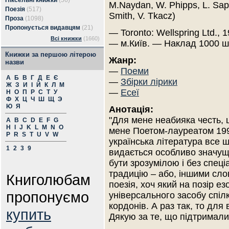
Піксельні книжки
(56)
M.Naydan, W. Phipps, L. Sapi
Поезія
(517)
Smith, V. Tkacz)
Проза
(1098)
Пропонується видавцям
(21)
— Toronto: Wellspring Ltd., 
Всі книжки
(1660)
— м.Київ. — Наклад 1000 ш
Книжки за першою літерою
Жанр:
назви
—
Поеми
А
Б
В
Г
Д
Е
Є
—
Збірки лірики
Ж
З
И
І
Й
К
Л
М
—
Есеї
Н
О
П
Р
С
Т
У
Ф
Х
Ц
Ч
Ш
Щ
Э
Ю
Я
Анотація:
"Для мене неабияка честь,
A
B
C
D
E
F
G
H
I
J
K
L
M
N
O
мене Поетом-лауреатом 1997
P
R
S
T
U
V
W
українська література все 
1
2
3
9
видається особливо значущ
бути зрозумілою і без спеці
традицію – або, іншими сло
Книголюбам
поезія, хоч який на позір ез
пропонуємо
універсального засобу спілк
кордонів. А раз так, то для
купить
Дякую за те, що підтримали