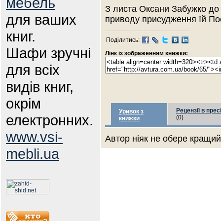
мебель
З листа Оксани Забужко до
для ваших
приводу присудження їй Пое
книг.
Поділитись:
Шафи зручні
Лінк із зображенням книжки:
для всіх
видів книг,
окрім
Рецензії в прес
Уривок з
електронних.
(0)
книжки
www.vsi-
Автор ніяк не обере кращий 
mebli.ua