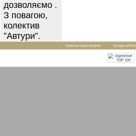
дозволяємо .
З повагою,
колектив
"Автури".
Правила користування
Засади рейтин