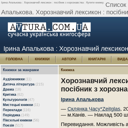
Ірина Апалькова : Хорознавчий лексикон : посібник з хорознавства : Купити книжку.
Список 
Апалькова. Хорознавчий лексикон : посібни
Ірина Апалькова : Хорознавчий лексикон 
ГОЛОВНА
КНИЖКИ
АВТОРИ
КНИГАРНІ
ВИДА
Книжки за жанрами
Книжка
Хорознавчий лекси
Аудіокнижки
(11)
Дитяча література
(215)
посібник з хорозн
Драма
(18)
Критика
(62)
Ірина Апалькова
Культурологія
(47)
Мистецькі книжки
(11)
—
Склянка Часу*Zeitglas
, 2
Переклади
(116)
— м.Канів. — Наклад 500 ш
Періодика
(149)
Піксельні книжки
(56)
Перевидання. Можливість 
Поезія
(517)