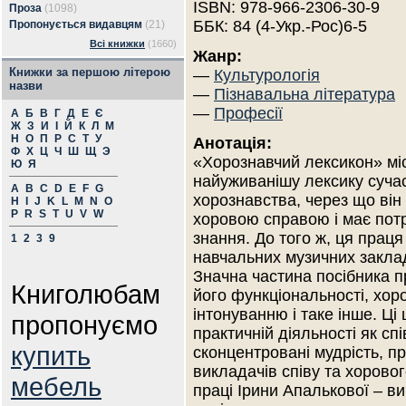
ISBN: 978-966-2306-30-9
Проза
(1098)
ББК: 84 (4-Укр.-Рос)6-5
Пропонується видавцям
(21)
Всі книжки
(1660)
Жанр:
Книжки за першою літерою
—
Культурологія
назви
—
Пізнавальна література
—
Професії
А
Б
В
Г
Д
Е
Є
Ж
З
И
І
Й
К
Л
М
Н
О
П
Р
С
Т
У
Анотація:
Ф
Х
Ц
Ч
Ш
Щ
Э
«Хорознавчий лексикон» міс
Ю
Я
найуживанішу лексику суча
A
B
C
D
E
F
G
хорознавства, через що він 
H
I
J
K
L
M
N
O
P
R
S
T
U
V
W
хоровою справою і має потр
знання. До того ж, ця прац
1
2
3
9
навчальних музичних закладі
Значна частина посібника п
Книголюбам
його функціональності, хо
інтонуванню і таке інше. Ці 
пропонуємо
практичній діяльності як спі
купить
сконцентровані мудрість, п
викладачів співу та хоровог
мебель
праці Ірини Апалькової – ви