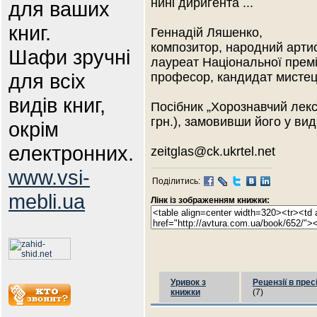
нині диригента ...
для ваших
книг.
Геннадій Ляшенко,
композитор, народний артис
Шафи зручні
лауреат Національної премії
для всіх
професор, кандидат мистец
видів книг,
Посібник „Хорознавчий лек
грн.), замовивши його у ви
окрім
електронних.
zeitglas@ck.ukrtel.net
www.vsi-
Поділитись:
mebli.ua
Лінк із зображенням книжки:
Уривок з
Рецензії в прес
книжки
(7)