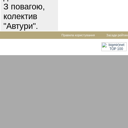
З повагою,
колектив
"Автури".
Правила користування
Засади рейтин