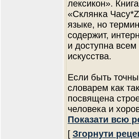
лексикон». Книг
«Склянка Часу*Z
языке, но терми
содержит, интер
и доступна всем
искусства.
Если быть точны
словарем как та
посвящена строе
человека и хор
Показати всю р
[
Згорнути реце