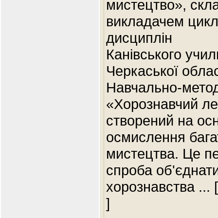
мистецтво», скл
викладачем цикло
дисциплін
Канівського учил
Черкаської обла
Навчально-метод
«Хорознавчий ле
створений на осн
осмислення бага
мистецтва. Це п
спроба об'єднати
хорознавства
... 
]