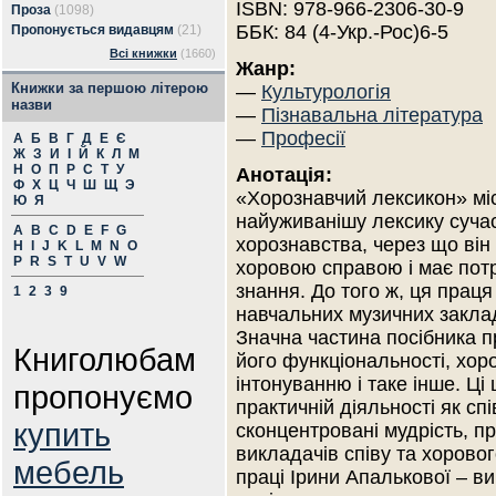
ISBN: 978-966-2306-30-9
Проза
(1098)
ББК: 84 (4-Укр.-Рос)6-5
Пропонується видавцям
(21)
Всі книжки
(1660)
Жанр:
Книжки за першою літерою
—
Культурологія
назви
—
Пізнавальна література
—
Професії
А
Б
В
Г
Д
Е
Є
Ж
З
И
І
Й
К
Л
М
Н
О
П
Р
С
Т
У
Анотація:
Ф
Х
Ц
Ч
Ш
Щ
Э
«Хорознавчий лексикон» міс
Ю
Я
найуживанішу лексику суча
A
B
C
D
E
F
G
хорознавства, через що він 
H
I
J
K
L
M
N
O
P
R
S
T
U
V
W
хоровою справою і має потр
знання. До того ж, ця прац
1
2
3
9
навчальних музичних закладі
Значна частина посібника п
Книголюбам
його функціональності, хо
інтонуванню і таке інше. Ці 
пропонуємо
практичній діяльності як спі
купить
сконцентровані мудрість, п
викладачів співу та хоровог
мебель
праці Ірини Апалькової – ви