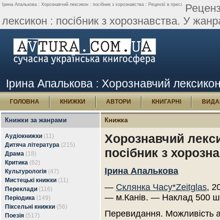
Ірина Апалькова : Хорознавчий лексикон : посібник з хорознавства : Рецензії в пресі.
Реценз
лексикон : посібник з хорознавства. У жанра
Ірина Апалькова : Хорознавчий лексикон :
ГОЛОВНА
КНИЖКИ
АВТОРИ
КНИГАРНІ
ВИДА
Книжки за жанрами
Книжка
Хорознавчий лекси
Аудіокнижки
(11)
Дитяча література
(215)
посібник з хорозн
Драма
(18)
Критика
(62)
Ірина Апалькова
Культурологія
(47)
Мистецькі книжки
(11)
—
Склянка Часу*Zeitglas
, 2
Переклади
(116)
— м.Канів. — Наклад 500 ш
Періодика
(149)
Піксельні книжки
(56)
Перевидання. Можливість 
Поезія
(517)