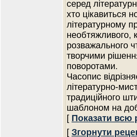
серед літературни
хто цікавиться н
літературному пр
необтяжливого, 
розважального чт
творчими рішенн
поворотами.
Часопис відрізня
літературно-мис
традиційного шт
шаблоном на доб
[
Показати всю 
[
Згорнути реце