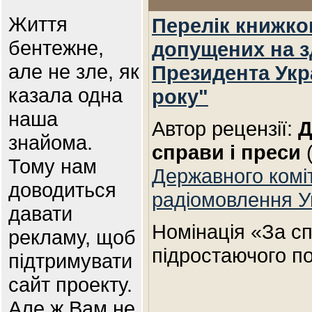
Життя
Перелік книжко
бентежне,
допущених на з
але не зле, як
Президента Укр
казала одна
року"
наша
Автор рецензії:
Д
знайома.
справи і преси
Тому нам
Державного коміт
доводиться
радіомовлення У
давати
Номінація «За с
рекламу, щоб
підростаючого п
підтримувати
сайт проекту.
Але ж Вам не