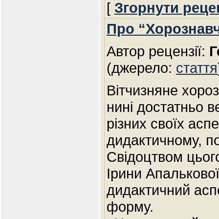
[
Згорнути реце
Про “Хорознав
Автор рецензії:
Г
(джерело:
стаття
Вітчизняне хоро
нині достатньо в
різних своїх аспе
дидактичному, по
Свідоцтвом цього
Ірини Апалькової
дидактичний аспек
форму.