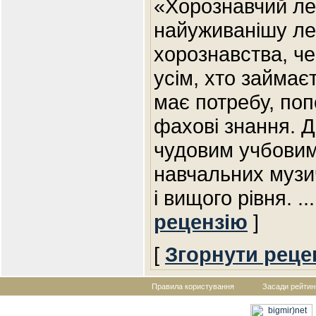
«Хорознавчий лек
найуживанішу ле
хорознавства, че
усім, хто займає
має потребу, поп
фахові знання. Д
чудовим учбовим
навчальних музи
і вищого рівня.
..
рецензію
]
[
Згорнути реце
Правила користування
Засади рейтин