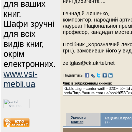
нині диригента ...
для ваших
книг.
Геннадій Ляшенко,
композитор, народний артис
Шафи зручні
лауреат Національної премії
для всіх
професор, кандидат мистец
видів книг,
Посібник „Хорознавчий лек
грн.), замовивши його у ви
окрім
електронних.
zeitglas@ck.ukrtel.net
www.vsi-
Поділитись:
mebli.ua
Лінк із зображенням книжки:
Уривок з
Рецензії в прес
книжки
(7)