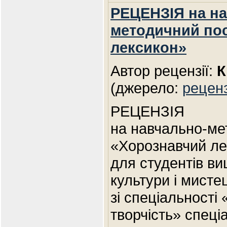
РЕЦЕНЗІЯ на н
методичний по
лексикон»
Автор рецензії:
К
(джерело:
реценз
РЕЦЕНЗІЯ
на навчально-ме
«Хорознавчий ле
для студентів в
культури і мистец
зі спеціальності
творчість» спеці