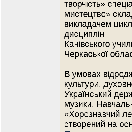
творчість» спеці
мистецтво» скла
викладачем цикло
дисциплін
Канівського учил
Черкаської обла
В умовах відрод
культури, духовн
Український держ
музики. Навчаль
«Хорознавчий ле
створений на ос