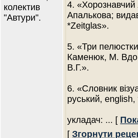
4. «Хорознавчий 
колектив
Апалькова; вида
"Автури".
*Zeitglas».
5. «Три пелюстки
Каменюк, М. Вд
В.Г.».
6. «Словник візу
руський, english,
укладач:
... [
Пок
[
Згорнути реце