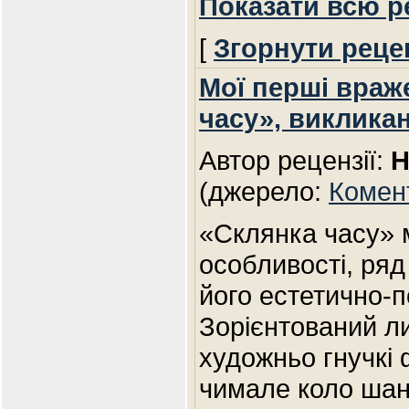
Показати всю р
[
Згорнути реце
Мої перші враж
часу», виклика
Автор рецензії:
Н
(джерело:
Комен
«Склянка часу» м
особливості, ряд
його естетично-п
Зорієнтований л
художньо гнучкі 
чимале коло шан