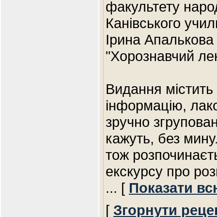
факультету наро
Канівського учил
Ірина Апалькова
"Хорознавчий ле
Видання містить 
інформацію, лак
зручно згрупован
кажуть, без мин
тож розпочинаєть
екскурсу про ро
... [
Показати вс
[
Згорнути реце