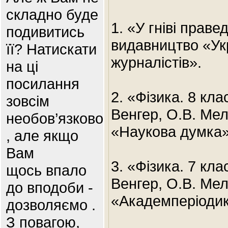
складно буде
1. «У гніві прав
подивитись
видавництво «Ук
її? Натискати
журналістів».
на ці
посилання
2. «Фізика. 8 кла
зовсім
Венгер, О.В. Ме
необов’язково
«Наукова думка»
, але якщо
Вам
3. «Фізика. 7 кла
щось впало
Венгер, О.В. Ме
до вподоби -
«Академперіодик
дозволяємо .
З повагою,