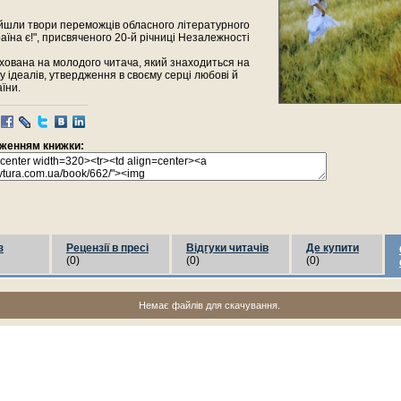
ійшли твори переможців обласного літературного
раїна є!", присвяченого 20-й річниці Незалежності
хована на молодого читача, який знаходиться на
 ідеалів, утвердження в своєму серці любові й
їни.
раженням книжки:
з
Рецензії в пресі
Відгуки читачів
Де купити
(0)
(0)
(0)
Немає файлів для скачування.