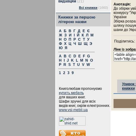
видавцям
(21)
Анотація:
Всі книжки
(1660)
До збірки ув
конкурсу "Ук
Книжки за першою
України
Збірка розра
літерою назви
шляху пошуку
шани до Укра
А
Б
В
Г
Д
Е
Є
Ж
З
И
І
Й
К
Л
М
Н
О
П
Р
С
Т
У
Поділитись:
Ф
Х
Ц
Ч
Ш
Щ
Э
Ю
Я
Лінк із зоб
A
B
C
D
E
F
G
H
I
J
K
L
M
N
O
P
R
S
T
U
V
W
1
2
3
9
Уривок 
книжки
Книголюбам пропонуємо
купить мебель
для ваших книг.
Шафи зручні для всіх
видів книг, окрім електронних.
www.vsi-mebli.ua