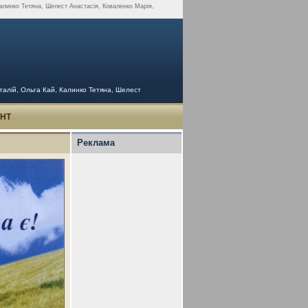
Калинко Тетяна, Шелест Анастасія, Коваленко Марія,
італій, Ольга Кай, Калинко Тетяна, Шелест
УНТ
Реклама