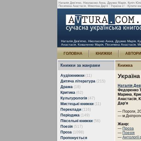
Наталія Дев'ятко, Ніколаєнко Анна, Дружко Марія, Купіч Юлі
Посипкіна Анастасія, Мякотіна Дар'я : Україна є! : Купити кн
Наталія Дев'ятко, Ніколаєнко Анна, Дружко Марія, К
Анастасія, Коваленко Марія, Посипкіна Анастасія, Мяк
ГОЛОВНА
КНИЖКИ
АВТОР
Книжки за жанрами
Книжка
Україна
Аудіокнижки
(11)
Дитяча література
(215)
Наталія Дев
Драма
(18)
Федоренко 
Критика
(62)
Марина
,
Кри
Культурологія
(47)
Анастасія
,
К
Дар'я
Мистецькі книжки
(11)
Переклади
(116)
— Пороги, 20
Періодика
(149)
— м.Дніпроп
Піксельні книжки
(56)
Жанр:
Поезія
(517)
—
Проза
Проза
(1098)
—
Поезія
—
Антології 
Пропонується