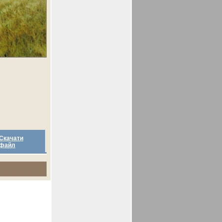
Скачати
файл