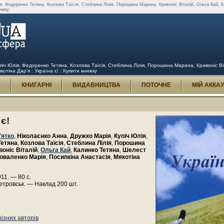
я, Федоренко Тетяна, Козлова Таїсія, Стеблина Лілія, Порошина Марина, Кривоніс Віталій, Ольга Кай, 
ижку.
упіч Юлія, Федоренко Тетяна, Козлова Таїсія, Стеблина Лілія, Порошина Марина, Кривоніс В
отіна Дар'я : Україна є! : Купити книжку
И
КНИГАРНІ
ВИДАВНИЦТВА
ПОТОЧНЕ
МІЙ АККА
 є!
'ятко
,
Ніколаєнко Анна
,
Дружко Марія
,
Купіч Юлія
,
Тетяна
,
Козлова Таїсія
,
Стеблина Лілія
,
Порошина
воніс Віталій
,
Ольга Кай
,
Калинко Тетяна
,
Шелест
оваленко Марія
,
Посипкіна Анастасія
,
Мякотіна
11. — 80 с.
етровськ. — Наклад 200 шт.
різних авторів