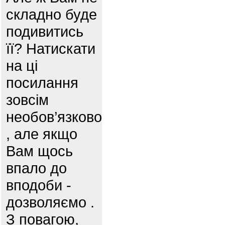
складно буде
подивитись
її? Натискати
на ці
посилання
зовсім
необов’язково
, але якщо
Вам щось
впало до
вподоби -
дозволяємо .
З повагою,