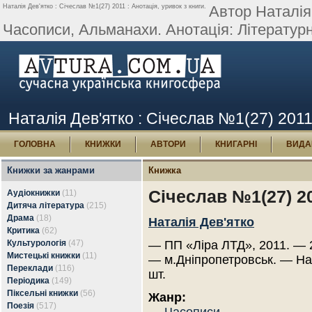
Наталія Дев'ятко : Січеслав №1(27) 2011 : Анотація, уривок з книги.
Автор Наталія
Часописи, Альманахи. Анотація: Літературн
Наталія Дев'ятко : Січеслав №1(27) 2011 
ГОЛОВНА
КНИЖКИ
АВТОРИ
КНИГАРНІ
ВИДА
Книжки за жанрами
Книжка
Січеслав №1(27) 2
Аудіокнижки
(11)
Дитяча література
(215)
Драма
(18)
Наталія Дев'ятко
Критика
(62)
Культурологія
(47)
— ПП «Ліра ЛТД», 2011. — 2
Мистецькі книжки
(11)
— м.Дніпропетровськ. — Н
Переклади
(116)
шт.
Періодика
(149)
Піксельні книжки
(56)
Жанр:
Поезія
(517)