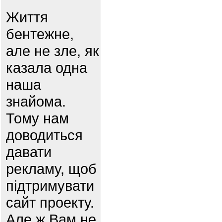
Життя
бентежне,
але не зле, як
казала одна
наша
знайома.
Тому нам
доводиться
давати
рекламу, щоб
підтримувати
сайт проекту.
Але ж Вам не