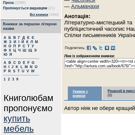
—
Часописи
Проза
(1098)
—
Альманахи
Пропонується видавцям
(21)
Всі книжки
(1660)
Анотація:
Літературно-мистецький та
Книжки за першою літерою
публіцистичний часопис На
назви
Спілки письменників Україн
А
Б
В
Г
Д
Е
Є
Ж
З
И
І
Й
К
Л
М
Н
О
П
Р
С
Т
У
Поділитись:
Ф
Х
Ц
Ч
Ш
Щ
Э
Ю
Я
Лінк із зображенням книжки:
A
B
C
D
E
F
G
H
I
J
K
L
M
N
O
P
R
S
T
U
V
W
1
2
3
9
Рецензії в прес
Уривок з
Книголюбам
(0)
книжки
пропонуємо
Автор ніяк не обере кращий 
купить
мебель