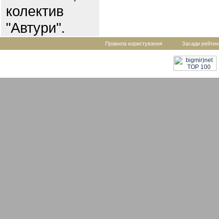
колектив
"Автури".
Правила користування
Засади рейтин