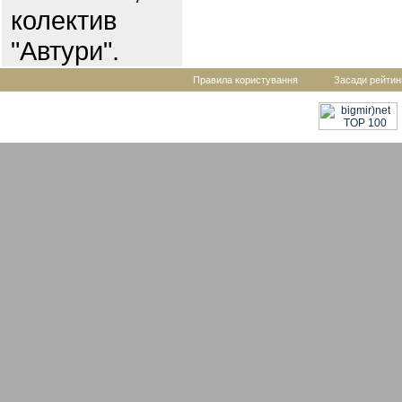
колектив
"Автури".
Правила користування
Засади рейтин