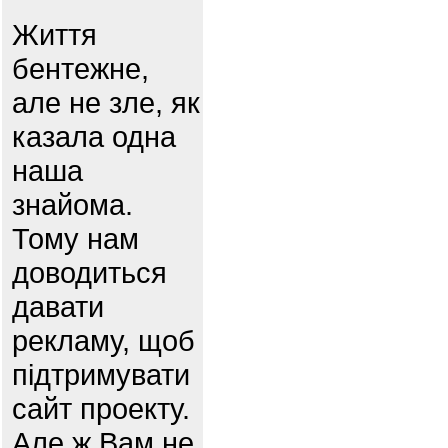
Життя
бентежне,
але не зле, як
казала одна
наша
знайома.
Тому нам
доводиться
давати
рекламу, щоб
підтримувати
сайт проекту.
Але ж Вам не