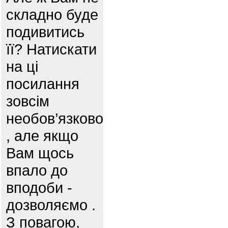
складно буде
подивитись
її? Натискати
на ці
посилання
зовсім
необов’язково
, але якщо
Вам щось
впало до
вподоби -
дозволяємо .
З повагою,