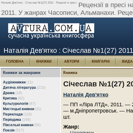
Наталія Дев'ятко : Січеслав №1(27) 2011 : Рецензії в пресі.
Рецензії в пресі 
2011. У жанрах Часописи, Альманахи. Рецен
Наталія Дев'ятко : Січеслав №1(27) 2011 
ГОЛОВНА
КНИЖКИ
АВТОРИ
КНИГАРНІ
ВИДА
Книжки за жанрами
Книжка
Січеслав №1(27) 2
Аудіокнижки
(11)
Дитяча література
(215)
Драма
(18)
Наталія Дев'ятко
Критика
(62)
Культурологія
(47)
— ПП «Ліра ЛТД», 2011. — 2
Мистецькі книжки
(11)
— м.Дніпропетровськ. — Н
Переклади
(116)
шт.
Періодика
(149)
Піксельні книжки
(56)
Жанр:
Поезія
(517)