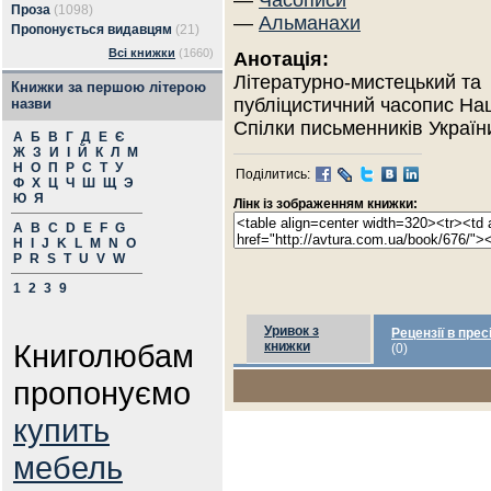
—
Часописи
Проза
(1098)
—
Альманахи
Пропонується видавцям
(21)
Всі книжки
(1660)
Анотація:
Літературно-мистецький та
Книжки за першою літерою
публіцистичний часопис На
назви
Спілки письменників Україн
А
Б
В
Г
Д
Е
Є
Ж
З
И
І
Й
К
Л
М
Н
О
П
Р
С
Т
У
Поділитись:
Ф
Х
Ц
Ч
Ш
Щ
Э
Ю
Я
Лінк із зображенням книжки:
A
B
C
D
E
F
G
H
I
J
K
L
M
N
O
P
R
S
T
U
V
W
1
2
3
9
Уривок з
Рецензії в прес
Книголюбам
книжки
(0)
пропонуємо
купить
мебель