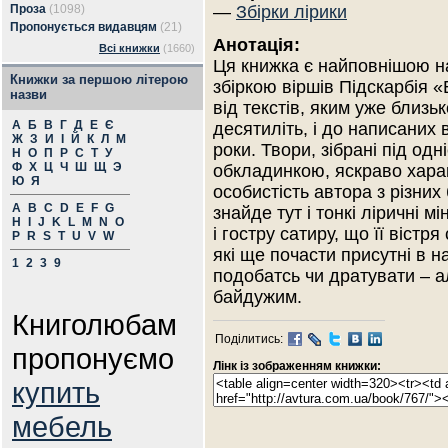
Проза
(1098)
—
Збірки лірики
Пропонується видавцям
(21)
Анотація:
Всі книжки
(1660)
Ця книжка є найповнішою н
Книжки за першою літерою
збіркою віршів Підскарбія «
назви
від текстів, яким уже близь
А
Б
В
Г
Д
Е
Є
десятиліть, і до написаних 
Ж
З
И
І
Й
К
Л
М
роки. Твори, зібрані під одн
Н
О
П
Р
С
Т
У
Ф
Х
Ц
Ч
Ш
Щ
Э
обкладинкою, яскраво хара
Ю
Я
особистість автора з різних
A
B
C
D
E
F
G
знайде тут і тонкі ліричні м
H
I
J
K
L
M
N
O
і гостру сатиру, що її вістр
P
R
S
T
U
V
W
які ще почасти присутні в 
1
2
3
9
подобатсь чи дратувати – а
байдужим.
Книголюбам
Поділитись:
пропонуємо
Лінк із зображенням книжки:
купить
мебель