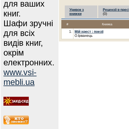
для ваших
Уривок з
Рецензії в прес
книг.
книжки
(0)
Шафи зручні
#
Книжка
для всіх
1.
Мій хрест : поезії
О.Ірванець
видів книг,
окрім
електронних.
www.vsi-
mebli.ua