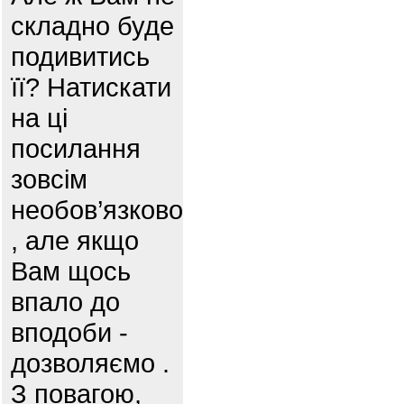
складно буде
подивитись
її? Натискати
на ці
посилання
зовсім
необов’язково
, але якщо
Вам щось
впало до
вподоби -
дозволяємо .
З повагою,