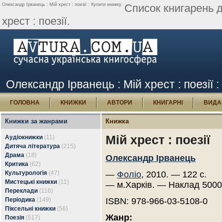
Олександр Ірванець : Мій хрест : поезії : Купити книжку.
Список книгарень 
хрест : поезії.
Олександр Ірванець : Мій хрест : поезії 
ГОЛОВНА
КНИЖКИ
АВТОРИ
КНИГАРНІ
ВИДА
Книжки за жанрами
Книжка
Мій хрест : поезії
Аудіокнижки
(11)
Дитяча література
(215)
Драма
(18)
Олександр Ірванець
Критика
(62)
Культурологія
(47)
—
Фоліо
, 2010. — 122 с.
Мистецькі книжки
(11)
— м.Харків. — Наклад 5000
Переклади
(116)
Періодика
(149)
ISBN: 978-966-03-5108-0
Піксельні книжки
(56)
Жанр:
Поезія
(517)