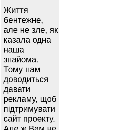
Життя
бентежне,
але не зле, як
казала одна
наша
знайома.
Тому нам
доводиться
давати
рекламу, щоб
підтримувати
сайт проекту.
Але ж Вам не