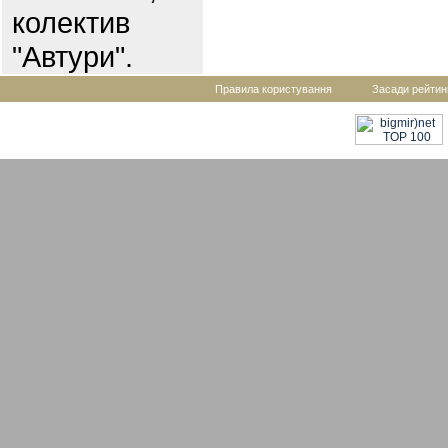
колектив
"Автури".
Правила користування
Засади рейтин