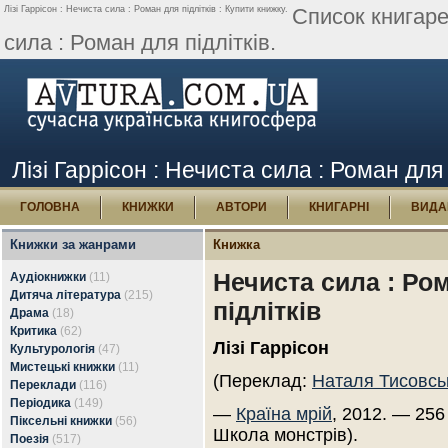
Лізі Гаррісон : Нечиста сила : Роман для підлітків : Купити книжку.
Список книгаре
сила : Роман для підлітків.
Лізі Гаррісон : Нечиста сила : Роман для 
ГОЛОВНА
КНИЖКИ
АВТОРИ
КНИГАРНІ
ВИДА
Книжки за жанрами
Книжка
Нечиста сила : Ро
Аудіокнижки
(11)
Дитяча література
(215)
підлітків
Драма
(18)
Критика
(62)
Лізі Гаррісон
Культурологія
(47)
Мистецькі книжки
(11)
(Переклад:
Наталя Тисовсь
Переклади
(116)
Періодика
(149)
—
Країна мрій
, 2012. — 256
Піксельні книжки
(56)
Школа монстрів).
Поезія
(517)