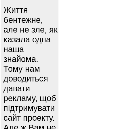
Життя
бентежне,
але не зле, як
казала одна
наша
знайома.
Тому нам
доводиться
давати
рекламу, щоб
підтримувати
сайт проекту.
Але ж Вам не