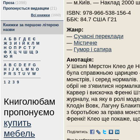
— м.Київ. — Наклад 2000 ш
Проза
(1098)
Пропонується видавцям
(21)
ISBN: 978-966-538-156-4
Всі книжки
(1660)
ББК: 84.7 США Г21
Книжки за першою літерою
Жанр:
назви
—
Сучасні переклади
А
Б
В
Г
Д
Е
Є
—
Містичне
Ж
З
И
І
Й
К
Л
М
Н
О
П
Р
С
Т
У
—
Гумор і сатира
Ф
Х
Ц
Ч
Ш
Щ
Э
Ю
Я
Анотація:
A
B
C
D
E
F
G
У Школі Мерстон Клео де Н
H
I
J
K
L
M
N
O
була справжньою царицею 
P
R
S
T
U
V
W
монстрів, і серед нормалів.
1
2
3
9
обрії не з’явилися нормалк
Карвер і вискочка Френкі Ш
журналу, на яку в ролі мод
Книголюбам
Клодін Вовк, Лагуну Блакит
пропонуємо
з боротьбою за права монстр
Френкі! Клео ще покаже, що 
купить
мебель
Поділитись: