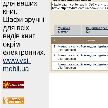
Лінк із зображенням книжки:
для ваших
книг.
Шафи зручні
для всіх
Уривок з
Рецензії в прес
книжки
(1)
видів книг,
#
Книжка
окрім
1.
Нечиста сила : Роман для підліткі
електронних.
Лізі Гаррісон
2.
Нечиста сила : Роман для підліткі
www.vsi-
Лізі Гаррісон
3.
Нечиста сила : Роман для підліткі
mebli.ua
Лізі Гаррісон