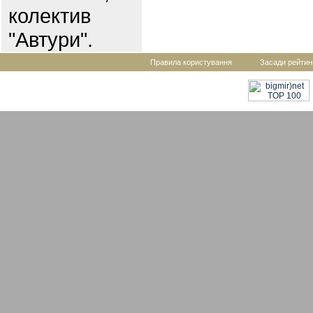
колектив
"Автури".
Правила користування
Засади рейтин