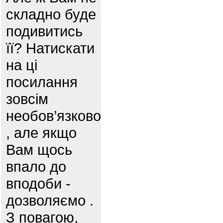
складно буде
подивитись
її? Натискати
на ці
посилання
зовсім
необов’язково
, але якщо
Вам щось
впало до
вподоби -
дозволяємо .
З повагою,