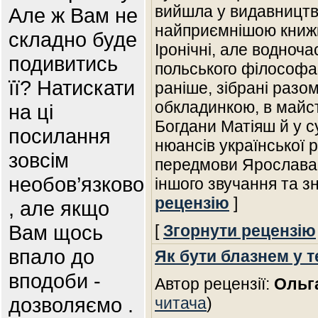
вийшла у видавництві
Але ж Вам не
найприємнішою книжк
складно буде
Іронічні, але водноча
подивитись
польського філософа,
її? Натискати
раніше, зібрані разо
обкладинкою, в майс
на ці
Богдани Матіяш й у с
посилання
нюансів української 
зовсім
передмови Ярослава 
необов’язково
іншого звучання та з
рецензію
]
, але якщо
Вам щось
[
Згорнути рецензію
впало до
Як бути блазнем у т
вподоби -
Автор рецензії:
Ольг
дозволяємо .
читача
)