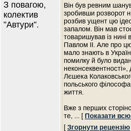
З повагою,
Він був ревним шану
зробивши розворот на
колектив
розбив ущент цю іде
"Автури".
запалом. Він мав сто
товаришував із нині
Павлом ІІ. Але про ц
мало знають в Україн
помилку й було вида
неконсеквентності», д
Лєшека Колаковського
польського філософа,
життя.
Вже з перших сторіно
те,
... [
Показати всю
[
Згорнути рецензію