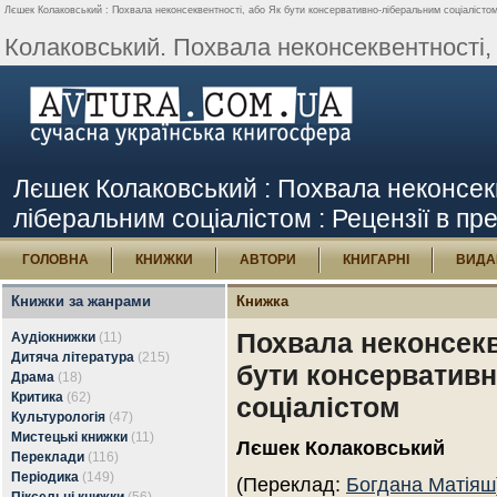
Лєшек Колаковський : Похвала неконсеквентності, або Як бути консервативно-ліберальним соціалістом 
Колаковський. Похвала неконсеквентності, а
Лєшек Колаковський : Похвала неконсекв
ліберальним соціалістом : Рецензії в пре
ГОЛОВНА
КНИЖКИ
АВТОРИ
КНИГАРНІ
ВИДА
Книжки за жанрами
Книжка
Похвала неконсекв
Аудіокнижки
(11)
Дитяча література
(215)
бути консерватив
Драма
(18)
Критика
(62)
соціалістом
Культурологія
(47)
Мистецькі книжки
(11)
Лєшек Колаковський
Переклади
(116)
Періодика
(149)
(Переклад:
Богдана Матіяш