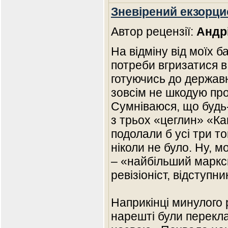
Зневірений екзорци
Автор рецензії:
Андр
На відміну від моїх б
потреби вгризатися в
готуючись до державн
зовсім не шкодую про
Сумніваюся, що будь
з трьох «цеглин» «Кап
подолали б усі три то
ніколи не було. Ну, 
– «найбільший маркс
ревізіоніст, відступник
Наприкінці минулого 
нарешті були перекла