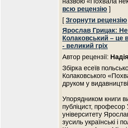
назвою «Похвала нек
всю рецензію
]
[
Згорнути рецензію
Ярослав Грицак: Не 
Колаковський – це 
- великий гріх
Автор рецензії:
Наді
Збірка есеїв польсь
Колаковського «Похв
друком у видавництві
Упорядником книги ви
публіцист, професор 
університету Ярослав
зусиль українські і п