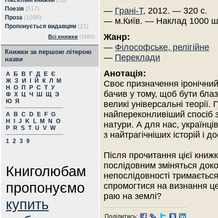
Піксельні книжки
(56)
Поезія
(517)
—
Грані-Т
, 2012. — 320 с.
Проза
(1098)
— м.Київ. — Наклад 1000 ш
Пропонується видавцям
(21)
Жанр:
Всі книжки
(1660)
—
Філософське, релігійне
Книжки за першою літерою
—
Переклади
назви
Анотація:
А
Б
В
Г
Д
Е
Є
Ж
З
И
І
Й
К
Л
М
Своє призначення іронічни
Н
О
П
Р
С
Т
У
бачив у тому, щоб бути бла
Ф
Х
Ц
Ч
Ш
Щ
Э
Ю
Я
великі універсальні теорії.
найпереконливіший спосіб з
A
B
C
D
E
F
G
H
I
J
K
L
M
N
O
натури. А для нас, українці
P
R
S
T
U
V
W
з найтрагічніших історій і д
1
2
3
9
Після прочитання цієї книж
послідовним зміняться док
Книголюбам
непослідовності тримається
пропонуємо
спромогтися на визнання ц
раю на землі?
купить
Поділитись: