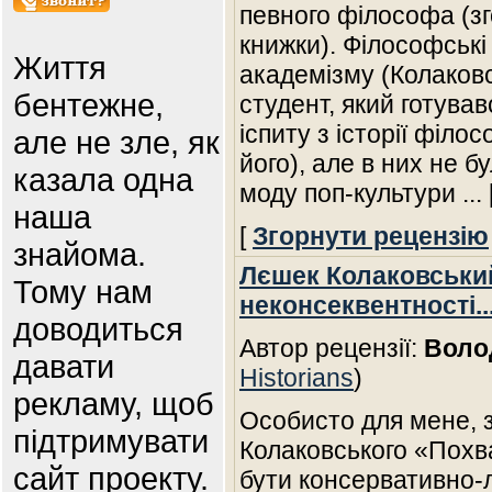
певного філософа (зг
книжки). Філософські
Життя
академізму (Колаковс
бентежне,
студент, який готува
іспиту з історії філо
але не зле, як
його), але в них не б
казала одна
моду поп-культури
...
наша
[
Згорнути рецензію
знайома.
Лєшек Колаковськи
Тому нам
неконсеквентності..
доводиться
Автор рецензії:
Воло
давати
Historians
)
рекламу, щоб
Особисто для мене, 
підтримувати
Колаковського «Похв
сайт проекту.
бути консервативно-