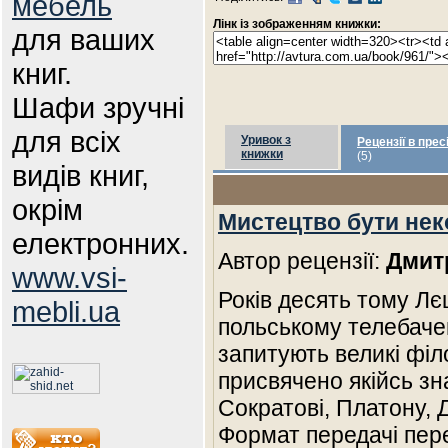
мебель
Лінк із зображенням книжки:
для ваших
книг.
Шафи зручні
для всіх
Уривок з
Рецензії в прес
книжки
(5)
видів книг,
окрім
Мистецтво бути не
електронних.
Автор рецензії:
Дмит
www.vsi-
Років десять тому Лє
mebli.ua
польському телебаче
запитують великі філ
присвячено якійсь зна
Сократові, Платону, 
Формат передачі пере