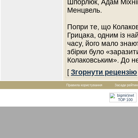
Шпорлюк, Адам Міхнік
Менцвель.
Попри те, що Колако
Грицака, одним із на
часу, його мало знаю
збірки було «заразит
Колаковським». До н
[
Згорнути рецензію
Правила користування
Засади рейтин