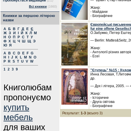
— "Брайт Стар Паблишин
Пропонується видавцям
(21)
Всі книжки
(1660)
Жанр:
- Майдани
Книжки за першою літерою
- Біографічне
назви
Європейські письменник
fur eine offene Gesellsch
А
Б
В
Г
Д
Е
Є
О.Забужко, Петер Ештер
Ж
З
И
І
Й
К
Л
М
Н
О
П
Р
С
Т
У
— Berlin: Mattes&Seitz, 
Ф
Х
Ц
Ч
Ш
Щ
Э
Ю
Я
Жанр:
- Антології різних авторі
A
B
C
D
E
F
G
- Есеї
H
I
J
K
L
M
N
O
P
R
S
T
U
V
W
1
2
3
9
"Єгупець" №15 : Худо
Инна Лесовая, Т.Литовч
др.
Книголюбам
— Дух і літера, 2005. — 
Жанр:
пропонуємо
- Історичне
- Друга світова
купить
- Біографічне
Результат:
1-3
(всього 3)
мебель
для ваших