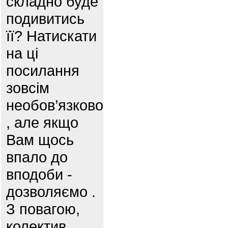
складно буде
подивитись
її? Натискати
на ці
посилання
зовсім
необов’язково
, але якщо
Вам щось
впало до
вподоби -
дозволяємо .
З повагою,
колектив