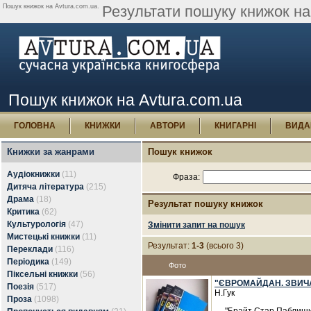
Пошук книжок на Avtura.com.ua.
Результати пошуку книжок на 
Пошук книжок на Avtura.com.ua
ГОЛОВНА
КНИЖКИ
АВТОРИ
КНИГАРНІ
ВИДА
Книжки за жанрами
Пошук книжок
Аудіокнижки
(11)
Фраза:
Дитяча література
(215)
Драма
(18)
Результат пошуку книжок
Критика
(62)
Культурологія
(47)
Змінити запит на пошук
Мистецькі книжки
(11)
Результат:
1-3
(всього 3)
Переклади
(116)
Періодика
(149)
Фото
Піксельні книжки
(56)
"ЄВРОМАЙДАН. ЗВИЧА
Поезія
(517)
Н.Гук
Проза
(1098)