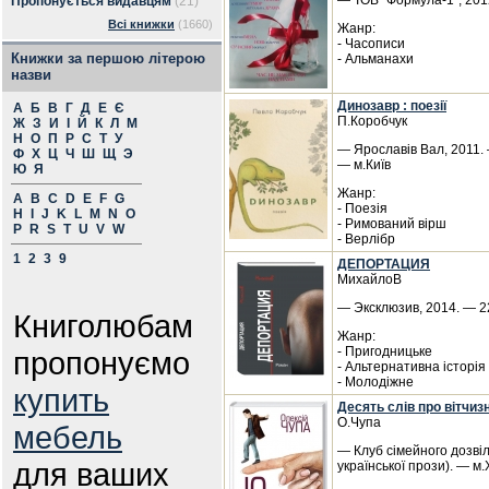
— ТОВ "Формула-1", 2012
Пропонується видавцям
(21)
Всі книжки
(1660)
Жанр:
- Часописи
Книжки за першою літерою
- Альманахи
назви
Динозавр : поезії
А
Б
В
Г
Д
Е
Є
П.Коробчук
Ж
З
И
І
Й
К
Л
М
Н
О
П
Р
С
Т
У
— Ярославів Вал, 2011. 
Ф
Х
Ц
Ч
Ш
Щ
Э
— м.Київ
Ю
Я
Жанр:
A
B
C
D
E
F
G
- Поезія
H
I
J
K
L
M
N
O
- Римований вірш
P
R
S
T
U
V
W
- Верлібр
1
2
3
9
ДЕПОРТАЦИЯ
МихайлоВ
— Эксклюзив, 2014. — 22
Книголюбам
Жанр:
- Пригодницьке
пропонуємо
- Альтернативна історія
- Молодіжне
купить
Десять слів про вітчиз
О.Чупа
мебель
— Клуб сімейного дозвіл
для ваших
української прози). — м.