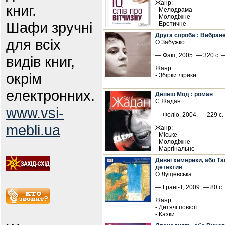
Жанр:
книг.
- Мелодрама
- Молодіжне
Шафи зручні
- Еротичне
Друга спроба : Вибран
для всіх
О.Забужко
— Факт, 2005. — 320 с. 
видів книг,
Жанр:
окрім
- Збірки лірики
електронних.
Депеш Мод : роман
С.Жадан
www.vsi-
— Фоліо, 2004. — 229 с. 
mebli.ua
Жанр:
- Міське
- Молодіжне
- Маргінальне
Дивні химерики, або Та
детектив
О.Лущевська
— Грані-Т, 2009. — 80 с
Жанр:
- Дитячі повісті
- Казки