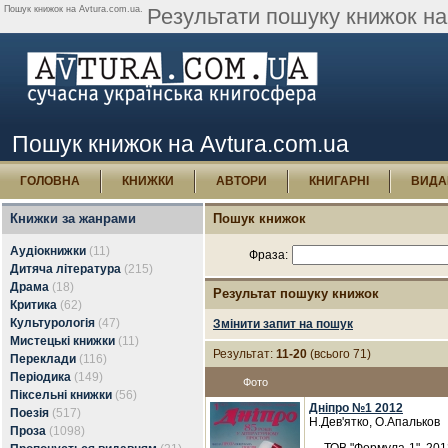
Пошук книжок на Avtura.com.ua.
Результати пошуку книжок на 
Пошук книжок на Avtura.com.ua
ГОЛОВНА
КНИЖКИ
АВТОРИ
КНИГАРНІ
ВИДА
Книжки за жанрами
Пошук книжок
Аудіокнижки
(11)
Фраза:
Дитяча література
(215)
Драма
(18)
Результат пошуку книжок
Критика
(62)
Культурологія
(47)
Змінити запит на пошук
Мистецькі книжки
(11)
Результат:
11-20
(всього 71)
Переклади
(116)
Періодика
(149)
Фото
Піксельні книжки
(56)
Дніпро №1 2012
Поезія
(517)
Н.Дев'ятко, О.Апальков
Проза
(1098)