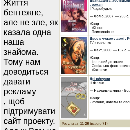
Життя
Дванадцять, або Вихов
: роман
І.Роздобудько
бентежне,
— Фоліо, 2007. — 288 с.
але не зле, як
Жанр:
- Жіноче
казала одна
- Психологічне
Двоє в чужому домі : Р
наша
Т.Литовченко
знайома.
— Факт, 2000. — 137 с. 
Жанр:
Тому нам
- Іронічний детектив
- Соціальна фантастика
доводиться
- Жахаюче
давати
Дві обручки
Н.Фіалко
рекламу
— Навчальна книга - Бог
Жанр:
, щоб
- Романи, новели та опо
підтримувати
сайт проекту.
Результат:
11-20
(всього 71)