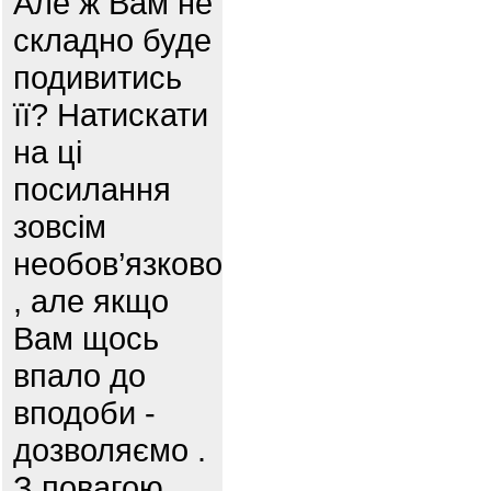
Але ж Вам не
складно буде
подивитись
її? Натискати
на ці
посилання
зовсім
необов’язково
, але якщо
Вам щось
впало до
вподоби -
дозволяємо .
З повагою,