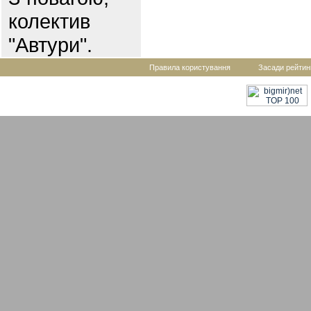
колектив
"Автури".
Правила користування
Засади рейтин