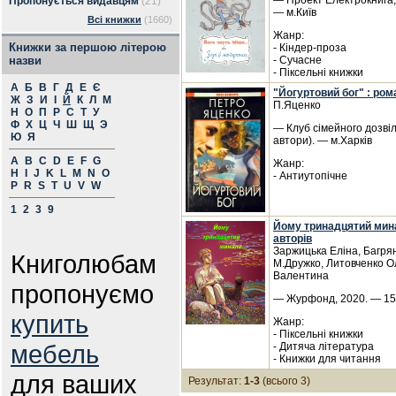
— Проект Електрокнига, 
Пропонується видавцям
(21)
— м.Київ
Всі книжки
(1660)
Жанр:
Книжки за першою літерою
- Кіндер-проза
назви
- Сучасне
- Піксельні книжки
А
Б
В
Г
Д
Е
Є
"Йогуртовий бог" : ром
Ж
З
И
І
Й
К
Л
М
П.Яценко
Н
О
П
Р
С
Т
У
Ф
Х
Ц
Ч
Ш
Щ
Э
— Клуб сімейного дозвіл
Ю
Я
автори). — м.Харків
A
B
C
D
E
F
G
Жанр:
H
I
J
K
L
M
N
O
- Антиутопічне
P
R
S
T
U
V
W
1
2
3
9
Йому тринадцятий мина
авторів
Заржицька Еліна, Багрян
Книголюбам
М.Дружко, Литовченко Ол
Валентина
пропонуємо
— Журфонд, 2020. — 150
купить
Жанр:
- Піксельні книжки
мебель
- Дитяча література
- Книжки для читання
для ваших
Результат:
1-3
(всього 3)