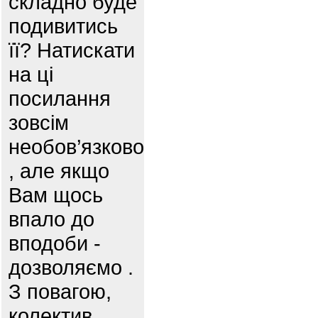
складно буде
подивитись
її? Натискати
на ці
посилання
зовсім
необов’язково
, але якщо
Вам щось
впало до
вподоби -
дозволяємо .
З повагою,
колектив