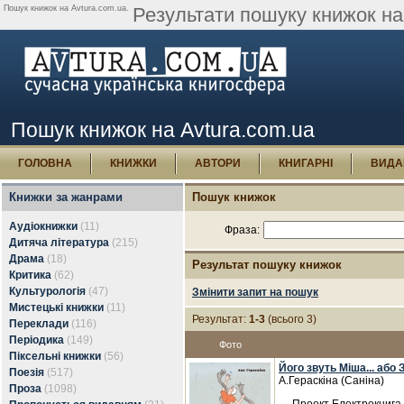
Пошук книжок на Avtura.com.ua.
Результати пошуку книжок на 
Пошук книжок на Avtura.com.ua
ГОЛОВНА
КНИЖКИ
АВТОРИ
КНИГАРНІ
ВИДА
Книжки за жанрами
Пошук книжок
Аудіокнижки
(11)
Фраза:
Дитяча література
(215)
Драма
(18)
Результат пошуку книжок
Критика
(62)
Культурологія
(47)
Змінити запит на пошук
Мистецькі книжки
(11)
Результат:
1-3
(всього 3)
Переклади
(116)
Періодика
(149)
Фото
Піксельні книжки
(56)
Його звуть Міша... або 
Поезія
(517)
А.Гераскіна (Саніна)
Проза
(1098)