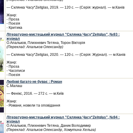
— Склянка Часу*Zeitglas, 2019. — 120 с. — (Серія: журнал). — м.Канів
Жанр:
- Проза
- Поезія
- Критика
Літературно-мистецький журнал "Склянка Часу*Zeitglas", №93 :
журнал
О.Апальков, Плихневич Тетяна, Торон Вікторія
(Переклад: Апальков Олександр)
— Склянка Часу*Zeitglas, 2020. — 120 с. — (Серія: Журнал). — м.Канів
Жанр:
- Проза
- Часописи
- Поезія
Любові багато не буває : Роман
С.Малаш
— Фенікс, 2016. — 272 с. — м.Київ
Жанр:
- Романи, новели та оповідання
Літературно-мистецький журнал "Склянка Часу*Zeitglas", №94 :
журнал
О.Апальков, Плихневич Тетяна, Даник Володимир
(Переклад: Апальков Олександр, Хомутина Хельга)