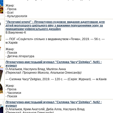
Жанр:
- Проза
- Есеї
- Культурологія
"Лелечині ключі" : Літературно-художнє видання адаптоване для
дітей молодшого шкільного віку з важкими порушеннями зору за
принципами універсального дизайну
В.Вакуленко-К
— ПОГ «СоцІнтел» спільно з видавництвом «Точка», 2019. — 56 с. —
м.Харків
Жанр:
- Поезія
- Дитяча література
Літературно-мистецький журнал "Склянка Часу*Zeitglas", №91 :
журнал
О.Апальков, Наслунга Влад, Малігон Анна
(Переклад: Проценко Микола, Апальков Олександр)
— Склянка Часу*Zeitglas, 2019. — 120 с. — (Серія: Журнал). — м.Канів
Жанр:
- Проза
- Часописи
- Поезія
Літературно-мистецький журнал "Склянка Часу*Zeitglas", №92 :
журнал
О.Апальков, Крим Анатолій, Диба Алла, Наслунга Влад
(Переклад: Апальков Олександр)