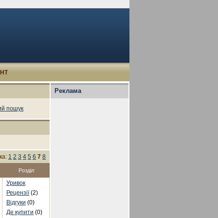
УНТ
Реклама
й пошук
ка:
1
2
3
4
5
6
7
8
Розділ
Уривок
Рецензії
(2)
Відгуки
(0)
Де купити
(0)