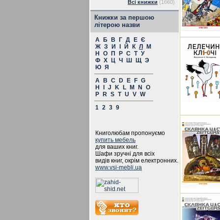
Всі книжки
(1660)
Книжки за першою
літерою назви
А
Б
В
Г
Д
Е
Є
Ж
З
И
І
Й
К
Л
М
Н
О
П
Р
С
Т
У
Ф
Х
Ц
Ч
Ш
Щ
Э
Ю
Я
A
B
C
D
E
F
G
H
I
J
K
L
M
N
O
P
R
S
T
U
V
W
1
2
3
9
Книголюбам пропонуємо
купить мебель
для ваших книг.
Шафи зручні для всіх
видів книг, окрім електронних.
www.vsi-mebli.ua