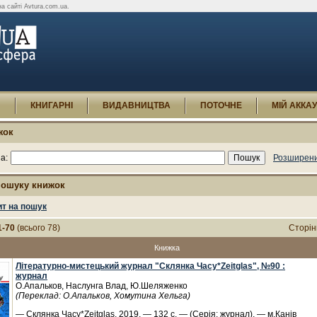
а сайті Avtura.com.ua.
И
КНИГАРНІ
ВИДАВНИЦТВА
ПОТОЧНЕ
МІЙ АККА
жок
а:
Розширени
пошуку книжок
ит на пошук
1-70
(всього 78)
Сторін
Книжка
Літературно-мистецький журнал "Склянка Часу*Zeitglas", №90 :
журнал
О.Апальков, Наслунга Влад, Ю.Шеляженко
(Переклад: О.Апальков, Хомутина Хельга)
— Склянка Часу*Zeitglas, 2019. — 132 с. — (Серія: журнал). — м.Канів