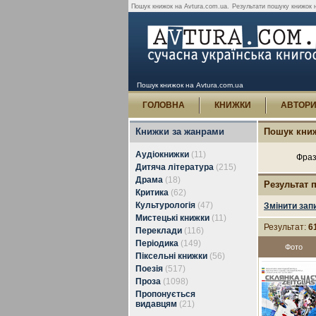
Пошук книжок на Avtura.com.ua.
Результати пошуку книжок н
Пошук книжок на Avtura.com.ua
ГОЛОВНА
КНИЖКИ
АВТОР
Книжки за жанрами
Пошук кни
Аудіокнижки
(11)
Фраз
Дитяча література
(215)
Драма
(18)
Результат 
Критика
(62)
Культурологія
(47)
Змінити зап
Мистецькі книжки
(11)
Результат:
6
Переклади
(116)
Періодика
(149)
Фото
Піксельні книжки
(56)
Поезія
(517)
Проза
(1098)
Пропонується
видавцям
(21)