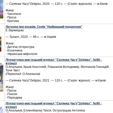
— Склянка Часу*Zeitglas, 2020. — 120 с. — (Серія: журнали). — м.Канів
Жанр:
- Часописи
- Проза
- Критика
Легенди про козаків. Серія "Найкращий подарунок"
Е.Заржицька
— Талант, 2020. — 96 с. — м.Харків
Жанр:
- Дитяча література
- Козаччина
- Українська міфологія
Літературно-мистецький журнал "Склянка Часу*Zeitglas", №98 :
журнал
О.Апальков, Крым Анатолий, Ракшанов Володимир, Молчанов Геннадій,
Тоня Твіст
(Переклад: О.Апальков)
— Склянка Часу*Zeitglas, 2021. — 120 с. — (Серія: журнал). — м.Канів
Жанр:
- Проза
- Поезія
- Періодика
Літературно-мистецький журнал "Склянка Часу*Zeitglas", №96 :
журнал
О.Апальков, Елленбергер Таїсія, Остролуцька Антоніна