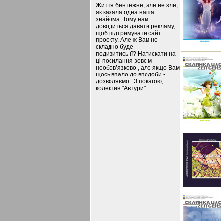
Життя бентежне, але не зле,
як казала одна наша
знайома. Тому нам
доводиться давати рекламу,
щоб підтримувати сайт
проекту. Але ж Вам не
складно буде
подивитись її? Натискати на
ці посилання зовсім
необов’язково , але якщо Вам
щось впало до вподоби -
дозволяємо . З повагою,
колектив "Автури".