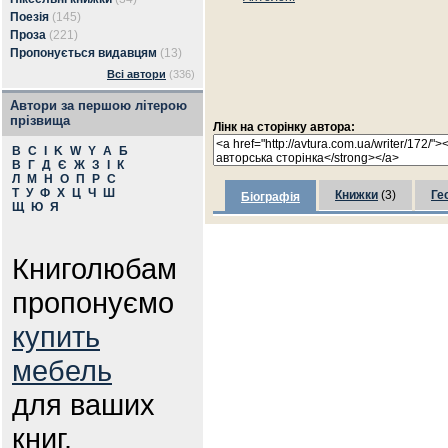
Поезія
(145)
Проза
(221)
Пропонується видавцям
(13)
Всі автори
(336)
Автори за першою літерою
прізвища
Лінк на сторінку автора:
B
C
I
K
W
Y
А
Б
В
Г
Д
Є
Ж
З
І
К
Л
М
Н
О
П
Р
С
Т
У
Ф
Х
Ц
Ч
Ш
Книжки
(3)
Ге
Біографія
Щ
Ю
Я
Книголюбам
пропонуємо
купить
мебель
для ваших
книг.