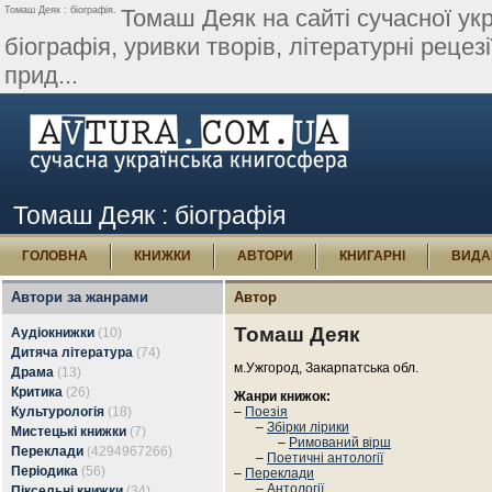
Томаш Деяк : біографія.
Томаш Деяк на сайті сучасної укр
біографія, уривки творів, літературні рецезі
прид...
Томаш Деяк : біографія
ГОЛОВНА
КНИЖКИ
АВТОРИ
КНИГАРНІ
ВИДА
Автори за жанрами
Автор
Томаш Деяк
Аудіокнижки
(10)
Дитяча література
(74)
м.Ужгород, Закарпатська обл.
Драма
(13)
Критика
(26)
Жанри книжок:
Культурологія
(18)
–
Поезія
–
Збірки лірики
Мистецькі книжки
(7)
–
Римований вірш
Переклади
(4294967266)
–
Поетичні антології
Періодика
(56)
–
Переклади
–
Антології
Піксельні книжки
(34)